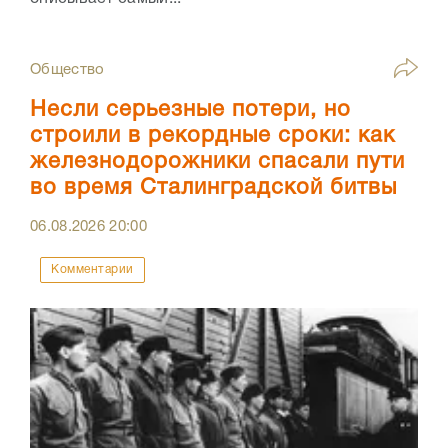
Общество
Несли серьезные потери, но
строили в рекордные сроки: как
железнодорожники спасали пути
во время Сталинградской битвы
06.08.2026
20:00
Комментарии