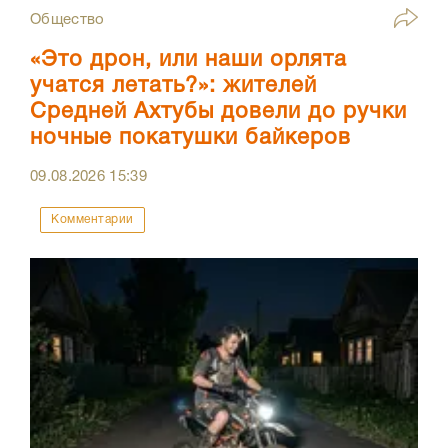
Общество
«Это дрон, или наши орлята
учатся летать?»: жителей
Средней Ахтубы довели до ручки
ночные покатушки байкеров
09.08.2026
15:39
Комментарии