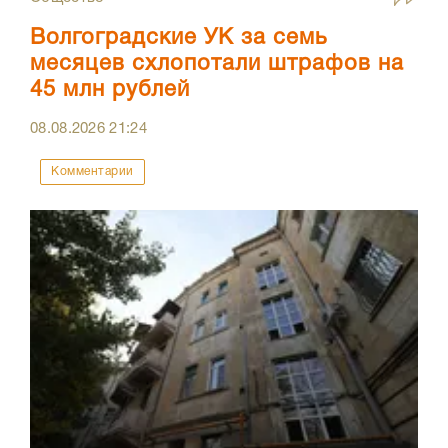
Волгоградские УК за семь
месяцев схлопотали штрафов на
45 млн рублей
08.08.2026
21:24
Комментарии