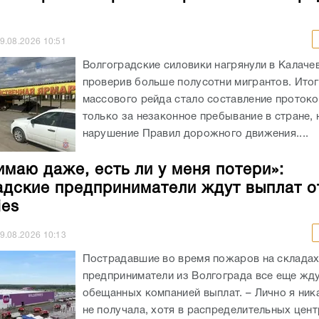
9.08.2026
10:51
Волгоградские силовики нагрянули в Калаче
проверив больше полусотни мигрантов. Ито
массового рейда стало составление протоко
только за незаконное пребывание в стране, 
нарушение Правил дорожного движения....
имаю даже, есть ли у меня потери»:
адские предприниматели ждут выплат о
ies
9.08.2026
10:13
Пострадавшие во время пожаров на складах 
предприниматели из Волгограда все еще жд
обещанных компанией выплат. – Лично я ник
не получала, хотя в распределительных цен