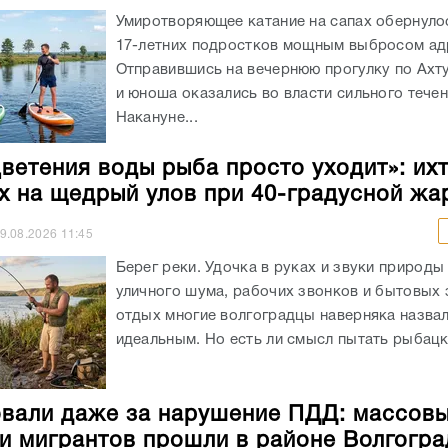
Умиротворяющее катание на сапах обернуло
17-летних подростков мощным выбросом ад
Отправившись на вечернюю прогулку по Ахт
и юноша оказались во власти сильного течен
Накануне...
цветения воды рыба просто уходит»: ихт
х на щедрый улов при 40-градусной жа
9.08.2026
11:45
Берег реки. Удочка в руках и звуки природы
уличного шума, рабочих звонков и бытовых 
отдых многие волгоградцы наверняка назва
идеальным. Но есть ли смысл пытать рыбацко
али даже за нарушение ПДД: массов
и мигрантов прошли в районе Волгогра