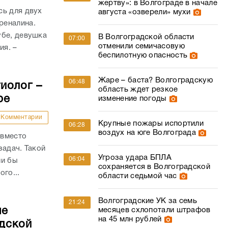
жертву»: в Волгограде в начале
сь для двух
августа «озверели» мухи
реналина.
убе, девушка
В Волгоградской области
07:00
отменили семичасовую
ия. –
беспилотную опасность
Жаре – баста? Волгоградскую
06:48
иолог –
область ждет резкое
ре
изменение погоды
Комментарии
Крупные пожары испортили
06:28
воздух на юге Волгограда
 вместо
задач. Такой
Угроза удара БПЛА
06:04
ли бы
сохраняется в Волгоградской
го...
области седьмой час
Волгоградские УК за семь
21:24
ые
месяцев схлопотали штрафов
на 45 млн рублей
дской