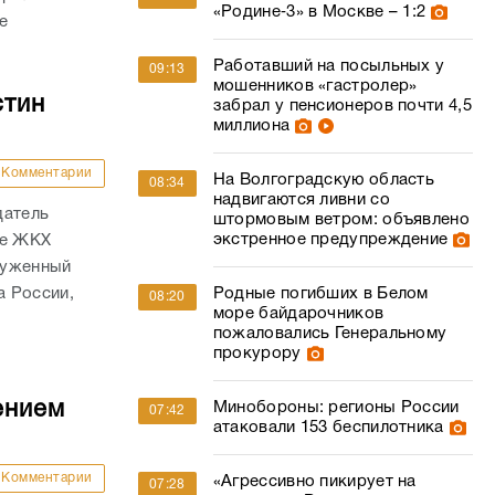
«Родине‑3» в Москве – 1:2
е
Работавший на посыльных у
09:13
мошенников «гастролер»
стин
забрал у пенсионеров почти 4,5
миллиона
Комментарии
На Волгоградскую область
08:34
надвигаются ливни со
датель
штормовым ветром: объявлено
экстренное предупреждение
ре ЖКХ
служенный
а России,
Родные погибших в Белом
08:20
море байдарочников
пожаловались Генеральному
прокурору
ением
Минобороны: регионы России
07:42
атаковали 153 беспилотника
Комментарии
«Агрессивно пикирует на
07:28