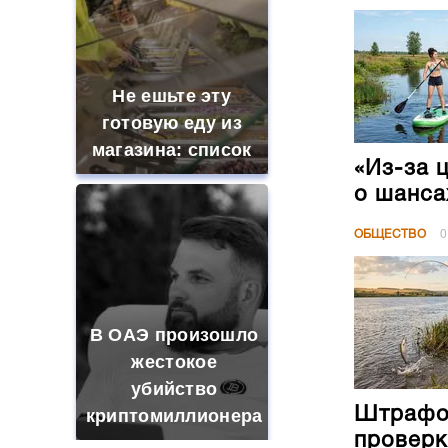
Не ешьте эту
готовую еду из
магазина: список
«Из-за 
о шанса
ОБЩЕСТВО
0
В ОАЭ произошло
жестокое
убийство
Штрафов
криптомиллионера
проверк