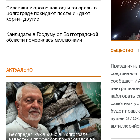
Силовики и сроки: как одни генералы в
Волгограде покидают посты и «дают
корни» другие
Кандидаты в Госдуму от Волгоградской
области померились миллионами
ОБЩЕСТВО
1
Праздничный
АКТУАЛЬНО
соединения 
сообщает ИА
центральной
наблюдать са
салютных ус
будет привл
пушек ЗИС-3
артиллерийс
Беспредел как в 90-х: в Волгограде
известный профессор пожаловался на