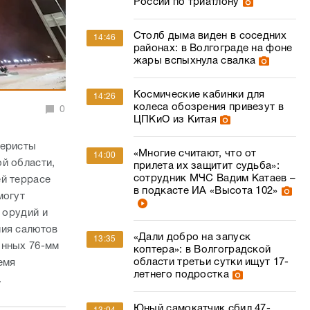
России по триатлону
Столб дыма виден в соседних
14:46
районах: в Волгограде на фоне
жары вспыхнула свалка
Космические кабинки для
14:26
колеса обозрения привезут в
0
ЦПКиО из Китая
леристы
«Многие считают, что от
14:00
й области,
прилета их защитит судьба»:
сотрудник МЧС Вадим Катаев –
ей террасе
в подкасте ИА «Высота 102»
могут
 орудий и
ния салютов
«Дали добро на запуск
13:35
онных 76-мм
коптера»: в Волгоградской
области третьи сутки ищут 17-
емя
летнего подростка
.
Юный самокатчик сбил 47-