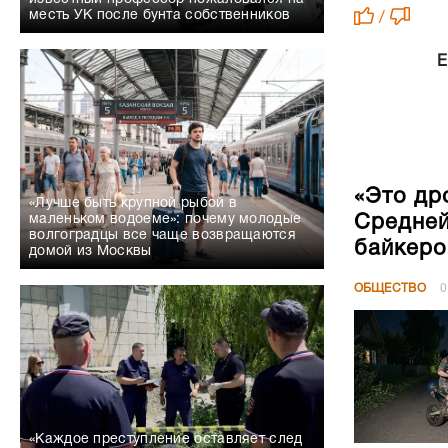
месть УК после бунта собственников
/
Е
«Это др
«Лучше быть крупной рыбой в
Средней
маленьком водоеме»: почему молодые
волгоградцы все чаще возвращаются
байкеро
домой из Москвы
ОБЩЕСТВО
0
«Каждое преступление оставляет след