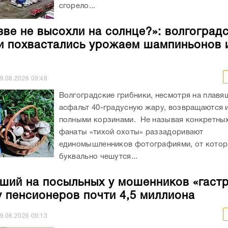
сгорело...
зве не высохли на солнце?»: волгоград
и похвастались урожаем шампиньонов 
9.08.2026
09:48
Волгоградские грибники, несмотря на плав
асфальт 40-градусную жару, возвращаются и
полными корзинами. Не называя конкретных
фанаты «тихой охоты» раззадоривают
единомышленников фотографиями, от кото
буквально чешутся...
ший на посыльных у мошенников «гаст
у пенсионеров почти 4,5 миллиона
9.08.2026
09:13