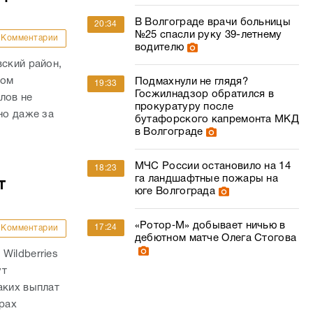
В Волгограде врачи больницы
20:34
№25 спасли руку 39-летнему
Комментарии
водителю
вский район,
гом
Подмахнули не глядя?
19:33
Госжилнадзор обратился в
лов не
прокуратуру после
но даже за
бутафорского капремонта МКД
в Волгограде
МЧС России остановило на 14
18:23
га ландшафтные пожары на
т
юге Волгограда
«Ротор‑М» добывает ничью в
17:24
Комментарии
дебютном матче Олега Стогова
Wildberries
ут
аких выплат
трах