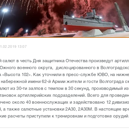
1.02.2019 13:07
 салют в честь Дня защитника Отечества произведут артил
Южного военного округа, дислоцированного в Волгоградско
 «Высота 102». Как уточнили в пресс-службе ЮВО, на нижн
 набережной имени 62-й Армии жители и гости Волгограда с
лют из 30-ти залпов с темпом в 30 секунд, производимый из
тановок артиллерийских подразделений. Всего для проведе
ечено около 40 военнослужащих и задействовано 12 дивизи
, а также салютные установки 2А30, 2А30М. В настоящее вр
кие расчеты приступили к тренировкам и подготовке орудий