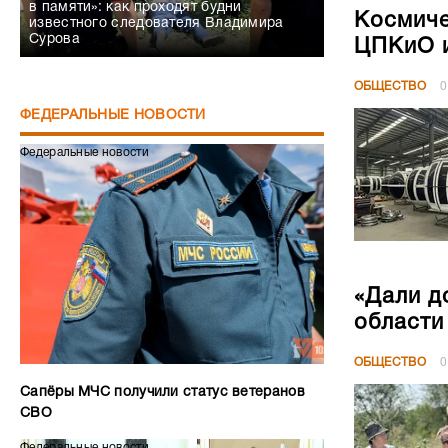
в памяти»: как проходят будни
Космиче
известного следователя Владимира
Сурова
ЦПКиО и
ОБЩЕСТВО
0
ФЕДЕРАЛЬНЫЕ НОВОСТИ
Федеральные новости
«Дали д
области
ОБЩЕСТВО
0
Сапёры МЧС получили статус ветеранов
СВО
Федеральные новости