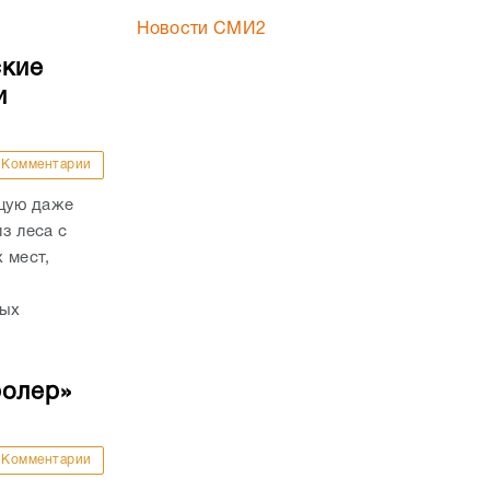
Новости СМИ2
ские
и
Комментарии
ящую даже
з леса с
 мест,
рых
ролер»
Комментарии