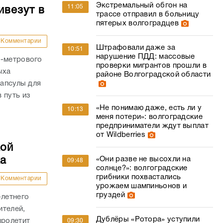
Экстремальный обгон на
11:05
ивезут в
трассе отправил в больницу
пятерых волгоградцев
Комментарии
Штрафовали даже за
10:51
нарушение ПДД: массовые
0-метрового
проверки мигрантов прошли в
ыха
районе Волгоградской области
капсулы для
 путь из
«Не понимаю даже, есть ли у
10:13
меня потери»: волгоградские
предприниматели ждут выплат
от Wildberries
кой
ка
«Они разве не высохли на
09:48
солнце?»: волгоградские
грибники похвастались
Комментарии
урожаем шампиньонов и
груздей
-летнего
ителей,
Дублёры «Ротора» уступили
пролетит
09:30