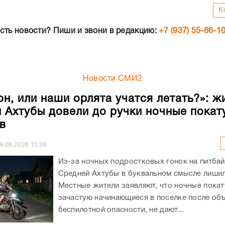
К
сть новости? Пиши и звони в редакцию:
+7 (937) 55-66-1
Новости СМИ2
он, или наши орлята учатся летать?»: ж
 Ахтубы довели до ручки ночные покат
в
9.08.2026
15:39
Из-за ночных подростковых гонок на питба
Средней Ахтубы в буквальном смысле лишил
Местные жители заявляют, что ночные покат
зачастую начинающиеся в поселке после об
беспилотной опасности, не дают...