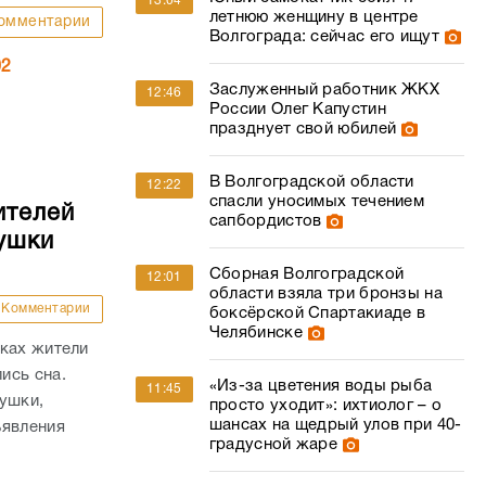
13:04
летнюю женщину в центре
омментарии
Волгограда: сейчас его ищут
02
Заслуженный работник ЖКХ
12:46
России Олег Капустин
празднует свой юбилей
В Волгоградской области
12:22
спасли уносимых течением
ителей
сапбордистов
ушки
Сборная Волгоградской
12:01
области взяла три бронзы на
Комментарии
боксёрской Спартакиаде в
Челябинске
йках жители
ись сна.
«Из-за цветения воды рыба
11:45
ушки,
просто уходит»: ихтиолог – о
шансах на щедрый улов при 40-
ъявления
градусной жаре