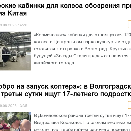
ские кабинки для колеса обозрения пр
з Китая
9.08.2026
14:26
«Космические» кабинки для строящегося 12
колеса в Центральном парке культуры и отд
готовятся к отправке в Волгоград. Круглые 
будущей «Звезды Сталинграда» отправятся в
китайского города...
обро на запуск коптера»: в Волгоградс
 третьи сутки ищут 17-летнего подрост
9.08.2026
13:35
В Даниловском районе третьи сутки ищут 17
Владислава Косакова. По словам местных ж
сегодня над территорией рабочего поселка 