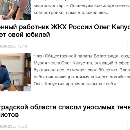
квадрокоптер. – Исследуем все заброшенны
хозпостройки, дома в ближайшей...
нный работник ЖКХ России Олег Капу
ет свой юбилей
9.08.2026
12:46
Член Общественной палаты Волгограда, соз
Музея тепла Олег Капустин, знающий о сфе
буквально все, отмечает свое 80-летие. За
работник жилищно-коммунального хозяйств
Олег Капустин иронично называл себя...
градской области спасли уносимых теч
истов
9.08.2026
12:22