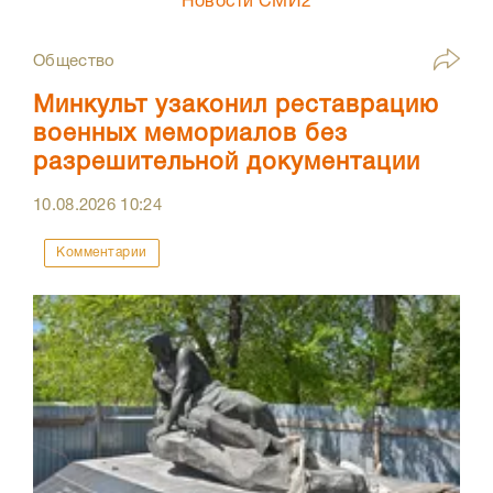
Новости СМИ2
Общество
Минкульт узаконил реставрацию
военных мемориалов без
разрешительной документации
10.08.2026
10:24
Комментарии