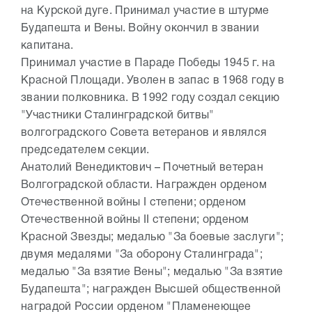
на Курской дуге. Принимал участие в штурме
Будапешта и Вены. Войну окончил в звании
капитана.
Принимал участие в Параде Победы 1945 г. на
Красной Площади. Уволен в запас в 1968 году в
звании полковника. В 1992 году создал секцию
"Участники Сталинградской битвы"
волгоградского Совета ветеранов и являлся
председателем секции.
Анатолий Венедиктович – Почетный ветеран
Волгоградской области. Награжден орденом
Отечественной войны I степени; орденом
Отечественной войны II степени; орденом
Красной Звезды; медалью "За боевые заслуги";
двумя медалями "За оборону Сталинграда";
медалью "За взятие Вены"; медалью "За взятие
Будапешта"; награжден Высшей общественной
наградой России орденом "Пламенеющее