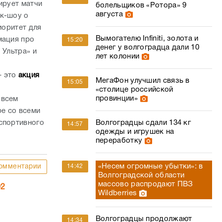
ирует матчи
болельщиков «Ротора» 9
августа
ок-шоу о
иоритет для
Вымогателю Infiniti, золота и
мация про
15:20
денег у волгоградца дали 10
 Ультра» и
лет колонии
– это
акция
МегаФон улучшил связь в
15:05
«столице российской
провинции»
 всем
ре со всеми
спортивного
Волгоградцы сдали 134 кг
14:57
одежды и игрушек на
переработку
«Несем огромные убытки»: в
омментарии
14:42
Волгоградской области
массово распродают ПВЗ
02
Wildberries
Волгоградцы продолжают
14:34