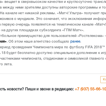
ра» вещает в сверхвысоком качестве и круглосуточно трансл
 а между ними зрителям доступны авторские программы и т
На канале нет никакой рекламы. «Матч! Ультра» получает пр
люзивов о мундиале. Это означает, что эксклюзивная инфор
в первую очередь появляется на тематическом канале «Матч!
– на других площадках субхолдинга «ГПМ Матч».
тбольное преимущество для пользователей «Ростелекома» 
ния»
. Об этом наше агентство сообщало
ранее
.
период проведения Чемпионата мира по футболу FIFA 2018™
A 18 будет бесплатно доступно специальное дополнение к иг
частниками чемпионата, стадионами и символикой главного 
о лета.
К
сть новости? Пиши и звони в редакцию:
+7 (937) 55-66-1