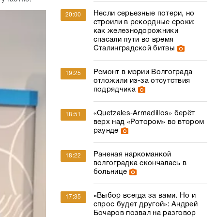
Несли серьезные потери, но
20:00
строили в рекордные сроки:
как железнодорожники
спасали пути во время
Сталинградской битвы
Ремонт в мэрии Волгограда
19:25
отложили из-за отсутствия
подрядчика
«Quetzales‑Armadillos» берёт
18:51
верх над «Ротором» во втором
раунде
Раненая наркоманкой
18:22
волгоградка скончалась в
больнице
«Выбор всегда за вами. Но и
17:35
спрос будет другой»: Андрей
Бочаров позвал на разговор