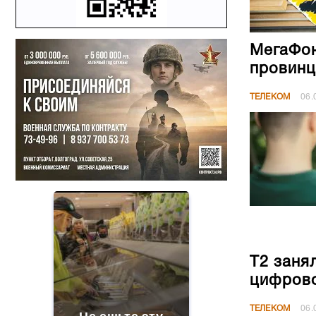
МегаФон
провинц
ТЕЛЕКОМ
06.
Т2 заня
цифрово
ТЕЛЕКОМ
06.