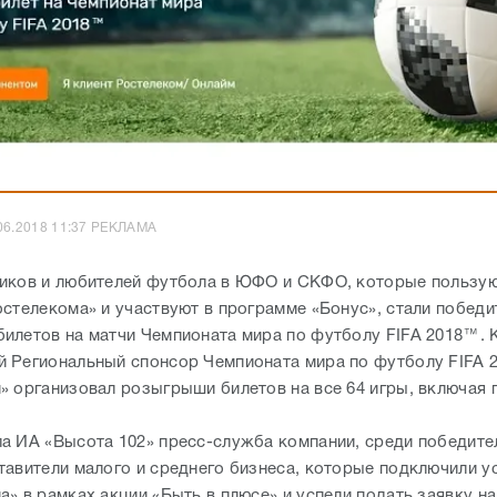
06.2018 11:37 РЕКЛАМА
иков и любителей футбола в ЮФО и СКФО, которые пользу
остелекома» и участвуют в программе «Бонус», стали побед
илетов на матчи Чемпионата мира по футболу FIFA 2018™. 
 Региональный спонсор Чемпионата мира по футболу FIFA 
» организовал розыгрыши билетов на все 64 игры, включая
а ИА «Высота 102» пресс-служба компании, среди победите
тавители малого и среднего бизнеса, которые подключили у
» в рамках акции «Быть в плюсе» и успели подать заявку на