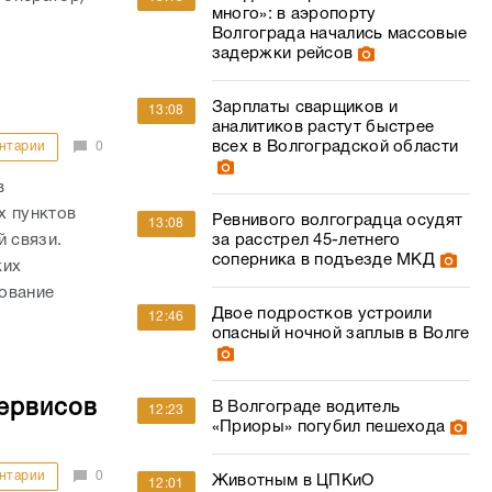
много»: в аэропорту
Волгограда начались массовые
задержки рейсов
Зарплаты сварщиков и
13:08
аналитиков растут быстрее
всех в Волгоградской области
нтарии
0
в
х пунктов
Ревнивого волгоградца осудят
13:08
за расстрел 45-летнего
й связи.
соперника в подъезде МКД
ких
ование
Двое подростков устроили
12:46
опасный ночной заплыв в Волге
сервисов
В Волгограде водитель
12:23
«Приоры» погубил пешехода
нтарии
0
Животным в ЦПКиО
12:01