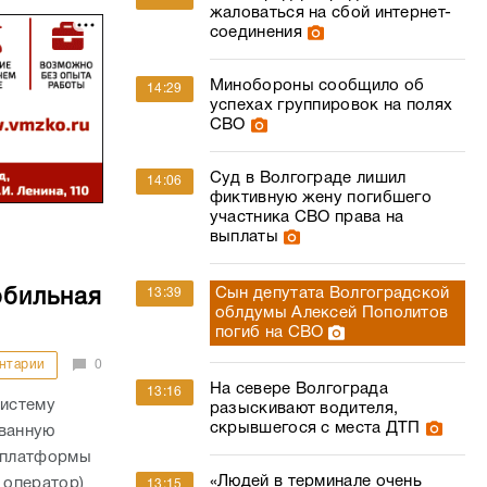
жаловаться на сбой интернет-
соединения
Минобороны сообщило об
14:29
успехах группировок на полях
СВО
Суд в Волгограде лишил
14:06
фиктивную жену погибшего
участника СВО права на
выплаты
Сын депутата Волгоградской
13:39
обильная
облдумы Алексей Пополитов
погиб на СВО
нтарии
0
На севере Волгограда
13:16
истему
разыскивают водителя,
скрывшегося с места ДТП
ованную
 платформы
«Людей в терминале очень
 оператор)
13:15