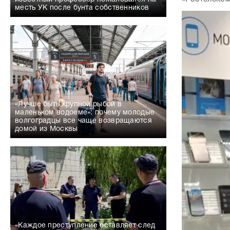
месть УК после бунта собственников
«Лучше быть крупной рыбой в
маленьком водоеме»: почему молодые
волгоградцы все чаще возвращаются
домой из Москвы
«Каждое преступление оставляет след