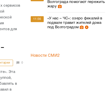
Волгограда помогают пережить
ых сервисов
жару
шой
ческой
«У нас – ЧС»: озеро фекалий в
11:56
подвале травит жителей дома
ния
под Волгоградом
ентов для
 –
Новости СМИ2
нтарии
0
те». Эта
уппой,
бавлять в
авил в