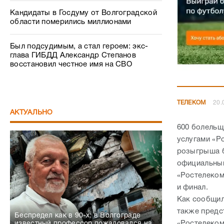
Кандидаты в Госдуму от Волгоградской
области померились миллионами
Был подсудимым, а стал героем: экс-
глава ГИБДД Александр Степанов
восстановил честное имя на СВО
ТЕЛЕКОМ
20.
АКТУАЛЬНО
600 болельщ
услугами «Р
розыгрыша б
официальный
«Ростелеком
и финал.
Как сообщил
также предс
Беспредел как в 90-х: в Волгограде
«Ростелекома
известный профессор пожаловался на