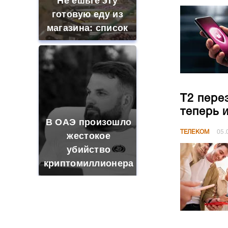
Не ешьте эту
готовую еду из
магазина: список
Т2 пере
теперь 
В ОАЭ произошло
ТЕЛЕКОМ
05.
жестокое
убийство
криптомиллионера