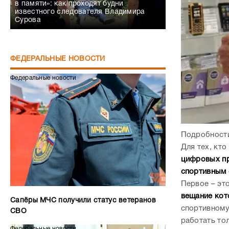
в памяти»: как проходят будни
известного следователя Владимира
Сурова
ФЕДЕРАЛЬНЫЕ НОВОСТИ
Федеральные новости
Подробности
Для тех, кт
цифровых п
спортивным 
Первое – эт
вещание кот
Сапёры МЧС получили статус ветеранов
спортивному
СВО
работать то
Федеральные новости