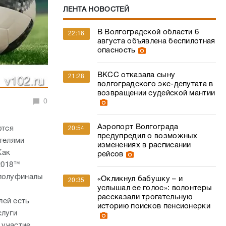
ЛЕНТА НОВОСТЕЙ
В Волгоградской области 6
22:16
августа объявлена беспилотная
опасность
ВКСС отказала сыну
21:28
волгоградского экс-депутата в
возвращении судейской мантии
0
Аэропорт Волгограда
ются
20:54
предупредил о возможных
ителями
изменениях в расписании
Как
рейсов
2018™
 полуфиналы
«Окликнул бабушку – и
20:35
услышал ее голос»: волонтеры
рассказали трогательную
лей есть
историю поисков пенсионерки
слуги
 участие.