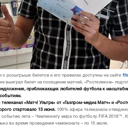
 о розыгрыше билетов и его правилах доступны на сайте
fif
о не выиграл билет на посещение матчей, «Ростелеком» подг
редложения, приближающих любителей футбола к масштаб
событиям.
о
телеканал «Матч! Ультра» от «Газпром-медиа Матч» и «Рост
орого стартовало 13 июня.
100% эфира телеканала отведено
 событию лета – Чемпионату мира по футболу FIFA 2018™. К
лько во время проведения чемпионата – по 15 июля.