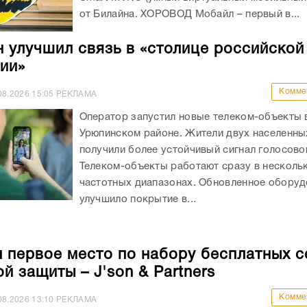
от Билайна. ХОРОВОД Мобайл – первый в...
 улучшил связь в «столице российской
ии»
Комме
08.2026
15:05
РЕКЛАМА
Оператор запустил новые телеком-объекты 
Урюпинском районе. Жители двух населенны
получили более устойчивый сигнал голосово
Телеком-объекты работают сразу в несколь
частотных диапазонах. Обновленное оборуд
улучшило покрытие в...
л первое место по набору бесплатных 
й защиты – J'son & Partners
Комме
08.2026
13:10
РЕКЛАМА