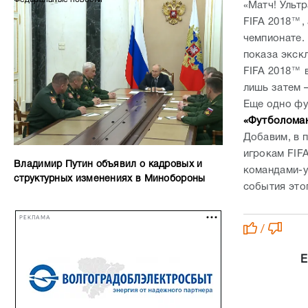
«Матч! Ульт
FIFA 2018™,
чемпионате. 
показа экск
FIFA 2018™ 
лишь затем 
Еще одно фу
«Футболома
Добавим, в 
игрокам FIF
Владимир Путин объявил о кадровых и
командами-у
структурных изменениях в Минобороны
события этог
РЕКЛАМА
/
Е