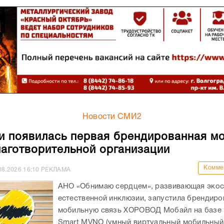
Новости СМИ2
и появилась первая брендированная м
лаготворительной организации
Комме
08.2026
16:10
РЕКЛАМА
АНО «Обнимаю сердцем», развивающая экос
естественной инклюзии, запустила брендир
мобильную связь ХОРОВОД Мобайл на базе
Smart MVNO (умный виртуальный мобильный