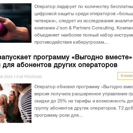
Оператор лидирует по количеству бесплатн
цифровой защиты среди операторов «боль
четверки», следует из исследования аналити
компании J'son & Partners Consulting. Компа
объединяет наиболее полный набор инструм
противодействия киберугрозам...
запускает программу «Выгодно вместе»
и для абонентов других операторов
Комме
08.2026
13:38
РЕКЛАМА
Оператор обновил программу «Выгодно вмес
версия получила расширенное управление гр
скидки до 25% на тарифы и возможность до
группу абонентов других операторов. Т2 доб
программу роли для...