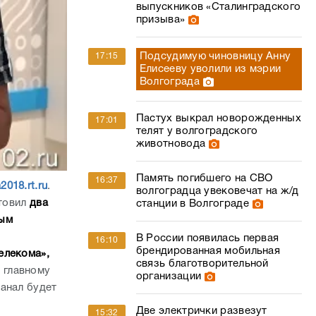
выпускников «Сталинградского
призыва»
Подсудимую чиновницу Анну
17:15
Елисееву уволили из мэрии
Волгограда
Пастух выкрал новорожденных
17:01
телят у волгоградского
животновода
Память погибшего на СВО
16:37
a2018.rt.ru
.
волгоградца увековечат на ж/д
отовил
два
станции в Волгограде
ным
В России появилась первая
16:10
брендированная мобильная
елекома»,
связь благотворительной
 главному
организации
анал будет
Две электрички развезут
15:32