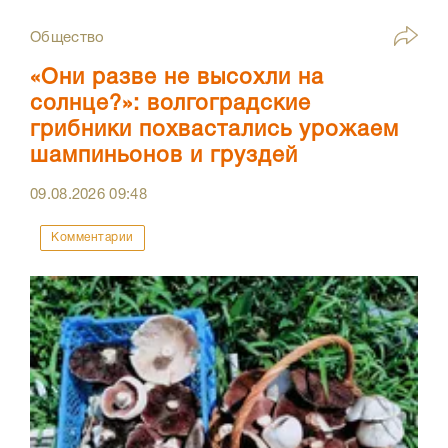
Общество
«Они разве не высохли на
солнце?»: волгоградские
грибники похвастались урожаем
шампиньонов и груздей
09.08.2026
09:48
Комментарии