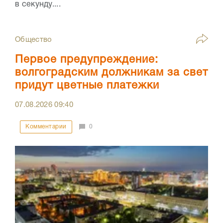
в секунду....
Общество
Первое предупреждение:
волгоградским должникам за свет
придут цветные платежки
07.08.2026
09:40
Комментарии
0