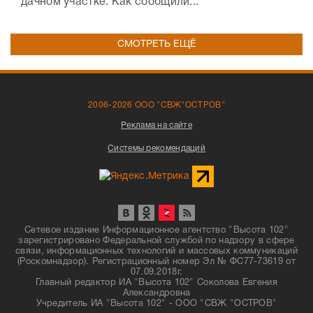
дачном участке. Как сообщили...
СМОТРЕТЬ ЕЩЁ
2006-2026 ООО "СВЖ"ОСТРОВ"
Реклама на сайте
Системы рекомендаций
Сетевое издание Информационное агентство "Высота 102"
зарегистрировано Федеральной службой по надзору в сфере
связи, информационных технологий и массовых коммуникаций
(Роскомнадзор). Регистрационный номер Эл № ФС77-73619 от
07.09.2018г.
Главный редактор ИА "Высота 102" Соколова Евгения
Александровна
Учредитель ИА "Высота 102" - ООО "СВЖ "ОСТРОВ"