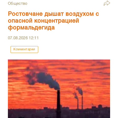
Общество
Ростовчане дышат воздухом с
опасной концентрацией
формальдегида
07.08.2026
12:11
Комментарии