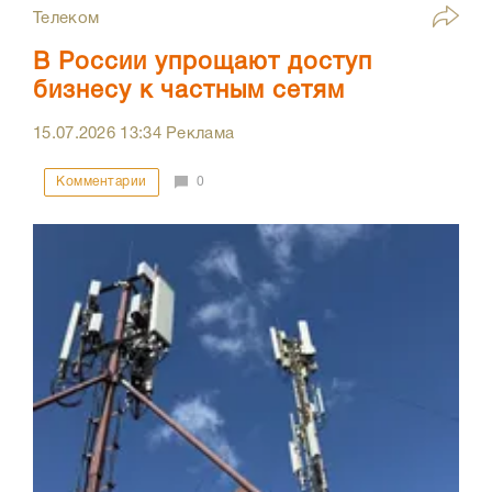
Телеком
В России упрощают доступ
бизнесу к частным сетям
15.07.2026
13:34
Реклама
Комментарии
0