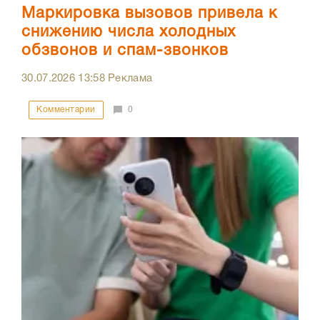
Маркировка вызовов привела к
снижению числа холодных
обзвонов и спам-звонков
30.07.2026
13:58
Реклама
Комментарии
0