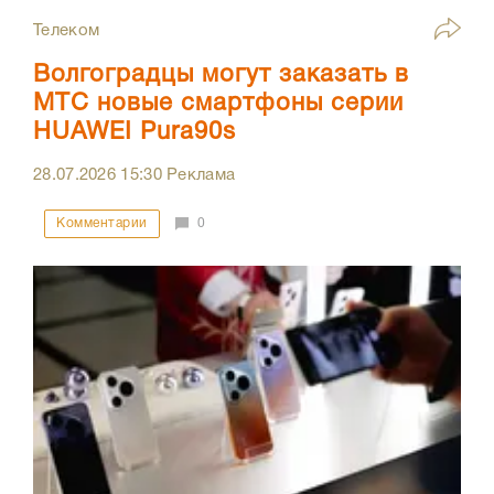
Телеком
Волгоградцы могут заказать в
МТС новые смартфоны серии
HUAWEI Pura90s
28.07.2026
15:30
Реклама
Комментарии
0