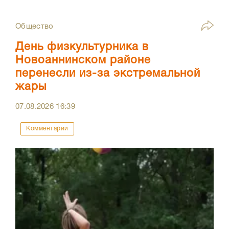
Общество
День физкультурника в
Новоаннинском районе
перенесли из-за экстремальной
жары
07.08.2026
16:39
Комментарии