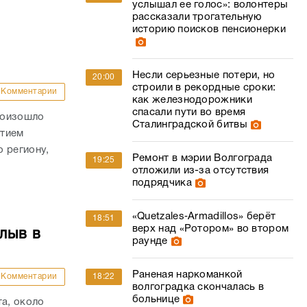
услышал ее голос»: волонтеры
рассказали трогательную
историю поисков пенсионерки
Несли серьезные потери, но
20:00
строили в рекордные сроки:
Комментарии
как железнодорожники
спасали пути во время
роизошло
Сталинградской битвы
стием
 региону,
Ремонт в мэрии Волгограда
19:25
отложили из-за отсутствия
подрядчика
«Quetzales‑Armadillos» берёт
18:51
верх над «Ротором» во втором
лыв в
раунде
Раненая наркоманкой
18:22
Комментарии
волгоградка скончалась в
больнице
та, около