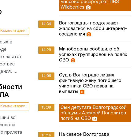
массово распродают ПВЗ
Wildberries
ю
Волгоградцы продолжают
14:34
жаловаться на сбой интернет-
Комментарии
соединения
рых в
Минобороны сообщило об
оде
14:29
успехах группировок на полях
о на этот
СВО
ествие
ния. ...
Суд в Волгограде лишил
14:06
фиктивную жену погибшего
участника СВО права на
бности
выплаты
ПЛА
Комментарии
Сын депутата Волгоградской
13:39
облдумы Алексей Пополитов
вший во
погиб на СВО
 спасти
е прилета
На севере Волгограда
13:16