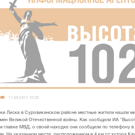
ИЯ
11.09.2017 10:32
еки Лиска в Суровикинском районе местные жители нашли 
мен Великой Отечественной войны. Как сообщили ИА "Высот
м главке МВД, о своей находке они сообщили по телефону в
ии. На указанном месте, расположенном в 4 км от хутора Ка