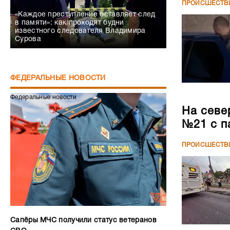
ПРОИСШЕСТВ
«Каждое преступление оставляет след
в памяти»: как проходят будни
известного следователя Владимира
Сурова
ФЕДЕРАЛЬНЫЕ НОВОСТИ
Федеральные новости
На севе
№21 с п
ПРОИСШЕСТВ
Сапёры МЧС получили статус ветеранов