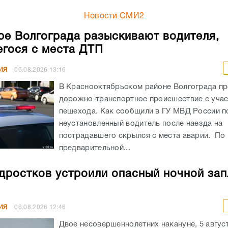
Новости СМИ2
ре Волгограда разыскивают водителя,
гося с места ДТП
ИЯ
06.08.2026
13:16
В Краснооктябрьском районе Волгограда п
дорожно-транспортное происшествие с уча
пешехода. Как сообщили в ГУ МВД России по
неустановленный водитель после наезда на
пострадавшего скрылся с места аварии. По
предварительной...
дростков устроили опасный ночной зап
ИЯ
06.08.2026
12:46
Двое несовершеннолетних накануне, 5 авгус