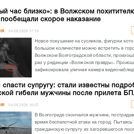
ый час близко»: в Волжском похитител
 пообещали скорое наказание
ИЯ
04.08.2026
17:19
Новое покушение на сусликов, фигурки кото
большом количестве можно встретить в гор
Волжском Волгоградской области, произошл
раз у редакции «Волжской правды». Происш
зафиксировала уличная камера видеонаблюде
 спасти супругу: стали известны подро
ской гибели мужчины после прилета Б
ИЯ
04.08.2026
16:07
В Волгограде скончался мужчина, пострада
время беспилотной атаки на город. Пытаясь
гражданскую супругу из загоревшегося посл