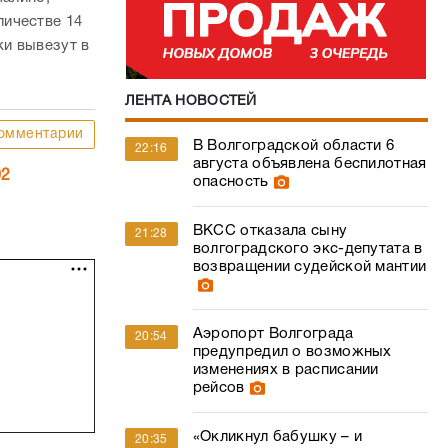
личестве 14
и вывезут в
ЛЕНТА НОВОСТЕЙ
омментарии
В Волгоградской области 6
22:16
августа объявлена беспилотная
02
опасность
ВКСС отказала сыну
21:28
волгоградского экс-депутата в
возвращении судейской мантии
Аэропорт Волгограда
20:54
предупредил о возможных
изменениях в расписании
рейсов
«Окликнул бабушку – и
20:35