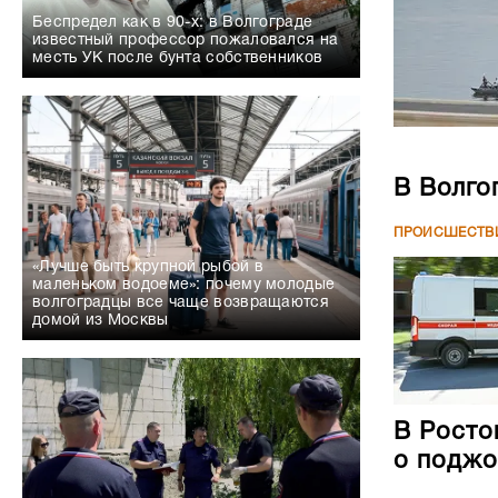
Беспредел как в 90-х: в Волгограде
известный профессор пожаловался на
месть УК после бунта собственников
В Волго
ПРОИСШЕСТВ
«Лучше быть крупной рыбой в
маленьком водоеме»: почему молодые
волгоградцы все чаще возвращаются
домой из Москвы
В Росто
о поджо