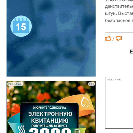
действитель
штук. Выста
безопасное 
/
Е
РЕКЛАМА
РЕКЛАМА