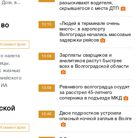
Дом, в...
разыскивают водителя,
скрывшегося с места ДТП
«Людей в терминале очень
 во
13:15
много»: в аэропорту
Волгограда начались массовые
задержки рейсов
Комментарии
Зарплаты сварщиков и
о налета
13:08
аналитиков растут быстрее
ницы.
всех в Волгоградской области
с жизнью
рмейского
 ИА
Ревнивого волгоградца осудят
13:08
за расстрел 45-летнего
соперника в подъезде МКД
ской
Двое подростков устроили
12:46
опасный ночной заплыв в Волге
Комментарии