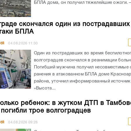
БПЛА дома, он получил тяжелейшие ожоги. – 
граде скончался один из пострадавших
таки БПЛА
ИЯ
04.08.2026
11:30
Один из пострадавших во время беспилотног
волгоградцев скончался в реанимации боль
Погибший мужчина получил несовместимые 
ранения в атакованном БПЛА доме Красноа
района, уточнил информированный источник
«Высота...
олько ребенок: в жутком ДТП в Тамбов
 погибли трое волгоградцев
ИЯ
04.08.2026
09:26