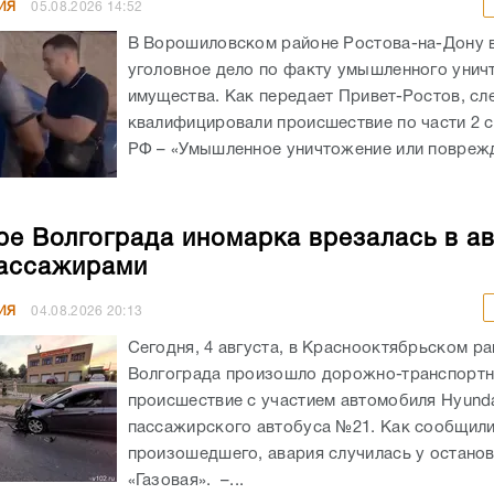
ИЯ
05.08.2026
14:52
В Ворошиловском районе Ростова-на-Дону
уголовное дело по факту умышленного унич
имущества. Как передает Привет-Ростов, сл
квалифицировали происшествие по части 2 с
РФ – «Умышленное уничтожение или поврежд
ре Волгограда иномарка врезалась в а
ассажирами
ИЯ
04.08.2026
20:13
Сегодня, 4 августа, в Краснооктябрьском р
Волгограда произошло дорожно-транспорт
происшествие с участием автомобиля Hyunda
пассажирского автобуса №21. Как сообщил
произошедшего, авария случилась у остано
«Газовая». –...