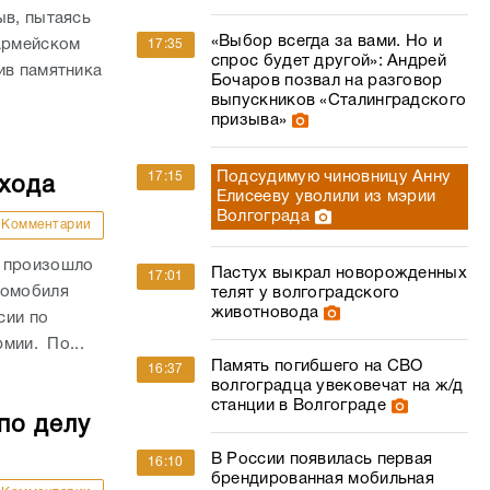
ыв, пытаясь
«Выбор всегда за вами. Но и
оармейском
17:35
спрос будет другой»: Андрей
ив памятника
Бочаров позвал на разговор
выпускников «Сталинградского
призыва»
Подсудимую чиновницу Анну
17:15
ехода
Елисееву уволили из мэрии
Волгограда
Комментарии
и произошло
Пастух выкрал новорожденных
17:01
томобиля
телят у волгоградского
животновода
сии по
рмии. По...
Память погибшего на СВО
16:37
волгоградца увековечат на ж/д
станции в Волгограде
по делу
В России появилась первая
16:10
брендированная мобильная