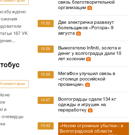
Комментарии
связь благотворительной
организации
 возбуждено
тожения
Две электрички развезут
15:32
едователи
болельщиков «Ротора» 9
августа
татьи 167 УК
ение...
Вымогателю Infiniti, золота и
15:20
денег у волгоградца дали 10
лет колонии
втобус
МегаФон улучшил связь в
15:05
«столице российской
Комментарии
провинции»
айоне
Волгоградцы сдали 134 кг
14:57
ное
одежды и игрушек на
i и
переработку
и очевидцы
вки
«Несем огромные убытки»: в
14:42
Волгоградской области