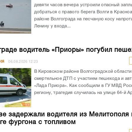
девяти часов вечера устроили опасный запл
добраться с правого берега Волги в Красн
районе Волгограда на песчаную косу напрот
Ленину у входа...
граде водитель «Приоры» погубил пеш
ИЯ
06.08.2026
12:23
В Кировском районе Волгоградской област
смертельное ДТП с участием пешехода и ав
«Лада Приора». Как сообщили в ГУ МВД Рос
региону, трагедия случилась на улице 64-й А
ве задержали водителя из Мелитополя 
ге фургона с топливом