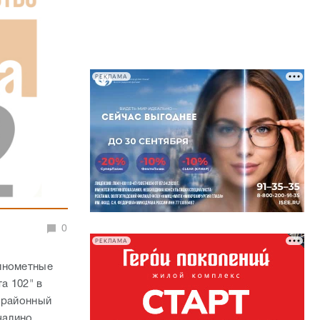
РЕКЛАМА
0
РЕКЛАМА
минометные
а 102" в
 районный
чалино,