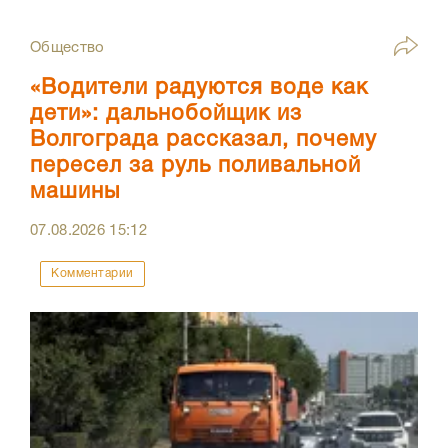
Общество
«Водители радуются воде как
дети»: дальнобойщик из
Волгограда рассказал, почему
пересел за руль поливальной
машины
07.08.2026
15:12
Комментарии