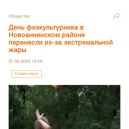
Общество
День физкультурника в
Новоаннинском районе
перенесли из-за экстремальной
жары
07.08.2026
16:39
Комментарии