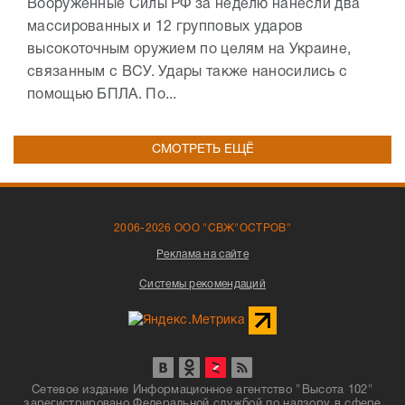
Вооруженные Силы РФ за неделю нанесли два
массированных и 12 групповых ударов
высокоточным оружием по целям на Украине,
связанным с ВСУ. Удары также наносились с
помощью БПЛА. По...
СМОТРЕТЬ ЕЩЁ
2006-2026 ООО "СВЖ"ОСТРОВ"
Реклама на сайте
Системы рекомендаций
Сетевое издание Информационное агентство "Высота 102"
зарегистрировано Федеральной службой по надзору в сфере