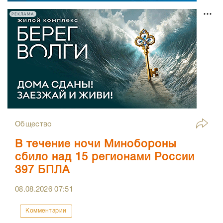
РЕКЛАМА
Общество
В течение ночи Минобороны
сбило над 15 регионами России
397 БПЛА
08.08.2026
07:51
Комментарии