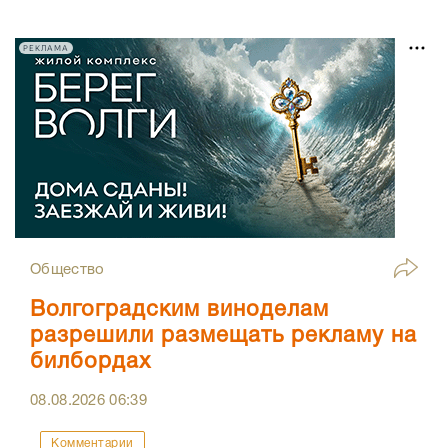
РЕКЛАМА
Общество
Волгоградским виноделам
разрешили размещать рекламу на
билбордах
08.08.2026
06:39
Комментарии