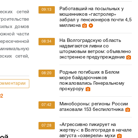
Работавший на посыльных у
09:13
еских сетей
мошенников «гастролер»
оительстве
забрал у пенсионеров почти 4,5
миллиона
жилых домов
 южной части
На Волгоградскую область
пересеченной
08:34
надвигаются ливни со
минимальную
штормовым ветром: объявлено
еских сетей,
экстренное предупреждение
Родные погибших в Белом
08:20
море байдарочников
пожаловались Генеральному
омментарии
прокурору
02
Минобороны: регионы России
07:42
атаковали 153 беспилотника
«Агрессивно пикирует на
07:28
жертву»: в Волгограде в начале
августа «озверели» мухи
кой