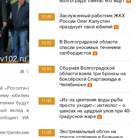
Волгограда: сейчас его ищут
Заслуженный работник ЖКХ
12:46
России Олег Капустин
празднует свой юбилей
В Волгоградской области
12:22
спасли уносимых течением
сапбордистов
Сборная Волгоградской
12:01
0
области взяла три бронзы на
боксёрской Спартакиаде в
Челябинске
й «Россети»)
тнему юбилею
«Из-за цветения воды рыба
11:45
мпании будут
просто уходит»: ихтиолог – о
ный вклад в
шансах на щедрый улов при 40-
градусной жаре
сообщает ИА
Экстремальный обгон на
ектрические
11:05
трассе отправил в больницу