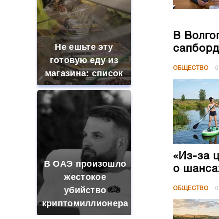
В Волго
Не ешьте эту
сапборд
готовую еду из
ОБЩЕСТВО
0
магазина: список
«Из-за 
В ОАЭ произошло
о шанса
жестокое
убийство
ОБЩЕСТВО
0
криптомиллионера