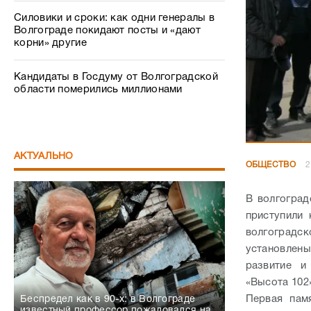
Силовики и сроки: как одни генералы в
Волгограде покидают посты и «дают
корни» другие
Кандидаты в Госдуму от Волгоградской
области померились миллионами
АКТУАЛЬНО
ОБЩЕСТВО
2
В волгоград
приступили 
волгоградск
установлен
развитие и
«Высота 102
Первая пам
Беспредел как в 90-х: в Волгограде
известный профессор пожаловался на