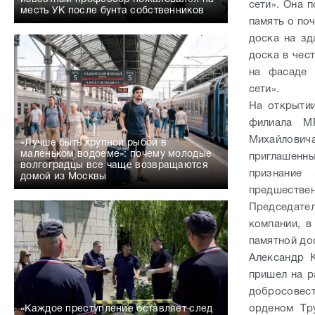
сети». Она 
месть УК после бунта собственников
память о по
доска на зд
доска в чес
на фасаде 
сети».
На открытии
филиала М
Михайловича
«Лучше быть крупной рыбой в
маленьком водоеме»: почему молодые
приглашенн
волгоградцы все чаще возвращаются
признание
домой из Москвы
предшестве
Председате
компании, в
памятной до
Александр 
пришел на р
добросовес
орденом Тр
«Каждое преступление оставляет след