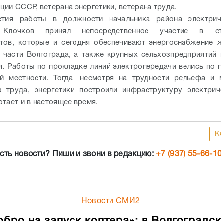
ции СССР, ветерана энергетики, ветерана труда.
етия работы в должности начальника района электрич
 Клочков принял непосредственное участие в стр
ктов, которые и сегодня обеспечивают энергоснабжение 
 части Волгограда, а также крупных сельхозпредприятий
я. Работы по прокладке линий электропередачи велись по 
ой местности. Тогда, несмотря на трудности рельефа и 
 труда, энергетики построили инфраструктуру электрич
отает и в настоящее время.
К
сть новости? Пиши и звони в редакцию:
+7 (937) 55-66-1
Новости СМИ2
обро на запуск коптера»: в Волгоградс