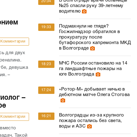
В Волгограде врачи больницы
20:34
№25 спасли руку 39-летнему
водителю
ением
Подмахнули не глядя?
19:33
Госжилнадзор обратился в
прокуратуру после
Комментарии
бутафорского капремонта МКД
в Волгограде
сь для двух
реналина.
МЧС России остановило на 14
18:23
убе, девушка
га ландшафтные пожары на
юге Волгограда
ия. –
«Ротор‑М» добывает ничью в
17:24
дебютном матче Олега Стогова
иолог –
ре
Волгоградцы из-за крупного
16:21
Комментарии
пожара остались без света,
воды и АЗС
 вместо
задач. Такой