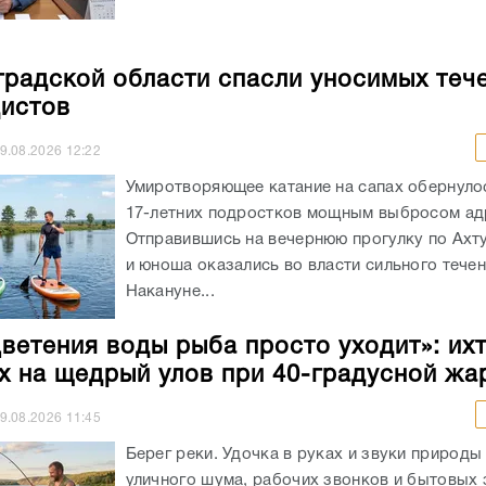
градской области спасли уносимых теч
истов
9.08.2026
12:22
Умиротворяющее катание на сапах обернуло
17-летних подростков мощным выбросом ад
Отправившись на вечернюю прогулку по Ахт
и юноша оказались во власти сильного течен
Накануне...
цветения воды рыба просто уходит»: ихт
х на щедрый улов при 40-градусной жа
9.08.2026
11:45
Берег реки. Удочка в руках и звуки природы
уличного шума, рабочих звонков и бытовых 