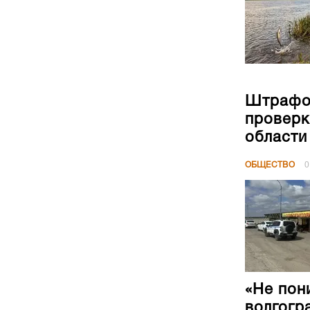
Штрафов
проверк
области
ОБЩЕСТВО
0
«Не пон
волгогр