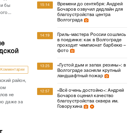
Времени до сентября: Андрей
15:14
ли бы
Бочаров озвучил дедлайн для
го...
благоустройства центра
Волгограда
Гриль-мастера России сошлись
14:19
в поединке: как в Волгограде
ые
проходит чемпионат барбекю –
дской
фото
«Густой дым и запах резины»: в
13:25
Комментарии
Волгограде засняли крупный
ландшафтный пожар
вский район,
гом
«Всё очень достойно»: Андрей
12:57
лов не
Бочаров оценил качество
благоустройства сквера им.
но даже за
Говорухина
т