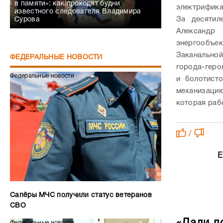
в памяти»: как проходят будни
электрифика
известного следователя Владимира
За десятил
Сурова
Александр
энергообъе
Заканальной
ФЕДЕРАЛЬНЫЕ НОВОСТИ
города-геро
Федеральные новости
и болотист
механизацию
которая раб
/
Е
Сапёры МЧС получили статус ветеранов
СВО
«Дали д
Федеральные новости