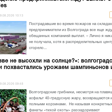
ies
9.08.2026
10:13
Пострадавшие во время пожаров на складах 
предприниматели из Волгограда все еще жд
обещанных компанией выплат. – Лично я ник
не получала, хотя в распределительных цен
сгорело...
зве не высохли на солнце?»: волгоград
и похвастались урожаем шампиньонов 
9.08.2026
09:48
Волгоградские грибники, несмотря на плав
асфальт 40-градусную жару, возвращаются и
полными корзинами. Не называя конкретных
фанаты «тихой охоты» раззадоривают