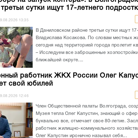
 третьи сутки ищут 17-летнего подрост
9.08.2026
13:35
В Даниловском районе третьи сутки ищут 17
Владислава Косакова. По словам местных ж
сегодня над территорией города пролетит к
– Исследуем все заброшенные хозпостройки
ближайшей округе....
нный работник ЖКХ России Олег Капу
ет свой юбилей
9.08.2026
12:46
Член Общественной палаты Волгограда, соз
Музея тепла Олег Капустин, знающий о сфе
буквально все, отмечает свое 80-летие. За
работник жилищно-коммунального хозяйств
Олег Капустин иронично называл себя...