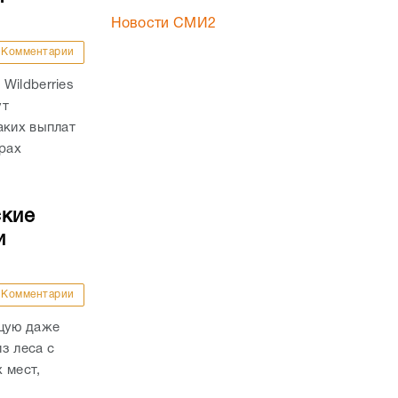
Новости СМИ2
Комментарии
Wildberries
ут
аких выплат
трах
ские
и
Комментарии
ящую даже
з леса с
 мест,