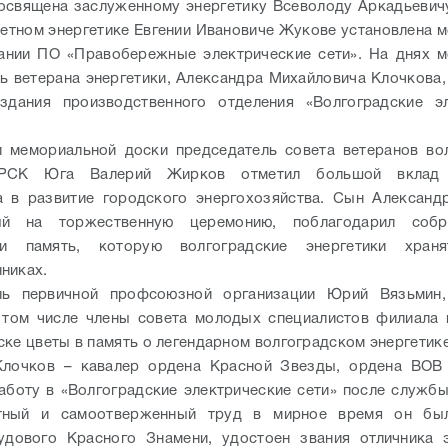
посвящена заслуженному энергетику Всеволоду Аркадьевич
четном энергетике Евгении Ивановиче Жукове установлена 
ании ПО «Правобережные электрические сети». На днях 
ть ветерана энергетики, Александра Михайловича Клочкова,
здания производственного отделения «Волгоградские эл
 мемориальной доски председатель совета ветеранов во
РСК Юга Валерий Жирков отметил большой вклад 
 в развитие городского энергохозяйства. Сын Александ
ый на торжественную церемонию, поблагодарил соб
 и память, которую волгоградские энергетики хран
нниках.
ль первичной профсоюзной организации Юрий Вязьмин,
 том числе члены совета молодых специалистов филиала
ске цветы в память о легендарном волгоградском энергетике
Клочков – кавалер ордена Красной Звезды, ордена ВОВ І
аботу в «Волгоградские электрические сети» после службы
тный и самоотверженный труд в мирное время он бы
удового Красного Знамени, удостоен звания отличника э