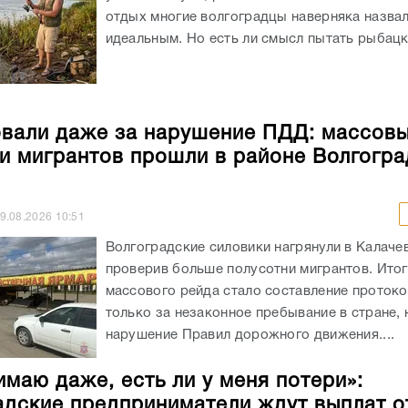
отдых многие волгоградцы наверняка назва
идеальным. Но есть ли смысл пытать рыбацко
али даже за нарушение ПДД: массов
и мигрантов прошли в районе Волгогра
9.08.2026
10:51
Волгоградские силовики нагрянули в Калаче
проверив больше полусотни мигрантов. Ито
массового рейда стало составление протоко
только за незаконное пребывание в стране, 
нарушение Правил дорожного движения....
имаю даже, есть ли у меня потери»:
адские предприниматели ждут выплат о