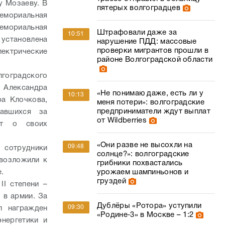
у Мозаеву. В
пятерых волгоградцев
мемориальная
мемориальная
Штрафовали даже за
10:51
 установлена
нарушение ПДД: массовые
проверки мигрантов прошли в
ектрические
районе Волгоградской области
лгоградского
Александра
«Не понимаю даже, есть ли у
10:13
ра Клочкова,
меня потери»: волгоградские
предприниматели ждут выплат
равшихся за
от Wildberries
ят о своих
«Они разве не высохли на
09:48
 сотрудники
солнце?»: волгоградские
 возложили к
грибники похвастались
.
урожаем шампиньонов и
груздей
І степени –
 в армии. За
Дублёры «Ротора» уступили
09:30
л награжден
«Родине‑3» в Москве – 1:2
нергетики и