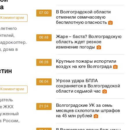
ка
В Волгоградской области
07:00
отменили семичасовую
Комментарии
беспилотную опасность
-летнего
ителей,
Жаре – баста? Волгоградскую
06:48
область ждет резкое
вадрокоптер.
изменение погоды
, дома в
Крупные пожары испортили
06:28
воздух на юге Волгограда
стин
Угроза удара БПЛА
06:04
сохраняется в Волгоградской
Комментарии
области седьмой час
датель
Волгоградские УК за семь
21:24
ре ЖКХ
месяцев схлопотали штрафов
служенный
на 45 млн рублей
а России,