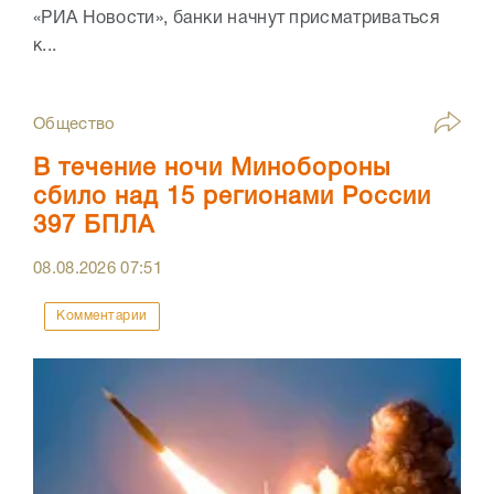
«РИА Новости», банки начнут присматриваться
к...
Общество
В течение ночи Минобороны
сбило над 15 регионами России
397 БПЛА
08.08.2026
07:51
Комментарии