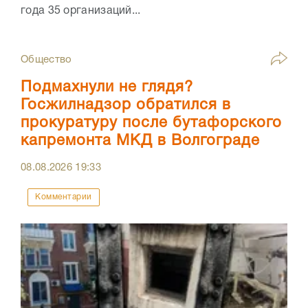
года 35 организаций...
Общество
Подмахнули не глядя?
Госжилнадзор обратился в
прокуратуру после бутафорского
капремонта МКД в Волгограде
08.08.2026
19:33
Комментарии