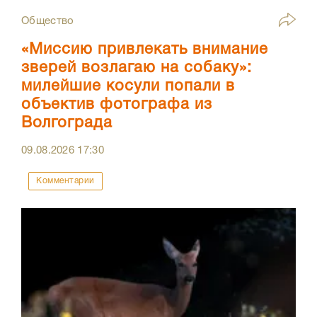
Общество
«Миссию привлекать внимание
зверей возлагаю на собаку»:
милейшие косули попали в
объектив фотографа из
Волгограда
09.08.2026
17:30
Комментарии