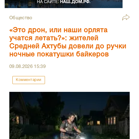
Общество
«Это дрон, или наши орлята
учатся летать?»: жителей
Средней Ахтубы довели до ручки
ночные покатушки байкеров
09.08.2026
15:39
Комментарии