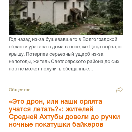
Год назад из-за бушевавшего в Волгоградской
области урагана с дома в поселке Цаца сорвало
крышу. Потерпев серьезный ущерб из-за
непогоды, житель Светлоярского района до сих
пор не может получить обещанные...
Общество
«Это дрон, или наши орлята
учатся летать?»: жителей
Средней Ахтубы довели до ручки
ночные покатушки байкеров