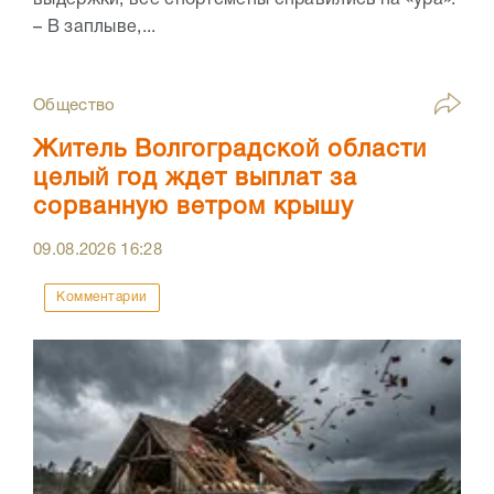
выдержки, все спортсмены справились на «ура».
– В заплыве,...
Общество
Житель Волгоградской области
целый год ждет выплат за
сорванную ветром крышу
09.08.2026
16:28
Комментарии