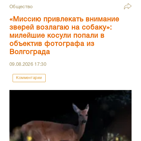
Общество
«Миссию привлекать внимание
зверей возлагаю на собаку»:
милейшие косули попали в
объектив фотографа из
Волгограда
09.08.2026
17:30
Комментарии