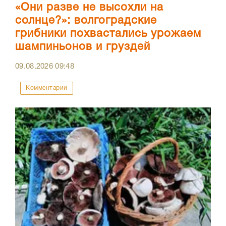
«Они разве не высохли на
солнце?»: волгоградские
грибники похвастались урожаем
шампиньонов и груздей
09.08.2026
09:48
Комментарии