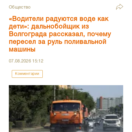
Общество
«Водители радуются воде как
дети»: дальнобойщик из
Волгограда рассказал, почему
пересел за руль поливальной
машины
07.08.2026
15:12
Комментарии