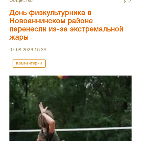
Общество
День физкультурника в
Новоаннинском районе
перенесли из-за экстремальной
жары
07.08.2026
16:39
Комментарии