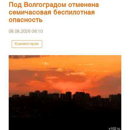
Под Волгоградом отменена
семичасовая беспилотная
опасность
08.08.2026
06:10
Комментарии