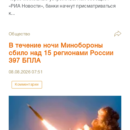
«РИА Новости», банки начнут присматриваться
к...
Общество
В течение ночи Минобороны
сбило над 15 регионами России
397 БПЛА
08.08.2026
07:51
Комментарии