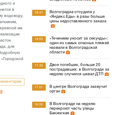
одного и
рнется в
Волгоградка отсудила у
18:47
му водоводу,
«Яндекс.Еды» в разы больше
цены недоставленного заказа
Напомним,
бережной им.
реализации
«Течением уносит за секунды»:
18:03
часток
один из самых опасных пляжей
ада, для
назвали в Волгоградской
области
 Подробную
 «Городской
Двое погибших, больше 20
17:40
пострадавших: в Волгограде за
неделю случился шквал ДТП
омментарии
В центре Волгограда зазвучит
17:01
орган
02
В Волгограде на неделю
16:50
перекроют часть улицы
Бакинская