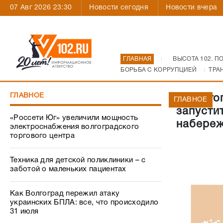
07 Авг 2026 23:30
Новости сегодня
Новости вчера
ГЛАВНАЯ
ВЫСОТА 102. П
БОРЬБА С КОРРУПЦИЕЙ
ТРА
ГЛАВНОЕ
В Волго
ГЛАВНОЕ
запусти
«Россети Юг» увеличили мощность
набере
электроснабжения волгоградского
торгового центра
Техника для детской поликлиники – с
заботой о маленьких пациентах
Как Волгоград пережил атаку
украинских БПЛА: все, что происходило
31 июля