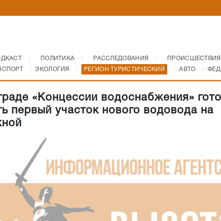
ОДКАСТ
ПОЛИТИКА
РАССЛЕДОВАНИЯ
ПРОИСШЕСТВИЯ
НСПОРТ
ЭКОЛОГИЯ
РЕГИОН ТУРИСТИЧЕСКИЙ
АВТО
ФЕД
граде «Концессии водоснабжения» гот
ть первый участок нового водовода на
жной