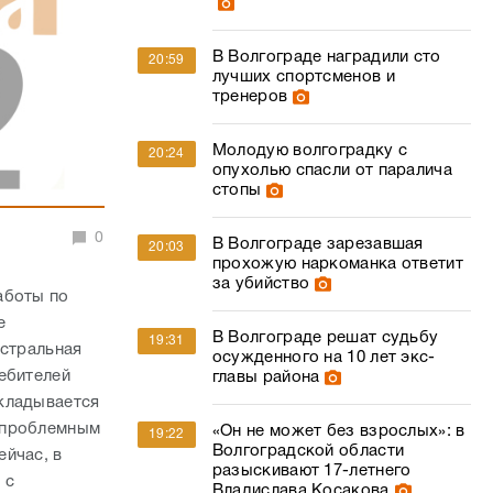
В Волгограде наградили сто
20:59
лучших спортсменов и
тренеров
Молодую волгоградку с
20:24
опухолью спасли от паралича
стопы
0
В Волгограде зарезавшая
20:03
прохожую наркоманка ответит
за убийство
аботы по
е
В Волгограде решат судьбу
19:31
истральная
осужденного на 10 лет экс-
ебителей
главы района
окладывается
 проблемным
«Он не может без взрослых»: в
19:22
Волгоградской области
ейчас, в
разыскивают 17-летнего
 с
Владислава Косакова