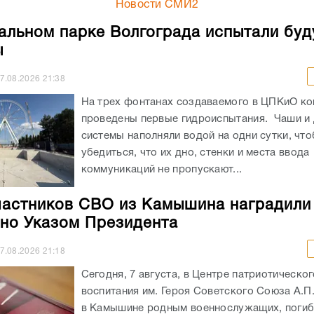
Новости СМИ2
альном парке Волгограда испытали бу
ы
7.08.2026
21:38
На трех фонтанах создаваемого в ЦПКиО к
проведены первые гидроиспытания. Чаши и
системы наполняли водой на одни сутки, чт
убедиться, что их дно, стенки и места ввода
коммуникаций не пропускают...
частников СВО из Камышина наградили
но Указом Президента
7.08.2026
21:18
Сегодня, 7 августа, в Центре патриотическог
воспитания им. Героя Советского Союза А.П
в Камышине родным военнослужащих, погиб