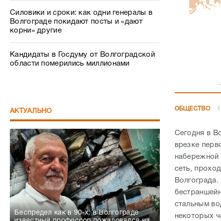
Силовики и сроки: как одни генералы в
Волгограде покидают посты и «дают
корни» другие
Кандидаты в Госдуму от Волгоградской
области померились миллионами
ОБЩЕСТВО
1
АКТУАЛЬНО
Сегодня в В
врезке перв
набережной 
сеть, прохо
Волгограда.
бестраншейн
стальным во
Беспредел как в 90-х: в Волгограде
некоторых ч
известный профессор пожаловался на