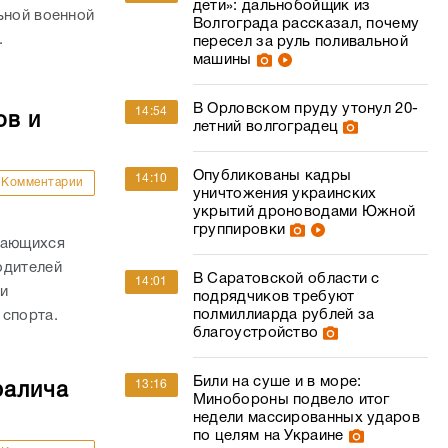
дети»: дальнобойщик из
ьной военной
Волгограда рассказал, почему
.
пересел за руль поливальной
машины
В Орловском пруду утонул 20-
14:54
ов и
летний волгоградец
Опубликованы кадры
14:10
Комментарии
уничтожения украинских
укрытий дроноводами Южной
группировки
дающихся
одителей
В Саратовской области с
14:01
и
подрядчиков требуют
полмиллиарда рублей за
 спорта.
благоустройство
Били на суше и в море:
13:16
ралича
Минобороны подвело итог
недели массированных ударов
по целям на Украине