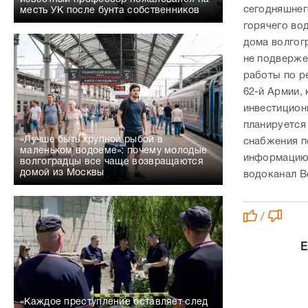
сегодняшнег
месть УК после бунта собственников
горячего вод
дома волгог
не подверже
работы по р
62-й Армии,
инвестицион
планируется
«Лучше быть крупной рыбой в
снабжения п
маленьком водоеме»: почему молодые
информацию 
волгоградцы все чаще возвращаются
домой из Москвы
водоканал Во
/
Е
«Каждое преступление оставляет след