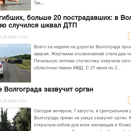
Так...
гибших, больше 20 пострадавших: в Во
лю случился шквал ДТП
7.08.2026
17:40
Всего за неделю на дорогах Волгограда про
авария. Жертвами столкновений стали два ч
Печальную летнюю статистику озвучили сего
областном главке МВД. С 27 июля по 2...
е Волгограда зазвучит орган
7.08.2026
17:01
Сегодня вечером, 7 августа, в Центральном 
Волгограда прямо на улице зазвучит орган. 
открытым небом для всех желающих в Ком