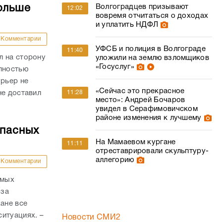
ольше
Волгоградцев призывают
12:02
вовремя отчитаться о доходах
и уплатить НДФЛ
Комментарии
УФСБ и полиция в Волгограде
11:40
л на сторону
уложили на землю взломщиков
«Госуслуг»
олностью
урьер не
«Сейчас это прекрасное
не доставил
11:28
место»: Андрей Бочаров
увидел в Серафимовичском
районе изменения к лучшему
опасных
На Мамаевом кургане
11:11
отреставрировали скульптуру-
аллегорию
Комментарии
амых
-за
ане все
итуациях. –
Новости СМИ2