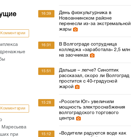
День физкультурника в
дущие
16:39
Новоаннинском районе
перенесли из-за экстремальной
жары
Комментарии
В Волгограде сотрудница
омплекса
16:31
колледжа «заработала» 2,5 млн
 дренажные
на заочниках
обы
Дальше – легче? Синоптик
15:51
рассказал, скоро ли Волгоград
простится с 40-градусной
жарой
«Россети Юг» увеличили
15:28
мощность электроснабжения
Комментарии
волгоградского торгового
центра
о
. Маресьева
«Водители радуются воде как
ших при
15:12