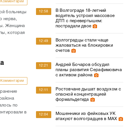
Комментарии
В Волгограде 18-летний
12:58
кой больницы
водитель устроил массовое
о нерва,
ДТП с перевертышем:
пы. Женщина
пострадали двое
пы, которая
Волгоградцы стали чаще
12:49
жаловаться на блокировки
счетов
ка
Андрей Бочаров обсудил
12:21
планы развития Серафимовича
с активом района
Комментарии
Ростовчане дышат воздухом с
12:11
 ранение
опасной концентрацией
района
формальдегида
алось по
ентировали в
Мошенники из фейковых УК
12:04
атакуют волгоградцев в МАХ