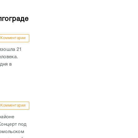
лгограде
Комментарии
изошла 21
еловека.
дня в
Комментарии
районе
Концерт под
сомольском