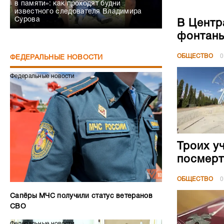
в памяти»: как проходят будни
известного следователя Владимира
Сурова
В Центр
фонтан
ОБЩЕСТВО
0
ФЕДЕРАЛЬНЫЕ НОВОСТИ
Федеральные новости
Троих у
посмерт
ОБЩЕСТВО
0
Сапёры МЧС получили статус ветеранов
СВО
Федеральные новости