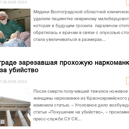
7.08.2026
20:24
Медики Волгоградской областной клиничес
удалили пациентке невриному малоберцовог
которая в будущем грозила параличом сто
обратилась к врачам в связи с опухолью сто
стала увеличиваться в размерах...
граде зарезавшая прохожую наркоман
 за убийство
7.08.2026
20:03
После смерти получившей тяжелое ножевое
женщины наркоманке из Красноармейского 
изменили статью. – Уголовное дело возбужд
статье «Покушение на убийство», – прокомм
пресс-службе СУ СК...