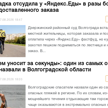
адка отсудила у «Яндекс.Еды» в разы б
доставленного заказа
7.08.2026
18:47
Дзержинский районный суд Волгограда вста
местной жительницы, которая заказала и п
оплатила через «Яндекс.Еду» фастфуд, но к
захотел пешком подниматься по лестнице и 
заказ. В...
ем уносит за секунды»: один из самых 
назвали в Волгоградской области
7.08.2026
18:03
Волгоградские спасатели назвали один из с
опасных пляжей в регионе. По их словам, из
мощнейшего течения отдыхающие там горож
чаще оказываются в экстремально опасных с