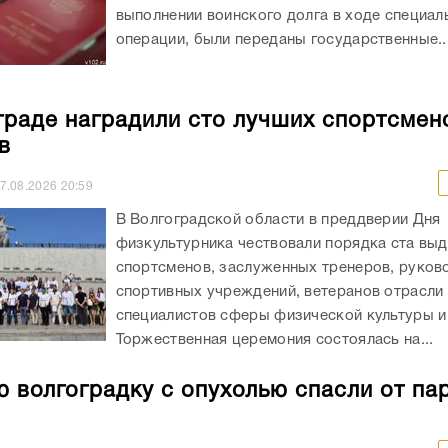
выполнении воинского долга в ходе специал
операции, были переданы государственные..
граде наградили сто лучших спортсмен
в
7.08.2026
20:59
В Волгоградской области в преддверии Дня
физкультурника чествовали порядка ста вы
спортсменов, заслуженных тренеров, руков
спортивных учреждений, ветеранов отрасли 
специалистов сферы физической культуры и
Торжественная церемония состоялась на...
 волгоградку с опухолью спасли от па