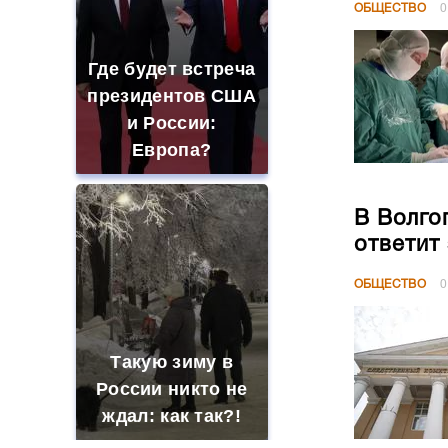
ОБЩЕСТВО
0
Где будет встреча
президентов США
и России:
Европа?
В Волго
ответит
ОБЩЕСТВО
0
Такую зиму в
России никто не
ждал: как так?!