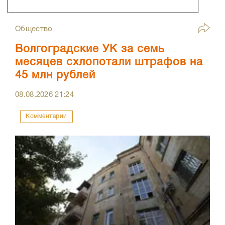
Общество
Волгоградские УК за семь
месяцев схлопотали штрафов на
45 млн рублей
08.08.2026
21:24
Комментарии