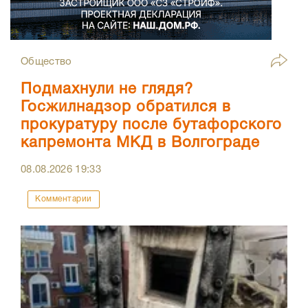
Общество
Подмахнули не глядя?
Госжилнадзор обратился в
прокуратуру после бутафорского
капремонта МКД в Волгограде
08.08.2026
19:33
Комментарии