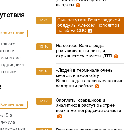
участника СВО права на
выплаты
утствия
Сын депутата Волгоградской
13:39
облдумы Алексей Пополитов
погиб на СВО
Комментарии
бывшего
На севере Волгограда
13:16
сегодня
разыскивают водителя,
скрывшегося с места ДТП
или из-за
подрядчика.
«Людей в терминале очень
13:15
первом...
много»: в аэропорту
Волгограда начались массовые
в
задержки рейсов
Зарплаты сварщиков и
13:08
Комментарии
аналитиков растут быстрее
всех в Волгоградской области
 №15 в
олучила
наркоманки,