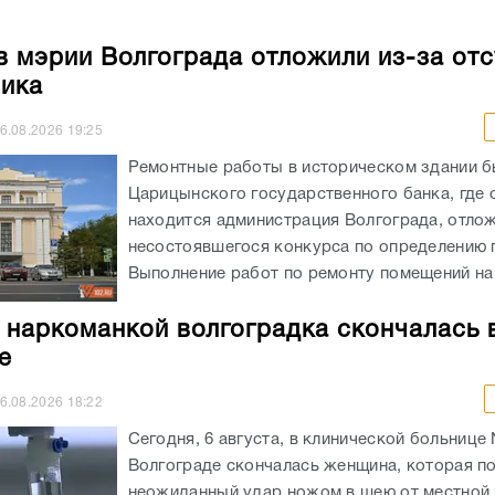
в мэрии Волгограда отложили из-за отс
ика
6.08.2026
19:25
Ремонтные работы в историческом здании 
Царицынского государственного банка, где 
находится администрация Волгограда, отлож
несостоявшегося конкурса по определению 
Выполнение работ по ремонту помещений на 
 наркоманкой волгоградка скончалась 
е
6.08.2026
18:22
Сегодня, 6 августа, в клинической больнице
Волгограде скончалась женщина, которая п
неожиданный удар ножом в шею от местной 