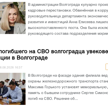
В администрации Волгограда кулуарно прои
кадровые перестановки. Обвинённая в корр
руководительница департамента экономиче
развития и инвестиций Анна Елисеева лишил
высокопоставленного поста. Она была искл
руководящего состава подразделения мэрии
погибшего на СВО волгоградца увекове
нции в Волгограде
6.08.2026
16:37
В Волгограде на фасаде здания филиала ве
охраны железнодорожного транспорта стан
Максима Горького установят мемориальную 
память о бывшем сотруднике Сергее Симоно
погиб на СВО. Решение об...