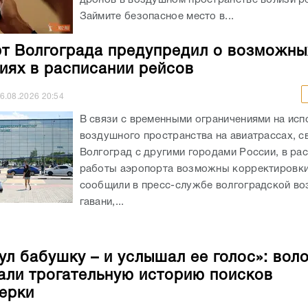
Займите безопасное место в...
т Волгограда предупредил о возможны
иях в расписании рейсов
6.08.2026
20:54
В связи с временными ограничениями на исп
воздушного пространства на авиатрассах, 
Волгоград с другими городами России, в ра
работы аэропорта возможны корректировки
сообщили в пресс-службе волгоградской в
гавани,...
ул бабушку – и услышал ее голос»: вол
али трогательную историю поисков
ерки