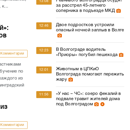
Ревнивого волгоградца осудят
13:08
за расстрел 45-летнего
к...
соперника в подъезде МКД
Двое подростков устроили
12:46
й»:
опасный ночной заплыв в Волге
ов
В Волгограде водитель
12:23
Комментарии
«Приоры» погубил пешехода
астниками
Животным в ЦПКиО
12:01
бучение по
Волгограда помогают пережить
каждого из
жару
линградский
«У нас – ЧС»: озеро фекалий в
11:56
подвале травит жителей дома
под Волгоградом
 из
Комментарии