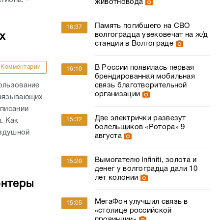
животновода
Память погибшего на СВО
16:37
волгоградца увековечат на ж/д
х
станции в Волгограде
Комментарии
В России появилась первая
16:10
брендированная мобильная
ользование
связь благотворительной
организации
связывающих
списании
Две электрички развезут
15:32
. Как
болельщиков «Ротора» 9
оздушной
августа
Вымогателю Infiniti, золота и
15:20
денег у волгоградца дали 10
лет колонии
онтеры
МегаФон улучшил связь в
15:05
«столице российской
провинции»