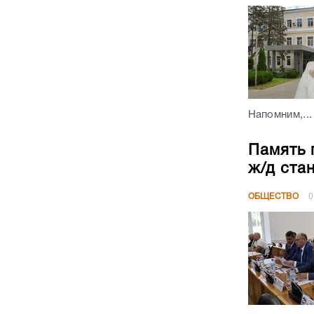
Напомним,...
Память 
ж/д ста
ОБЩЕСТВО
0