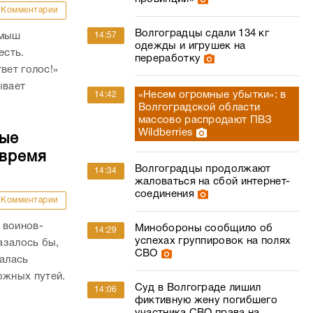
Комментарии
Волгоградцы сдали 134 кг
амыш
14:57
одежды и игрушек на
есть.
переработку
вет голос!»
ывает
«Несем огромные убытки»: в
14:42
Волгоградской области
массово распродают ПВЗ
Wildberries
ные
 время
Волгоградцы продолжают
14:34
жаловаться на сбой интернет-
соединения
Комментарии
 воинов-
Минобороны сообщило об
14:29
успехах группировок на полях
азалось бы,
СВО
валась
жных путей.
Суд в Волгограде лишил
14:06
фиктивную жену погибшего