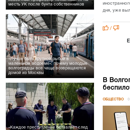
иностранног
месть УК после бунта собственников
дня, уже вы
/
Е
«Лучше быть крупной рыбой в
маленьком водоеме»: почему молодые
волгоградцы все чаще возвращаются
домой из Москвы
В Волго
беспило
ОБЩЕСТВО
0
«Каждое преступление оставляет след