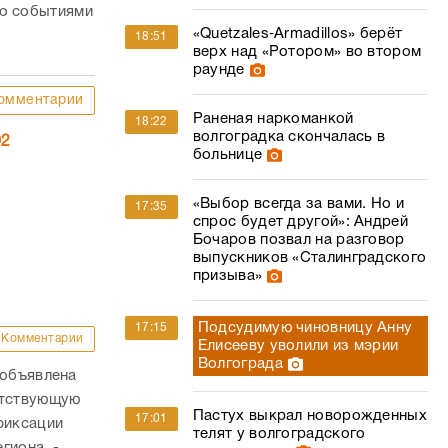
го событиями
«Quetzales‑Armadillos» берёт
18:51
верх над «Ротором» во втором
раунде
омментарии
Раненая наркоманкой
18:22
волгоградка скончалась в
02
больнице
«Выбор всегда за вами. Но и
17:35
спрос будет другой»: Андрей
Бочаров позвал на разговор
выпускников «Сталинградского
призыва»
Подсудимую чиновницу Анну
17:15
Комментарии
Елисееву уволили из мэрии
Волгограда
 объявлена
етствующую
Пастух выкрал новорожденных
17:01
фиксации
телят у волгоградского
гиона. -