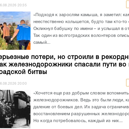
6.08.2026
20:35
«Подходя к зарослям камыша, я заметил: к
неестественно колышется, будто там кто-то 
Окликнул бабушку по имени – и услышал в от
Так один из волгоградских волонтеров опис
самый...
ерьезные потери, но строили в рекорд
как железнодорожники спасали пути во
радской битвы
6.08.2026
20:00
«Хочется еще раз добрым словом вспомнить
железнодорожников. Ведь это были люди, к
далекие от боевых дел. Их задача ограничи
восстановлением разрушенных железнодоро
Но когда потребовалось, каждый из них...