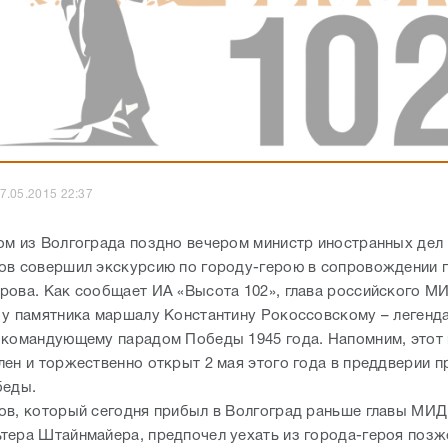
7.05.2015 22:37
ом из Волгограда поздно вечером министр иностранных дел
ов совершил экскурсию по городу-герою в сопровождении 
рова. Как сообщает ИА «Высота 102», глава российского М
 у памятника маршалу Константину Рокоссовскому – легенд
 командующему парадом Победы 1945 года. Напомним, этот
лен и торжественно открыт 2 мая этого года в преддверии 
беды.
ов, который сегодня прибыл в Волгоград раньше главы МИД
тера Штайнмайера, предпочел уехать из города-героя позж