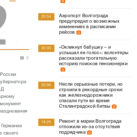
Аэропорт Волгограда
20:54
предупредил о возможных
изменениях в расписании
рейсов
«Окликнул бабушку – и
20:35
услышал ее голос»: волонтеры
0
рассказали трогательную
историю поисков пенсионерки
 России
губернатора
Несли серьезные потери, но
20:00
ИД
строили в рекордные сроки:
как железнодорожники
арному
спасали пути во время
 монумент
Сталинградской битвы
празднования
Ремонт в мэрии Волгограда
19:25
 Германии
отложили из-за отсутствия
подрядчика
е своего