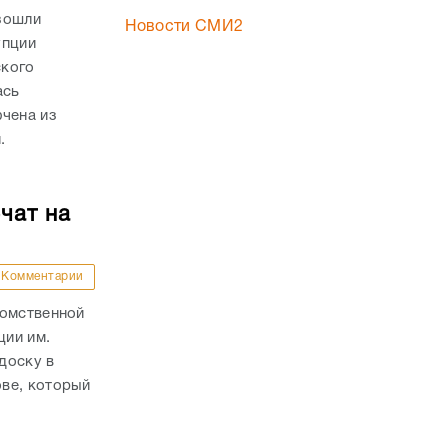
зошли
Новости СМИ2
упции
ского
ась
ючена из
.
чат на
Комментарии
домственной
ции им.
доску в
ве, который