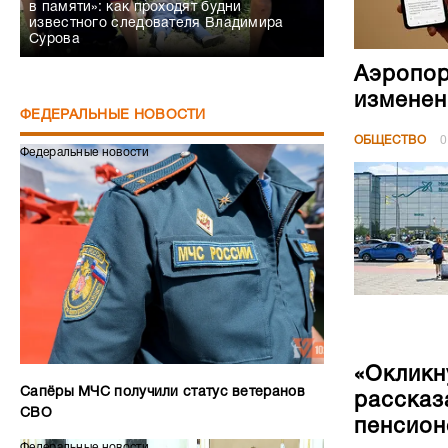
в памяти»: как проходят будни
известного следователя Владимира
Сурова
Аэропор
изменен
ФЕДЕРАЛЬНЫЕ НОВОСТИ
ОБЩЕСТВО
0
Федеральные новости
«Окликн
Сапёры МЧС получили статус ветеранов
рассказ
СВО
пенсион
Федеральные новости