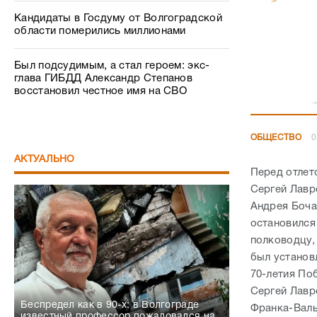
Кандидаты в Госдуму от Волгоградской
области померились миллионами
Был подсудимым, а стал героем: экс-
глава ГИБДД Александр Степанов
восстановил честное имя на СВО
ОБЩЕСТВО
0
АКТУАЛЬНО
Перед отлет
Сергей Лавр
Андрея Боча
остановился
полководцу,
был установ
70-летия По
Сергей Лавр
Беспредел как в 90-х: в Волгограде
Франка-Валь
известный профессор пожаловался на