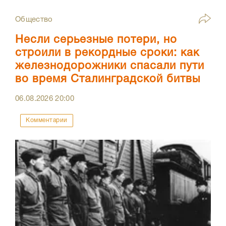
Общество
Несли серьезные потери, но
строили в рекордные сроки: как
железнодорожники спасали пути
во время Сталинградской битвы
06.08.2026
20:00
Комментарии