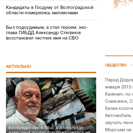
Кандидаты в Госдуму от Волгоградской
области померились миллионами
Был подсудимым, а стал героем: экс-
глава ГИБДД Александр Степанов
восстановил честное имя на СВО
ОБЩЕСТВО
1
АКТУАЛЬНО
Парад Дедов
января 2015
Каленич, по
Снежинок, С
белая козоч
Автомобиль 
звучать пес
Беспредел как в 90-х: в Волгограде
Морозам на 
известный профессор пожаловался на