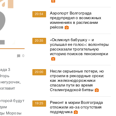
Аэропорт Волгограда
20:54
предупредил о возможных
изменениях в расписании
рейсов
«Окликнул бабушку – и
20:35
услышал ее голос»: волонтеры
рассказали трогательную
историю поисков пенсионерки
0
ада 3
Несли серьезные потери, но
20:00
Игорь
строили в рекордные сроки:
как железнодорожники
негурочек,
спасали пути во время
озглавит
Сталинградской битвы
оторой будут
Ремонт в мэрии Волгограда
19:25
едам
отложили из-за отсутствия
подрядчика
еды Морозы