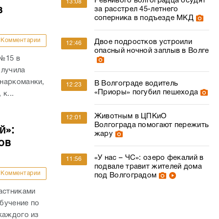
Ревнивого волгоградца осудят
13:08
в
за расстрел 45-летнего
соперника в подъезде МКД
Комментарии
Двое подростков устроили
12:46
опасный ночной заплыв в Волге
 №15 в
олучила
наркоманки,
В Волгограде водитель
12:23
«Приоры» погубил пешехода
к...
Животным в ЦПКиО
12:01
Волгограда помогают пережить
й»:
жару
ов
«У нас – ЧС»: озеро фекалий в
11:56
подвале травит жителей дома
Комментарии
под Волгоградом
астниками
бучение по
каждого из