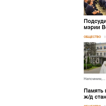
Подсуди
мэрии В
ОБЩЕСТВО
0
Напомним,...
Память 
ж/д ста