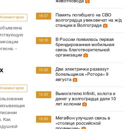
животновода
Память погибшего на СВО
16:37
Комментарии
волгоградца увековечат на ж/д
станции в Волгограде
 объявлена
етствующую
В России появилась первая
16:10
фиксации
брендированная мобильная
гиона. -
связь благотворительной
организации
Две электрички развезут
х
15:32
болельщиков «Ротора» 9
августа
Комментарии
Вымогателю Infiniti, золота и
15:20
ользование
денег у волгоградца дали 10
лет колонии
связывающих
списании
МегаФон улучшил связь в
15:05
. Как
«столице российской
оздушной
провинции»