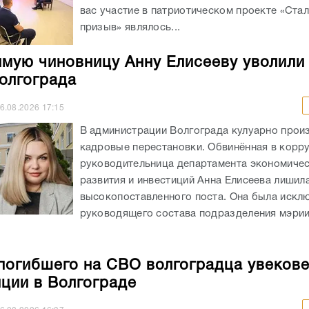
вас участие в патриотическом проекте «Ста
призыв» являлось...
мую чиновницу Анну Елисееву уволили
олгограда
6.08.2026
17:15
В администрации Волгограда кулуарно прои
кадровые перестановки. Обвинённая в корр
руководительница департамента экономиче
развития и инвестиций Анна Елисеева лишил
высокопоставленного поста. Она была искл
руководящего состава подразделения мэрии
погибшего на СВО волгоградца увекове
нции в Волгограде