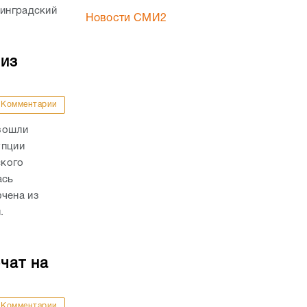
линградский
Новости СМИ2
 из
Комментарии
зошли
упции
ского
ась
ючена из
.
чат на
Комментарии