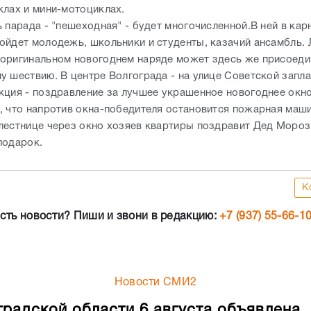
клах и мини-мотоциклах.
ь парада - "пешеходная" - будет многочисленной.В ней в ка
ойдет молодежь, школьники и студенты, казачий ансамбль.
оригинальном новогоднем наряде может здесь же присоеди
у шествию. В центре Волгограда - на улице Советской запл
кция - поздравление за лучшее украшенное новогоднее окно
, что напротив окна-победителя остановится пожарная маши
лестнице через окно хозяев квартиры поздравит Дед Мороз
подарок.
К
сть новости? Пиши и звони в редакцию:
+7 (937) 55-66-1
Новости СМИ2
градской области 6 августа объявлена