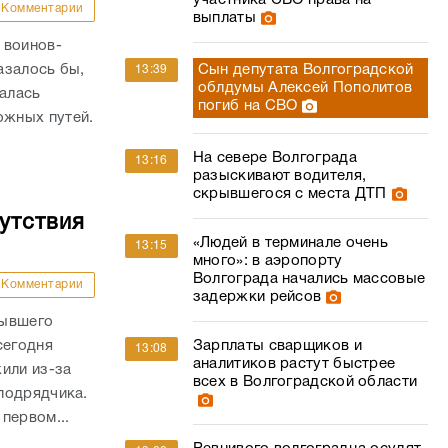
участника СВО права на
Комментарии
выплаты
 воинов-
азалось бы,
Сын депутата Волгоградской
13:39
облдумы Алексей Пополитов
валась
погиб на СВО
жных путей.
На севере Волгограда
13:16
разыскивают водителя,
скрывшегося с места ДТП
утствия
«Людей в терминале очень
13:15
много»: в аэропорту
Волгограда начались массовые
Комментарии
задержки рейсов
бывшего
сегодня
Зарплаты сварщиков и
13:08
аналитиков растут быстрее
или из-за
всех в Волгоградской области
подрядчика.
первом...