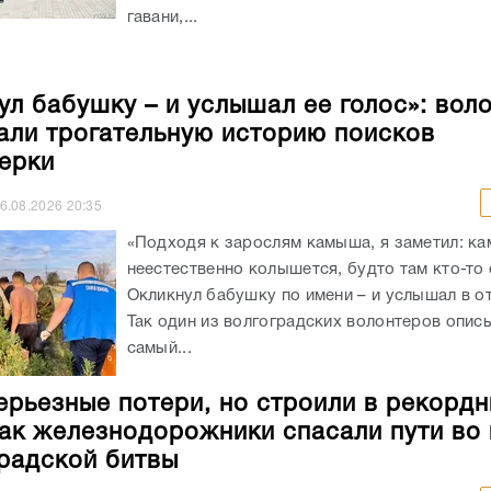
гавани,...
ул бабушку – и услышал ее голос»: вол
али трогательную историю поисков
ерки
6.08.2026
20:35
«Подходя к зарослям камыша, я заметил: к
неестественно колышется, будто там кто-то 
Окликнул бабушку по имени – и услышал в от
Так один из волгоградских волонтеров опис
самый...
ерьезные потери, но строили в рекорд
как железнодорожники спасали пути во
радской битвы