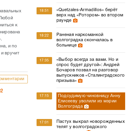
«Quetzales‑Armadillos» берёт
рнавальных
18:51
верх над «Ротором» во втором
 Любой
раунде
ниться к
анирована
Раненая наркоманкой
18:22
.
волгоградка скончалась в
больнице
на, и по
 и вручит
«Выбор всегда за вами. Но и
17:35
спрос будет другой»: Андрей
Бочаров позвал на разговор
выпускников «Сталинградского
омментарии
призыва»
02
Подсудимую чиновницу Анну
17:15
Елисееву уволили из мэрии
Волгограда
Пастух выкрал новорожденных
17:01
телят у волгоградского