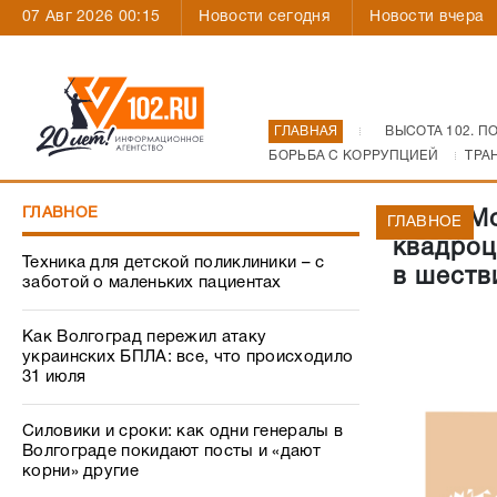
07 Авг 2026 00:15
Новости сегодня
Новости вчера
ГЛАВНАЯ
ВЫСОТА 102. П
БОРЬБА С КОРРУПЦИЕЙ
ТРА
ГЛАВНОЕ
Деды Мо
ГЛАВНОЕ
квадроц
Техника для детской поликлиники – с
в шеств
заботой о маленьких пациентах
Как Волгоград пережил атаку
украинских БПЛА: все, что происходило
31 июля
Силовики и сроки: как одни генералы в
Волгограде покидают посты и «дают
корни» другие