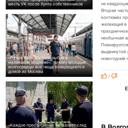
на квадроци
месть УК после бунта собственников
Вторая част
костюмах пр
желающий в 
праздничном
необычная а
Планируется
выдвинутой 
«Лучше быть крупной рыбой в
новогодний 
маленьком водоеме»: почему молодые
волгоградцы все чаще возвращаются
домой из Москвы
/
Е
«Каждое преступление оставляет след
В Волго