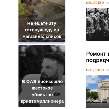
ОБЩЕСТВО
0
Не ешьте эту
готовую еду из
магазина: список
Ремонт 
подрядч
ОБЩЕСТВО
0
В ОАЭ произошло
жестокое
убийство
криптомиллионера