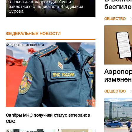
в памяти»: как проходят будни
беспило
известного следователя Владимира
Сурова
ОБЩЕСТВО
0
ФЕДЕРАЛЬНЫЕ НОВОСТИ
Федеральные новости
Аэропор
изменен
ОБЩЕСТВО
0
Сапёры МЧС получили статус ветеранов
СВО
Федеральные новости