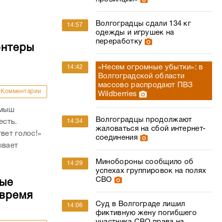
Волгоградцы сдали 134 кг
14:57
одежды и игрушек на
переработку
онтеры
«Несем огромные убытки»: в
14:42
Волгоградской области
массово распродают ПВЗ
Комментарии
Wildberries
амыш
Волгоградцы продолжают
есть.
14:34
жаловаться на сбой интернет-
вет голос!»
соединения
ывает
Минобороны сообщило об
14:29
успехах группировок на полях
СВО
ные
 время
Суд в Волгограде лишил
14:06
фиктивную жену погибшего