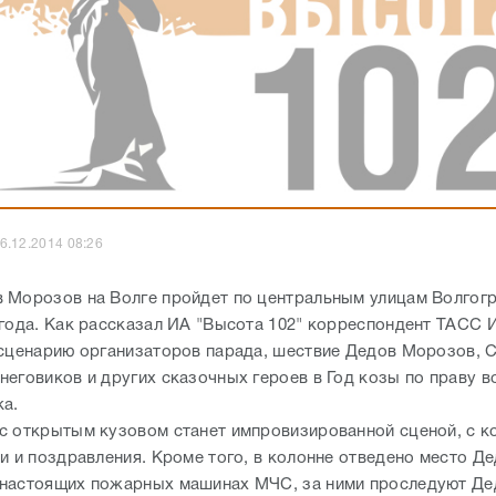
6.12.2014 08:26
 Морозов на Волге пройдет по центральным улицам Волгогр
 года. Как рассказал ИА "Высота 102" корреспондент ТАСС 
 сценарию организаторов парада, шествие Дедов Морозов, С
неговиков и других сказочных героев в Год козы по праву в
ка.
с открытым кузовом станет импровизированной сценой, с к
ни и поздравления. Кроме того, в колонне отведено место Д
настоящих пожарных машинах МЧС, за ними проследуют Д