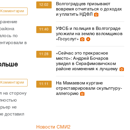
Волгоградцев призывают
12:02
вовремя отчитаться о доходах
Комментарии
и уплатить НДФЛ
 ранение
УФСБ и полиция в Волгограде
района
11:40
уложили на землю взломщиков
алось по
«Госуслуг»
ентировали в
«Сейчас это прекрасное
11:28
место»: Андрей Бочаров
ольше
увидел в Серафимовичском
районе изменения к лучшему
Комментарии
На Мамаевом кургане
11:11
отреставрировали скульптуру-
л на сторону
аллегорию
олностью
урьер не
не доставил
Новости СМИ2