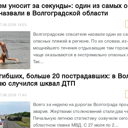
ем уносит за секунды»: один из самых 
назвали в Волгоградской области
7.08.2026
18:03
Волгоградские спасатели назвали один из с
опасных пляжей в регионе. По их словам, из
мощнейшего течения отдыхающие там горож
чаще оказываются в экстремально опасных с
Так...
гибших, больше 20 пострадавших: в Во
лю случился шквал ДТП
7.08.2026
17:40
Всего за неделю на дорогах Волгограда про
авария. Жертвами столкновений стали два ч
Печальную летнюю статистику озвучили сего
областном главке МВД. С 27 июля по 2...