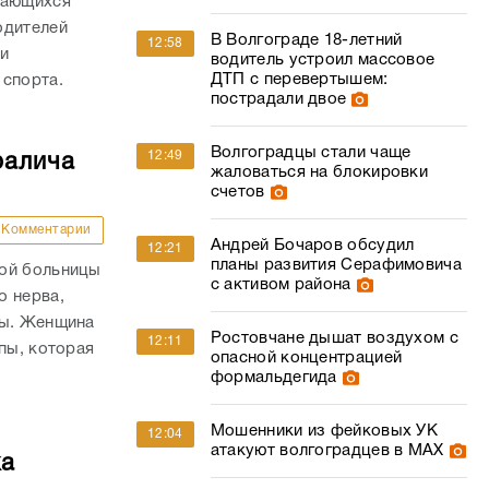
дающихся
одителей
В Волгограде 18-летний
12:58
и
водитель устроил массовое
ДТП с перевертышем:
 спорта.
пострадали двое
Волгоградцы стали чаще
12:49
ралича
жаловаться на блокировки
счетов
Комментарии
Андрей Бочаров обсудил
12:21
планы развития Серафимовича
кой больницы
с активом района
о нерва,
пы. Женщина
Ростовчане дышат воздухом с
12:11
пы, которая
опасной концентрацией
формальдегида
Мошенники из фейковых УК
12:04
атакуют волгоградцев в МАХ
ка