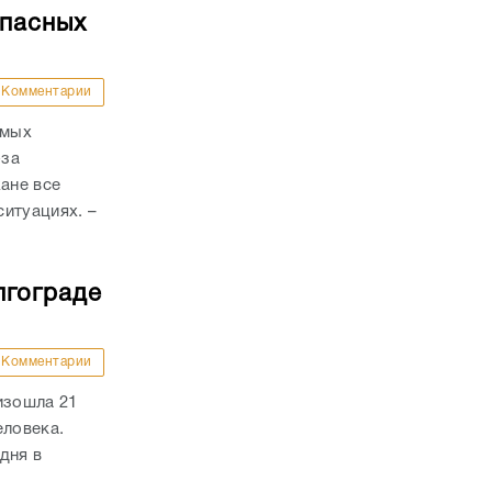
опасных
Комментарии
амых
-за
ане все
итуациях. –
лгограде
Комментарии
изошла 21
еловека.
дня в