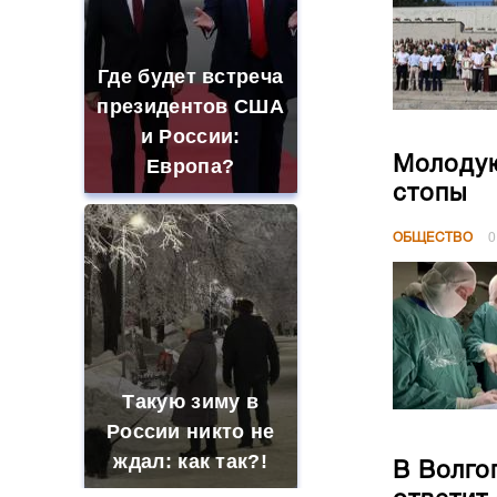
Где будет встреча
президентов США
и России:
Молодую
Европа?
стопы
ОБЩЕСТВО
0
Такую зиму в
России никто не
ждал: как так?!
В Волго