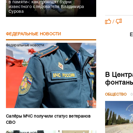
в памяти»: как проходят будни
известного следователя Владимира
Сурова
/
ФЕДЕРАЛЬНЫЕ НОВОСТИ
Е
Федеральные новости
В Центр
фонтан
ОБЩЕСТВО
0
Сапёры МЧС получили статус ветеранов
СВО
Федеральные новости