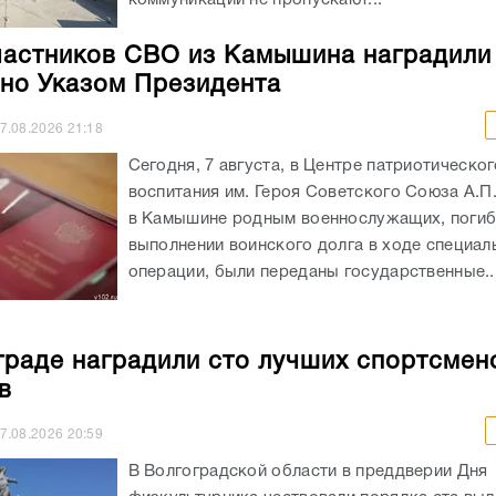
частников СВО из Камышина наградили
но Указом Президента
7.08.2026
21:18
Сегодня, 7 августа, в Центре патриотическог
воспитания им. Героя Советского Союза А.П
в Камышине родным военнослужащих, погиб
выполнении воинского долга в ходе специал
операции, были переданы государственные..
граде наградили сто лучших спортсмен
в
7.08.2026
20:59
В Волгоградской области в преддверии Дня