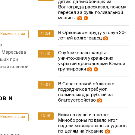
дети»: дальнобойщик из
Волгограда рассказал, почему
пересел за руль поливальной
машины
В Орловском пруду утонул 20-
14:54
Комментарии
летний волгоградец
о
. Маресьева
Опубликованы кадры
14:10
уничтожения украинских
ших при
укрытий дроноводами Южной
ьной военной
группировки
.
В Саратовской области с
14:01
подрядчиков требуют
полмиллиарда рублей за
ов и
благоустройство
Били на суше и в море:
13:16
Комментарии
Минобороны подвело итог
недели массированных ударов
по целям на Украине