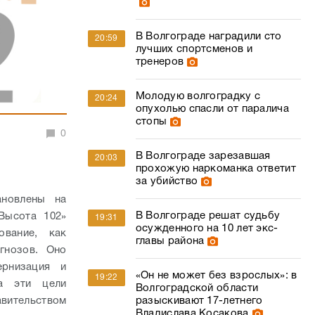
В Волгограде наградили сто
20:59
лучших спортсменов и
тренеров
Молодую волгоградку с
20:24
опухолью спасли от паралича
стопы
0
В Волгограде зарезавшая
20:03
прохожую наркоманка ответит
за убийство
ановлены на
В Волгограде решат судьбу
Высота 102»
19:31
осужденного на 10 лет экс-
ование, как
главы района
гнозов. Оно
ернизация и
«Он не может без взрослых»: в
19:22
на эти цели
Волгоградской области
вительством
разыскивают 17-летнего
Владислава Косакова