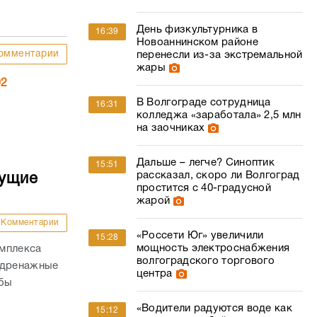
День физкультурника в
16:39
Новоаннинском районе
омментарии
перенесли из-за экстремальной
жары
02
В Волгограде сотрудница
16:31
колледжа «заработала» 2,5 млн
на заочниках
Дальше – легче? Синоптик
15:51
рассказал, скоро ли Волгоград
дущие
простится с 40-градусной
жарой
Комментарии
«Россети Юг» увеличили
15:28
мощность электроснабжения
омплекса
волгоградского торгового
 дренажные
центра
обы
«Водители радуются воде как
15:12