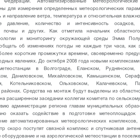
й Федерации.
Автоматизированные метеорологически
ны для измерения определенных метеорологических парам
ь и направление ветра, температура и относительная влажно
е давление, количество и интенсивность осадков, 
и почвы и других. Как отметила начальник областног
рологии и мониторингу окружающей среды Эмма Полу
общать об изменениях погоды не каждые три часа, как 
 более короткие промежутки времени, своевременно пред
одных явлениях.
До октября 2008 года новыми комплексами
метеостанции в Волгограде, Еланском, Руднянском, 
ком, Даниловском, Михайловском, Камышинском, Сераф
м, Котельниковском, Ольховском, Калачевском, Па
районах. Средства на монтаж будут выделены из областн
 на расширенном заседании коллегии комитета по сельскому
твию администрации региона главам муниципальных образ
ано оказать содействие в подготовке метеоплощадок 
оме автоматизированных метеорологических комплексов,
тр скоро поступят связной комплекс и спутниковая антен
 оборудование и на аэрологической метеостанции в поселке