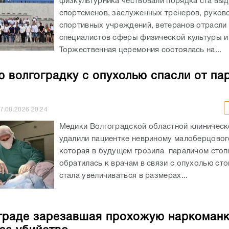
физкультурника чествовали порядка ста вы
спортсменов, заслуженных тренеров, руков
спортивных учреждений, ветеранов отрасли 
специалистов сферы физической культуры и
Торжественная церемония состоялась на...
 волгоградку с опухолью спасли от па
7.08.2026
20:24
Медики Волгоградской областной клиничес
удалили пациентке невриному малоберцовог
которая в будущем грозила параличом сто
обратилась к врачам в связи с опухолью сто
стала увеличиваться в размерах...
граде зарезавшая прохожую наркоман