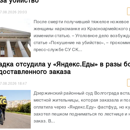
 за убийство
7.08.2026
20:03
После смерти получившей тяжелое ножевое
женщины наркоманке из Красноармейского 
изменили статью. – Уголовное дело возбужд
статье «Покушение на убийство», – прокомм
пресс-службе СУ СК...
адка отсудила у «Яндекс.Еды» в разы б
доставленного заказа
7.08.2026
18:47
Дзержинский районный суд Волгограда вста
местной жительницы, которая заказала и п
оплатила через «Яндекс.Еду» фастфуд, но к
захотел пешком подниматься по лестнице и 
заказ. В...