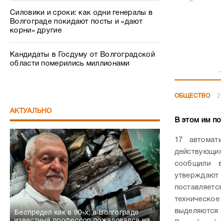
Силовики и сроки: как одни генералы в
Волгограде покидают посты и «дают
корни» другие
Кандидаты в Госдуму от Волгоградской
области померились миллионами
ОБЩЕСТВО
2
АКТУАЛЬНО
В этом им п
17 автомат
действующи
сообщили в
утверждают
поставляет
техническо
выделяются
Беспредел как в 90-х: в Волгограде
известный профессор пожаловался на