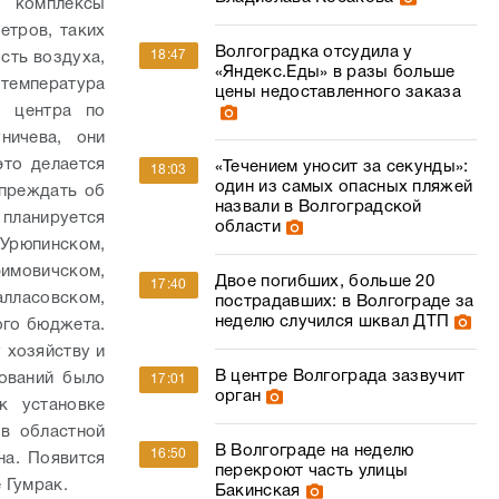
е комплексы
етров, таких
Волгоградка отсудила у
18:47
сть воздуха,
«Яндекс.Еды» в разы больше
температура
цены недоставленного заказа
о центра по
ничева, они
это делается
«Течением уносит за секунды»:
18:03
один из самых опасных пляжей
упреждать об
назвали в Волгоградской
 планируется
области
Урюпинском,
имовичском,
Двое погибших, больше 20
17:40
лласовском,
пострадавших: в Волгограде за
неделю случился шквал ДТП
ого бюджета.
 хозяйству и
В центре Волгограда зазвучит
ований было
17:01
орган
к установке
 в областной
В Волгограде на неделю
16:50
на. Появится
перекроют часть улицы
 Гумрак.
Бакинская