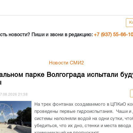
К
сть новости? Пиши и звони в редакцию:
+7 (937) 55-66-1
Новости СМИ2
альном парке Волгограда испытали бу
ы
7.08.2026
21:38
На трех фонтанах создаваемого в ЦПКиО к
проведены первые гидроиспытания. Чаши и
системы наполняли водой на одни сутки, чт
убедиться, что их дно, стенки и места ввода
коммуникаций не пропускают...