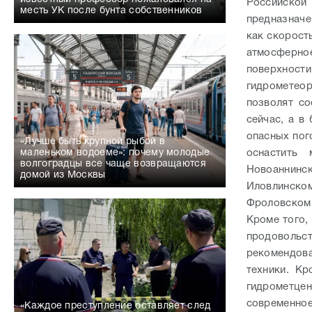
Российско
месть УК после бунта собственников
предназначе
как скорост
атмосферно
поверхност
гидрометео
позволят со
сейчас, а в
опасных пог
«Лучше быть крупной рыбой в
оснастить 
маленьком водоеме»: почему молодые
волгоградцы все чаще возвращаются
Новоаннинс
домой из Москвы
Иловлинско
Фроловском 
Кроме того,
продовольс
рекомендов
техники.
Кр
гидрометцен
современное
«Каждое преступление оставляет след