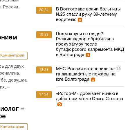
служенный
а России,
В Волгограде врачи больницы
20:34
№25 спасли руку 39-летнему
водителю
Подмахнули не глядя?
19:33
ением
Госжилнадзор обратился в
прокуратуру после
бутафорского капремонта МКД
в Волгограде
Комментарии
сь для двух
МЧС России остановило на 14
18:23
реналина.
га ландшафтные пожары на
юге Волгограда
убе, девушка
ия. –
«Ротор‑М» добывает ничью в
17:24
дебютном матче Олега Стогова
иолог –
ре
Комментарии