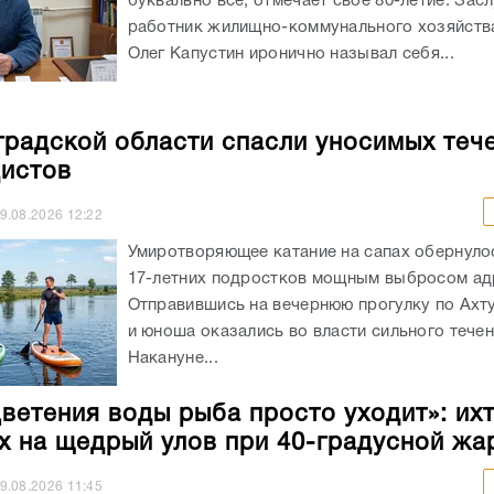
буквально все, отмечает свое 80-летие. За
работник жилищно-коммунального хозяйств
Олег Капустин иронично называл себя...
градской области спасли уносимых теч
истов
9.08.2026
12:22
Умиротворяющее катание на сапах обернуло
17-летних подростков мощным выбросом ад
Отправившись на вечернюю прогулку по Ахт
и юноша оказались во власти сильного течен
Накануне...
цветения воды рыба просто уходит»: ихт
х на щедрый улов при 40-градусной жа
9.08.2026
11:45