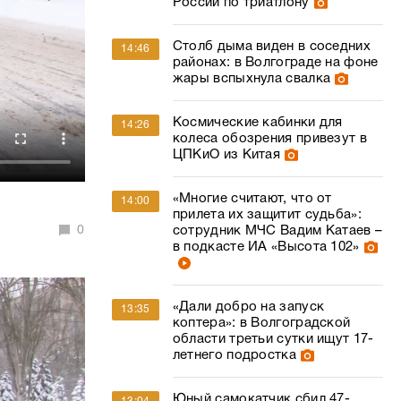
России по триатлону
Столб дыма виден в соседних
14:46
районах: в Волгограде на фоне
жары вспыхнула свалка
Космические кабинки для
14:26
колеса обозрения привезут в
ЦПКиО из Китая
«Многие считают, что от
14:00
прилета их защитит судьба»:
0
сотрудник МЧС Вадим Катаев –
в подкасте ИА «Высота 102»
«Дали добро на запуск
13:35
коптера»: в Волгоградской
области третьи сутки ищут 17-
летнего подростка
Юный самокатчик сбил 47-