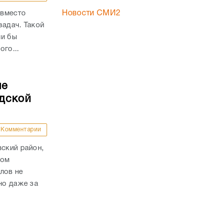
 вместо
Новости СМИ2
задач. Такой
ли бы
го...
ые
дской
Комментарии
вский район,
гом
лов не
но даже за