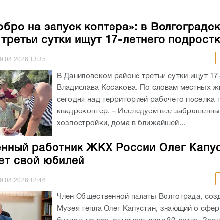
обро на запуск коптера»: в Волгоградс
 третьи сутки ищут 17-летнего подрост
9.08.2026
13:35
В Даниловском районе третьи сутки ищут 17
Владислава Косакова. По словам местных ж
сегодня над территорией рабочего поселка 
квадрокоптер. – Исследуем все заброшенны
хозпостройки, дома в ближайшей...
нный работник ЖКХ России Олег Капу
ет свой юбилей
9.08.2026
12:46
Член Общественной палаты Волгограда, соз
Музея тепла Олег Капустин, знающий о сфе