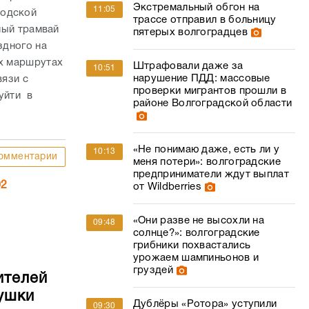
Экстремальный обгон на
11:05
родской
трассе отправил в больницу
чный трамвай
пятерых волгоградцев
здного на
ых маршрутах
Штрафовали даже за
10:51
нарушение ПДД: массовые
вязи с
проверки мигрантов прошли в
уйти в
районе Волгоградской области
«Не понимаю даже, есть ли у
10:13
омментарии
меня потери»: волгоградские
предприниматели ждут выплат
02
от Wildberries
«Они разве не высохли на
09:48
солнце?»: волгоградские
грибники похвастались
урожаем шампиньонов и
груздей
ителей
ушки
Дублёры «Ротора» уступили
09:30