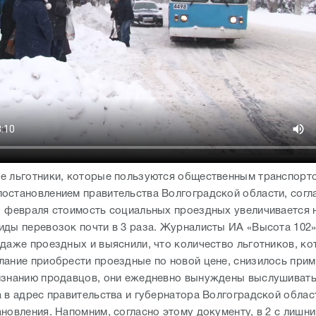
е льготники, которые пользуются общественным транспорт
остановлением правительства Волгоградской области, согл
1 февраля стоимость социальных проездных увеличивается 
иды перевозок почти в 3 раза. Журналисты ИА «Высота 102»
одаже проездных и выяснили, что количество льготников, к
лание приобрести проездные по новой цене, снизилось при
знанию продавцов, они ежедневно вынуждены выслушиват
а в адрес правительства и губернатора Волгоградской облас
новления. Напомним, согласно этому документу, в 2 с лишн