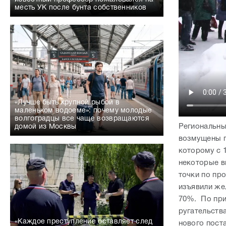
месть УК после бунта собственников
«Лучше быть крупной рыбой в
маленьком водоеме»: почему молодые
волгоградцы все чаще возвращаются
Региональны
домой из Москвы
возмущены п
которому с 
некоторые в
точки по пр
изъявили же
70%. По при
ругательств
«Каждое преступление оставляет след
нового поста