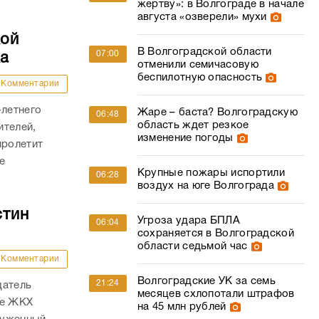
жертву»: в Волгограде в начале
августа «озверели» мухи
кой
В Волгоградской области
07:00
ка
отменили семичасовую
беспилотную опасность
Комментарии
-летнего
Жаре – баста? Волгоградскую
06:48
область ждет резкое
ителей,
изменение погоды
пролетит
е
Крупные пожары испортили
06:28
воздух на юге Волгограда
стин
Угроза удара БПЛА
06:04
сохраняется в Волгоградской
области седьмой час
Комментарии
Волгоградские УК за семь
21:24
датель
месяцев схлопотали штрафов
ре ЖКХ
на 45 млн рублей