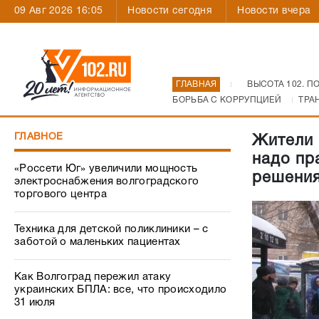
09 Авг 2026 16:05
Новости сегодня
Новости вчера
ГЛАВНАЯ
ВЫСОТА 102. П
БОРЬБА С КОРРУПЦИЕЙ
ТРА
ГЛАВНОЕ
Жители 
надо пр
«Россети Юг» увеличили мощность
решени
электроснабжения волгоградского
торгового центра
Техника для детской поликлиники – с
заботой о маленьких пациентах
Как Волгоград пережил атаку
украинских БПЛА: все, что происходило
31 июля