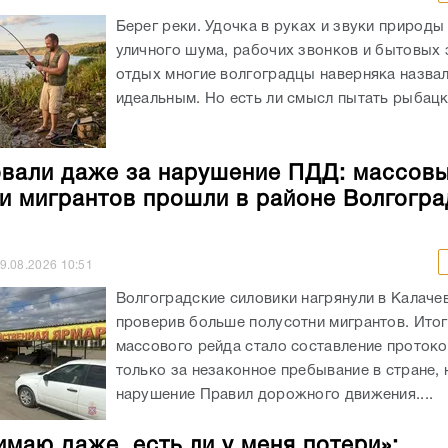
Берег реки. Удочка в руках и звуки природы
уличного шума, рабочих звонков и бытовых 
отдых многие волгоградцы наверняка назва
идеальным. Но есть ли смысл пытать рыбацко
али даже за нарушение ПДД: массов
и мигрантов прошли в районе Волгогра
9.08.2026
10:51
Волгоградские силовики нагрянули в Калаче
проверив больше полусотни мигрантов. Ито
массового рейда стало составление протоко
только за незаконное пребывание в стране, 
нарушение Правил дорожного движения....
имаю даже, есть ли у меня потери»: