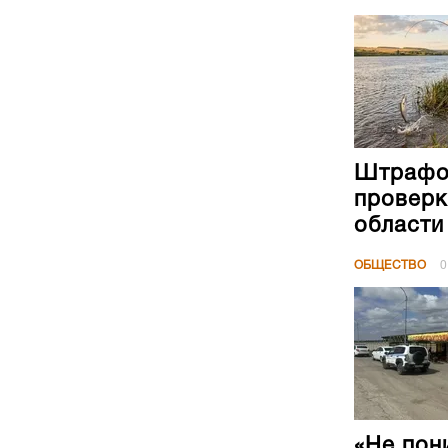
Штрафов
проверк
области
ОБЩЕСТВО
0
«Не пон