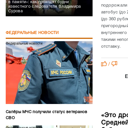
в памяти»: как проходят будни
подорожали 
известного следователя Владимира
Сурова
автобус (до 
(до 360 рубл
пригородный
внутреннего
ФЕДЕРАЛЬНЫЕ НОВОСТИ
такими непо
Федеральные новости
отставку
/
Е
Сапёры МЧС получили статус ветеранов
«Это др
СВО
Средней
Федеральные новости