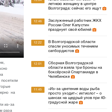
13:04
летнюю женщину в центре
Волгограда: сейчас его ищут
Заслуженный работник ЖКХ
12:46
России Олег Капустин
празднует свой юбилей
В Волгоградской области
12:22
спасли уносимых течением
сапбордистов
ом,
Сборная Волгоградской
12:01
области взяла три бронзы на
асно
боксёрской Спартакиаде в
на
Челябинске
 посетили
оторые
«Из-за цветения воды рыба
11:45
мерно на
просто уходит»: ихтиолог – о
шансах на щедрый улов при 40-
ь
градусной жаре
ти из-за
им раза