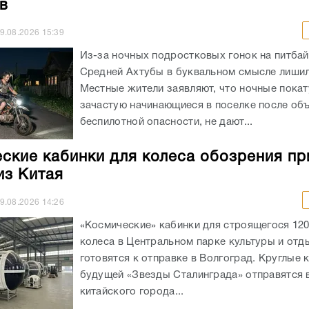
в
9.08.2026
15:39
Из-за ночных подростковых гонок на питба
Средней Ахтубы в буквальном смысле лишил
Местные жители заявляют, что ночные покат
зачастую начинающиеся в поселке после об
беспилотной опасности, не дают...
ские кабинки для колеса обозрения пр
з Китая
9.08.2026
14:26
«Космические» кабинки для строящегося 12
колеса в Центральном парке культуры и отд
готовятся к отправке в Волгоград. Круглые 
будущей «Звезды Сталинграда» отправятся в
китайского города...