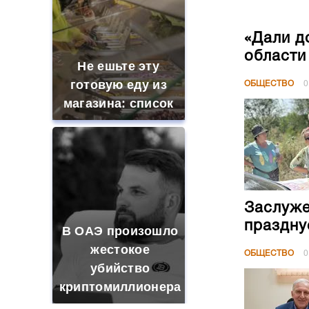
«Дали д
области
Не ешьте эту
готовую еду из
ОБЩЕСТВО
0
магазина: список
Заслуже
праздну
В ОАЭ произошло
жестокое
ОБЩЕСТВО
0
убийство
криптомиллионера