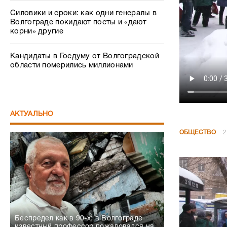
Силовики и сроки: как одни генералы в
Волгограде покидают посты и «дают
корни» другие
Кандидаты в Госдуму от Волгоградской
области померились миллионами
АКТУАЛЬНО
ОБЩЕСТВО
2
Беспредел как в 90-х: в Волгограде
известный профессор пожаловался на