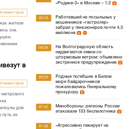
«Родине‑3» в Москве – 1:2
Комментарии
Работавший на посыльных у
09:13
мошенников «гастролер»
йках жители
забрал у пенсионеров почти 4,5
ись сна.
миллиона
ушки,
ъявления
На Волгоградскую область
08:34
надвигаются ливни со
штормовым ветром: объявлено
экстренное предупреждение
ивезут в
Родные погибших в Белом
08:20
море байдарочников
Комментарии
пожаловались Генеральному
прокурору
0-метрового
ыха
Минобороны: регионы России
07:42
капсулы для
атаковали 153 беспилотника
 путь из
«Агрессивно пикирует на
07:28