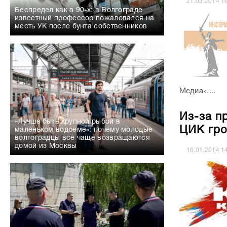
21.03.2014
1
Беспредел как в 90-х: в Волгограде
известный профессор пожаловался на
месть УК после бунта собственников
Медиа»....
Из-за п
«Лучше быть крупной рыбой в
ЦИК гро
маленьком водоеме»: почему молодые
волгоградцы все чаще возвращаются
домой из Москвы
16.01.2014
1