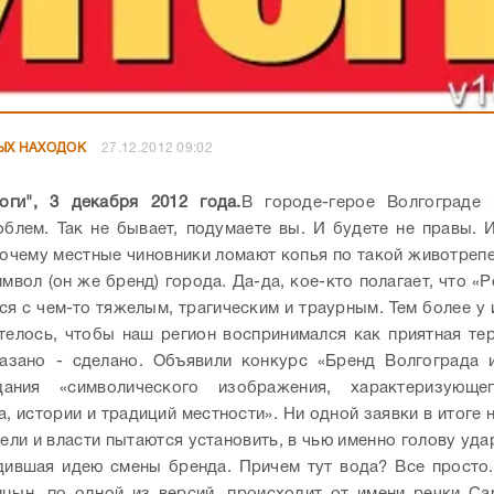
ЫХ НАХОДОК
27.12.2012 09:02
оги", 3 декабря 2012 года.
В городе-герое Волгограде 
блем. Так не бывает, подумаете вы. И будете не правы. 
почему местные чиновники ломают копья по такой животреп
мвол (он же бренд) города. Да-да, кое-кто полагает, что «Р
ся с чем-то тяжелым, трагическим и траурным. Тем более у 
телось, чтобы наш регион воспринимался как приятная те
азано - сделано. Объявили конкурс «Бренд Волгограда 
ания «символического изображения, характеризующе
а, истории и традиций местности».
Ни одной заявки в итоге 
ели и власти пытаются установить, в чью именно голову уд
дившая идею смены бренда. Причем тут вода? Все просто