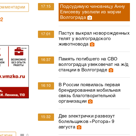
Подсудимую чиновницу Анну
17:15
омментарии
Елисееву уволили из мэрии
Волгограда
02
Пастух выкрал новорожденных
17:01
телят у волгоградского
животновода
Память погибшего на СВО
16:37
волгоградца увековечат на ж/д
станции в Волгограде
В России появилась первая
16:10
брендированная мобильная
связь благотворительной
организации
Две электрички развезут
15:32
болельщиков «Ротора» 9
августа
нтарии
0