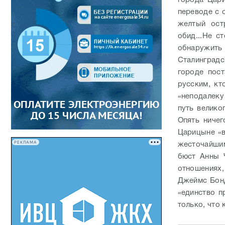
города Цари
переводе с 
желтый ост
обид...
Не ст
обнаружить
Сталинградс
городе пос
русским, кт
«неподалеку
путь велико
Опять ниче
Царицыне «в
РЕКЛАМА
жесточайшим
бюст Анны Ч
отношениях
Джеймс Бонд
«единство п
только, что 