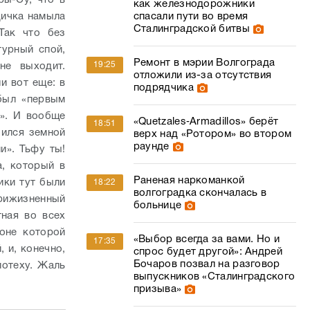
ры-Су, что в
как железнодорожники
дичка намыла
спасали пути во время
Сталинградской битвы
Так что без
турный спой,
Ремонт в мэрии Волгограда
19:25
не выходит.
отложили из-за отсутствия
и вот еще: в
подрядчика
был «первым
и». И вообще
«Quetzales‑Armadillos» берёт
18:51
чился земной
верх над «Ротором» во втором
раунде
ми».
Тьфу ты!
, который в
Раненая наркоманкой
ики тут были
18:22
волгоградка скончалась в
прижизненный
больнице
тная во всех
оне которой
«Выбор всегда за вами. Но и
17:35
 и, конечно,
спрос будет другой»: Андрей
Бочаров позвал на разговор
потеху. Жаль
выпускников «Сталинградского
призыва»