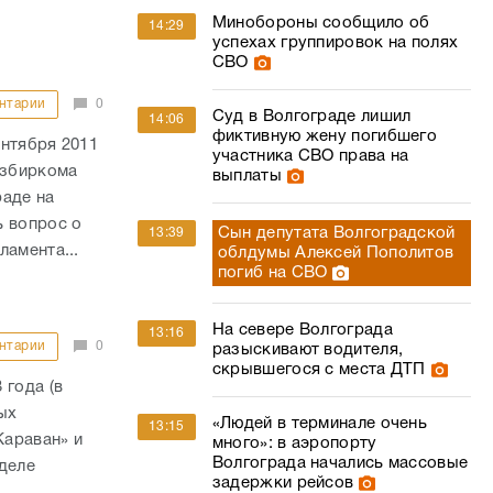
Минобороны сообщило об
14:29
успехах группировок на полях
СВО
нтарии
0
Суд в Волгограде лишил
14:06
фиктивную жену погибшего
нтября 2011
участника СВО права на
избиркома
выплаты
раде на
ь вопрос о
Сын депутата Волгоградской
13:39
ламента...
облдумы Алексей Пополитов
погиб на СВО
На севере Волгограда
13:16
нтарии
0
разыскивают водителя,
скрывшегося с места ДТП
 года (в
ых
«Людей в терминале очень
13:15
Караван» и
много»: в аэропорту
Волгограда начались массовые
деле
задержки рейсов