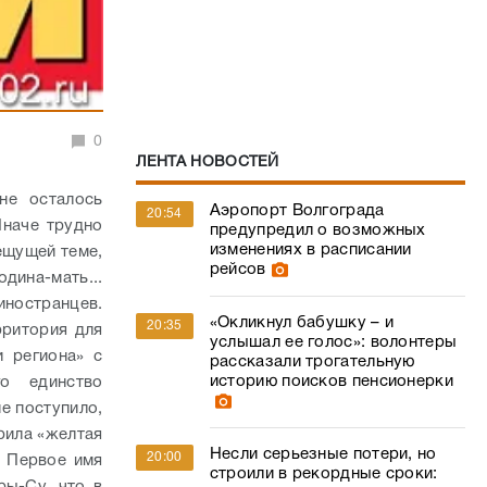
0
ЛЕНТА НОВОСТЕЙ
не осталось
Аэропорт Волгограда
20:54
Иначе трудно
предупредил о возможных
изменениях в расписании
ещущей теме,
рейсов
одина-мать...
иностранцев.
«Окликнул бабушку – и
20:35
рритория для
услышал ее голос»: волонтеры
и региона» с
рассказали трогательную
историю поисков пенсионерки
го единство
не поступило,
арила «желтая
Несли серьезные потери, но
20:00
. Первое имя
строили в рекордные сроки: