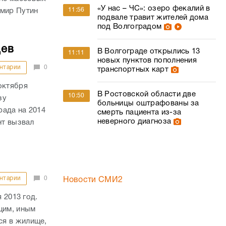
«У нас – ЧС»: озеро фекалий в
11:56
имир Путин
подвале травит жителей дома
под Волгоградом
цев
В Волгограде открылись 13
11:11
новых пунктов пополнения
нтарии
0
транспортных карт
октября
В Ростовской области две
10:50
зу
больницы оштрафованы за
рада на 2014
смерть пациента из-за
неверного диагноза
нт вызвал
нтарии
0
Новости СМИ2
 2013 год.
щим, иным
ся в жилище,