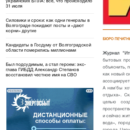
украинских БПЛА: все, что происходило
31 июля
Силовики и сроки: как одни генералы в
Волгограде покидают посты и «дают
корни» другие
БЮРО ПЕЧАТН
Кандидаты в Госдуму от Волгоградской
области померились миллионами
Журнал "Ит
бытовых про
Был подсудимым, а стал героем: экс-
объяснить, 
глава ГИБДД Александр Степанов
как новый си
восстановил честное имя на СВО
ассоциирует
А нам'бы хо
РЕКЛАМА
отдыха». Ск
целью созд
пространств
и сейчас жит
вода», поро