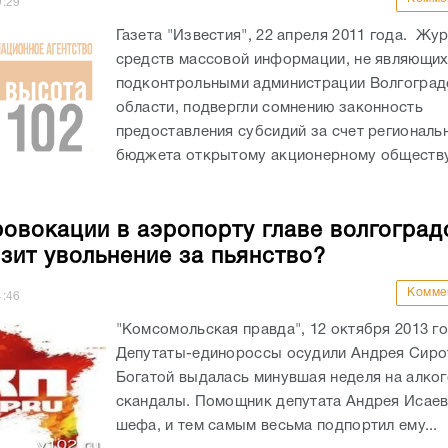
9:29
Газета "Известия", 22 апреля 2011 года. Жу
средств массовой информации, не являющи
подконтрольными администрации Волгоград
области, подвергли сомнению законность
предоставления субсидий за счет региональ
бюджета открытому акционерному обществу
ровокации в аэропорту главе волгоград
зит увольнение за пьянство?
Комме
4:46
"Комсомольская правда", 12 октября 2013 г
Депутаты-единороссы осудили Андрея Сиро
Богатой выдалась минувшая неделя на алко
скандалы. Помощник депутата Андрея Исаев
шефа, и тем самым весьма подпортил ему...