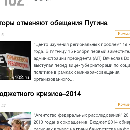
торы отменяют обещания Путина
Комме
1:51
"Центр изучения региональных проблем" 19 
года. В пятницу 15 ноября первый заместите
администрации президента (АП) Вячеслав Во
выступая перед вице-губернаторами по соц
политике в рамках семинара-совещания,
организованного...
юджетного кризиса–2014
Комме
2:27
"Агентство федеральных расследований" 26
2013 года( в сокращении). Бюджет 2014 обн
регионах кризис на грани банкротства на ф