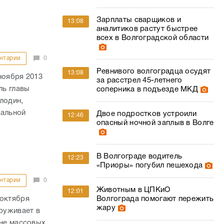
Зарплаты сварщиков и
13:08
аналитиков растут быстрее
всех в Волгоградской области
нтарии
0
Ревнивого волгоградца осудят
13:08
ноября 2013
за расстрел 45-летнего
ль главы
соперника в подъезде МКД
лодин,
иальной
Двое подростков устроили
12:46
опасный ночной заплыв в Волге
В Волгограде водитель
12:23
«Приоры» погубил пешехода
нтарии
0
Животным в ЦПКиО
12:01
 октября
Волгограда помогают пережить
жару
аруживает в
оне массовых