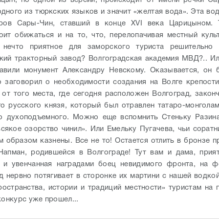
цын, по одной из версий, происходит от имени речки Са
одного из тюркских языков и значит «желтая вода». Эта во
ров Сары-Чин, ставший в конце XVI века Царицыном. 
оит обижаться и на тo, что, перелопачивая местный куль
 нечто приятное для заморского туриста решительно 
кий тракторный завод? Волгоградская академия МВД?.. Ил
тавили монумент Александру Невскому. Оказывается, он 
о заговорил о необходимости создания на Волге крепост
 от того места, где сегодня расположен Волгоград, закон
го русского князя, который был отравлен татаро-монгола
го духоподъемного. Можно еще вспомнить Стеньку Разина
сякое озорство чинил». Или Емельку Пугачева, чьи соратн
 образом казнены. Все не то!
Остается отлить в бронзе 
апман, родившейся в Волгограде! Тут вам и дама, прия
, и увенчанная наградами боец невидимого фронта, на ф
 нервно потягивает в сторонке их мартини с нашей водкой,
ространства, истории и традиций местности» туристам на 
конкурс уже прошел...