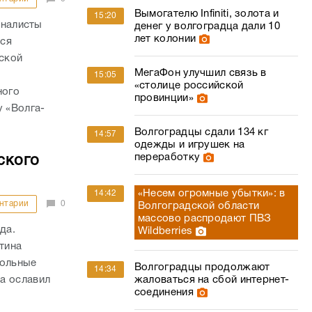
Вымогателю Infiniti, золота и
15:20
рналисты
денег у волгоградца дали 10
лет колонии
хся
ской
МегаФон улучшил связь в
15:05
«столице российской
ного
провинции»
 «Волга-
Волгоградцы сдали 134 кг
14:57
одежды и игрушек на
переработку
ского
«Несем огромные убытки»: в
14:42
нтарии
0
Волгоградской области
массово распродают ПВЗ
ода.
Wildberries
тина
гольные
Волгоградцы продолжают
14:34
а ославил
жаловаться на сбой интернет-
соединения