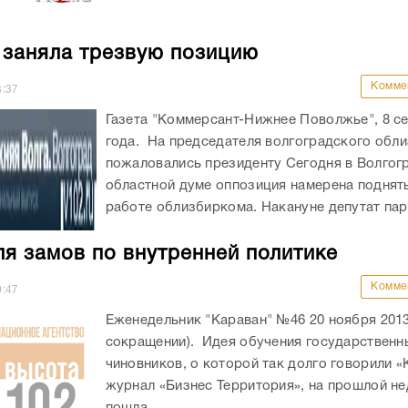
 заняла трезвую позицию
Комме
3:37
Газета "Коммерсант-Нижнее Поволжье", 8 се
года. На председателя волгоградского обл
пожаловались президенту Сегодня в Волгог
областной думе оппозиция намерена поднят
работе облизбиркома. Накануне депутат пар
ля замов по внутренней политике
Комме
0:47
Еженедельник "Караван" №46 20 ноября 2013
сокращении). Идея обучения государственн
чиновников, о которой так долго говорили «
журнал «Бизнес Территория», на прошлой не
пошла...