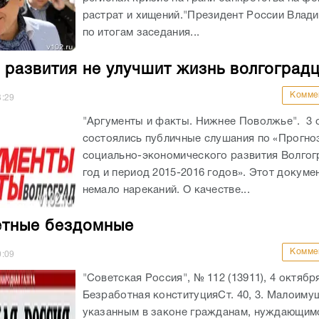
растрат и хищений."Президент России Влад
по итогам заседания...
 развития не улучшит жизнь волгоград
Комме
3:29
"Аргументы и факты. Нижнее Поволжье". 3 
состоялись публичные слушания по «Прогно
социально-экономического развития Волгог
год и период 2015-2016 годов». Этот докуме
немало нареканий. О качестве...
тные бездомные
Комме
0:09
"Советская Россия", № 112 (13911), 4 октября
Безработная конституцияСт. 40, 3. Малоиму
указанным в законе гражданам, нуждающим