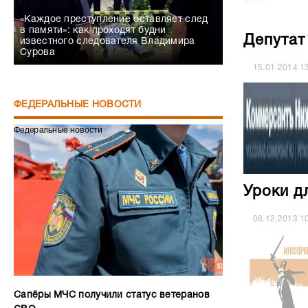
«Каждое преступление оставляет след
в памяти»: как проходят будни
Депутат
известного следователя Владимира
Сурова
15.01.2014
1
ФЕДЕРАЛЬНЫЕ НОВОСТИ
Федеральные новости
Уроки д
06.12.2013
1
Сапёры МЧС получили статус ветеранов