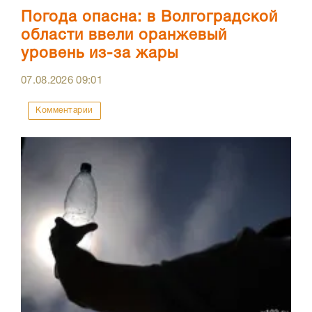
Погода опасна: в Волгоградской
области ввели оранжевый
уровень из-за жары
07.08.2026
09:01
Комментарии