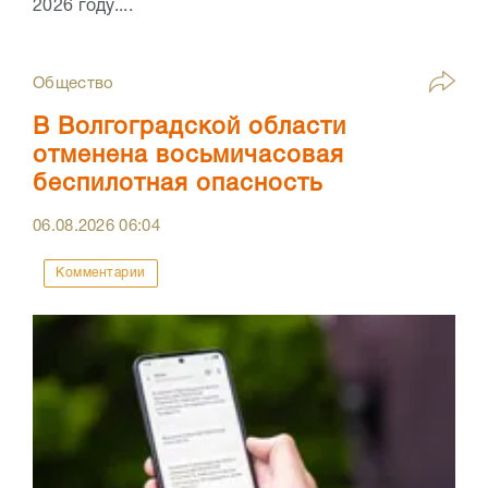
2026 году....
Общество
В Волгоградской области
отменена восьмичасовая
беспилотная опасность
06.08.2026
06:04
Комментарии