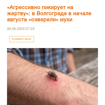
«Агрессивно пикирует на
жертву»: в Волгограде в начале
августа «озверели» мухи
09.08.2026
07:28
Комментарии