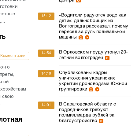
центра
готовки.
естные
«Водители радуются воде как
15:12
дети»: дальнобойщик из
...
Волгограда рассказал, почему
пересел за руль поливальной
ть
машины
В Орловском пруду утонул 20-
14:54
Комментарии
летний волгоградец
он о
Опубликованы кадры
14:10
преты,
уничтожения украинских
ьной
укрытий дроноводами Южной
 хозяйствам
группировки
я свою
.
В Саратовской области с
14:01
подрядчиков требуют
полмиллиарда рублей за
лотная
благоустройство