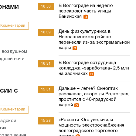
В Волгограде на неделю
онами
16:50
перекроют часть улицы
Бакинская
Комментарии
День физкультурника в
16:39
а
Новоаннинском районе
перенесли из-за экстремальной
жары
в воздушном
шедшей ночи
В Волгограде сотрудница
16:31
колледжа «заработала» 2,5 млн
на заочниках
Дальше – легче? Синоптик
сии с
15:51
рассказал, скоро ли Волгоград
простится с 40-градусной
жарой
Комментарии
«Россети Юг» увеличили
радской
15:28
мощность электроснабжения
тях
волгоградского торгового
 совершения