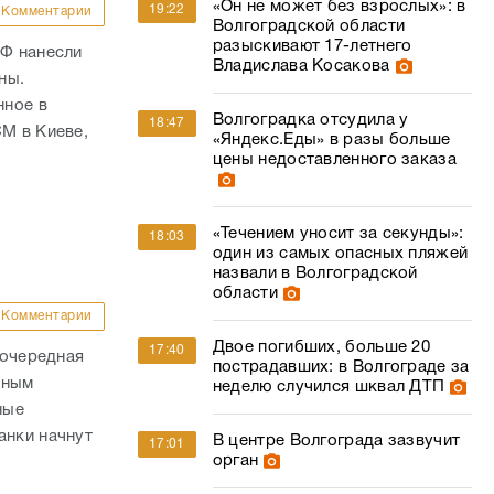
«Он не может без взрослых»: в
19:22
Комментарии
Волгоградской области
разыскивают 17-летнего
РФ нанесли
Владислава Косакова
ны.
нное в
Волгоградка отсудила у
18:47
СМ в Киеве,
«Яндекс.Еды» в разы больше
цены недоставленного заказа
«Течением уносит за секунды»:
18:03
один из самых опасных пляжей
назвали в Волгоградской
области
Комментарии
Двое погибших, больше 20
17:40
 очередная
пострадавших: в Волгограде за
нным
неделю случился шквал ДТП
ные
анки начнут
В центре Волгограда зазвучит
17:01
орган