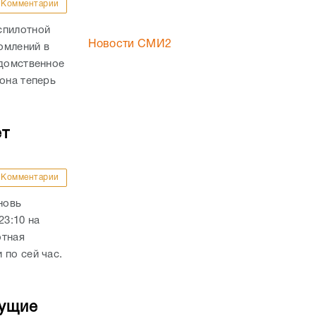
Комментарии
спилотной
Новости СМИ2
омлений в
едомственное
она теперь
ет
Комментарии
новь
23:10 на
отная
 по сей час.
дущие