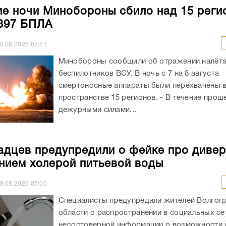
ие ночи Минобороны сбило над 15 реги
397 БПЛА
8.08.2026
07:51
Минобороны сообщили об отражении налёт
беспилотников ВСУ. В ночь с 7 на 8 августа
смертоносные аппараты были перехвачены 
пространстве 15 регионов. - В течение про
дежурными силами...
адцев предупредили о фейке про дивер
нием холерой питьевой воды
8.08.2026
07:00
Специалисты предупредили жителей Волгог
области о распространении в социальных се
недостоверной информации о возможности