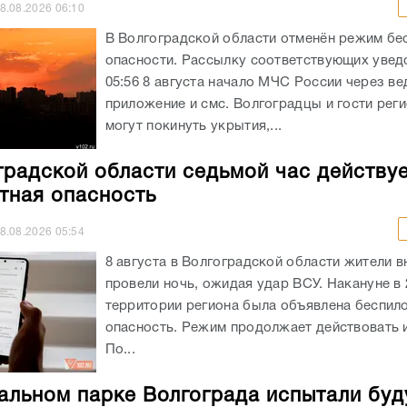
8.08.2026
06:10
В Волгоградской области отменён режим бе
опасности. Рассылку соответствующих увед
05:56 8 августа начало МЧС России через в
приложение и смс. Волгоградцы и гости реги
могут покинуть укрытия,...
градской области седьмой час действу
тная опасность
8.08.2026
05:54
8 августа в Волгоградской области жители в
провели ночь, ожидая удар ВСУ. Накануне в 
территории региона была объявлена беспил
опасность. Режим продолжает действовать и
По...
альном парке Волгограда испытали бу