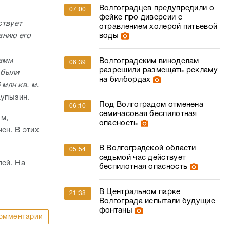
Волгоградцев предупредили о
07:00
фейке про диверсии с
ствует
отравлением холерой питьевой
анию его
воды
амм
Волгоградским виноделам
06:39
разрешили размещать рекламу
 были
на билбордах
млн кв. м.
Купызин.
Под Волгоградом отменена
06:10
семичасовая беспилотная
ым,
опасность
ен. В этих
В Волгоградской области
05:54
седьмой час действует
лей. На
беспилотная опасность
В Центральном парке
21:38
Волгограда испытали будущие
фонтаны
омментарии