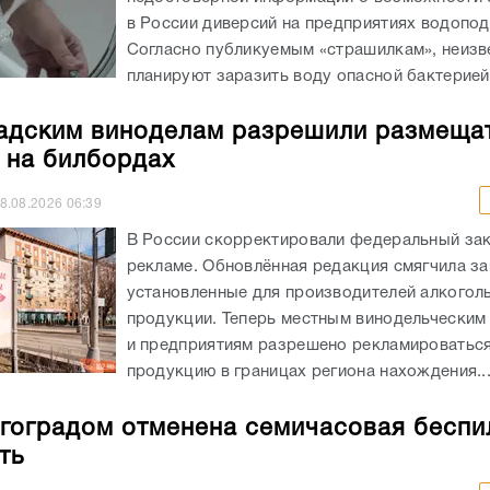
в России диверсий на предприятиях водопод
Согласно публикуемым «страшилкам», неизв
планируют заразить воду опасной бактерией,
адским виноделам разрешили размеща
 на билбордах
8.08.2026
06:39
В России скорректировали федеральный зак
рекламе. Обновлённая редакция смягчила за
установленные для производителей алкогол
продукции. Теперь местным винодельческим
и предприятиям разрешено рекламироватьс
продукцию в границах региона нахождения...
гоградом отменена семичасовая беспи
ть