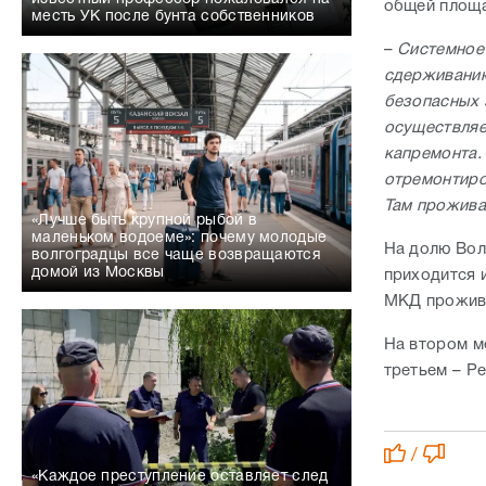
общей площа
месть УК после бунта собственников
–
Системное 
сдерживанию
безопасных 
осуществляе
капремонта.
отремонтиро
Там прожива
«Лучше быть крупной рыбой в
маленьком водоеме»: почему молодые
На долю Вол
волгоградцы все чаще возвращаются
домой из Москвы
приходится 
МКД прожива
На втором м
третьем – Ре
/
«Каждое преступление оставляет след