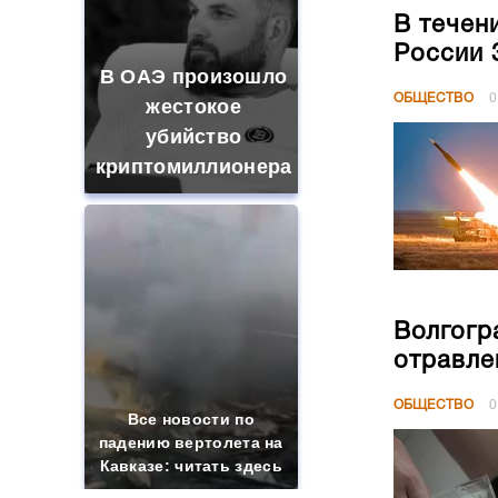
В течен
России 
В ОАЭ произошло
ОБЩЕСТВО
0
жестокое
убийство
криптомиллионера
Волгогр
отравле
ОБЩЕСТВО
0
Все новости по
падению вертолета на
Кавказе: читать здесь