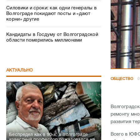
Силовики и сроки: как одни генералы в
Волгограде покидают посты и «дают
корни» другие
Кандидаты в Госдуму от Волгоградской
области померились миллионами
АКТУАЛЬНО
ОБЩЕСТВО
0
Волгоградск
ремонту мно
развития те
Всего в ЮФО
Беспредел как в 90-х: в Волгограде
известный профессор пожаловался на