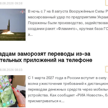
8.08.2026
09:38
В ночь с 7 на 8 августа Вооружённые Силы 
массированный удар по предприятиям Украи
Поражены были производство, задействова
создании ракет «Фламинго», крупная база Г
а...
адцам заморозят переводы из-за
тельных приложений на телефоне
8.08.2026
08:33
С 1 марта 2027 года в России вступит в силу
волна ужесточения требований к дистанцио
переводам денежных средств через мобиль
устройства. Как сообщает «РИА Новости», б
присматриваться к...