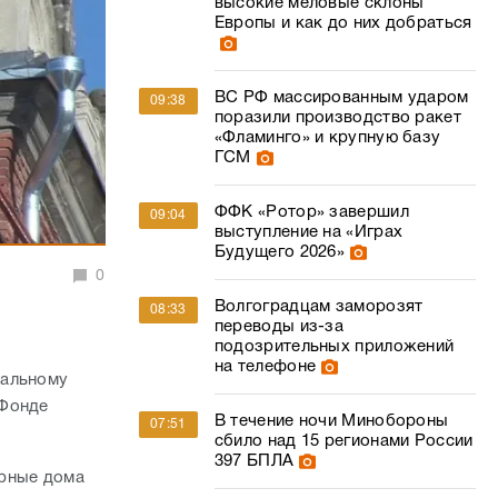
высокие меловые склоны
Европы и как до них добраться
ВС РФ массированным ударом
09:38
поразили производство ракет
«Фламинго» и крупную базу
ГСМ
ФФК «Ротор» завершил
09:04
выступление на «Играх
Будущего 2026»
0
Волгоградцам заморозят
08:33
переводы из-за
подозрительных приложений
на телефоне
тальному
 Фонде
В течение ночи Минобороны
07:51
сбило над 15 регионами России
397 БПЛА
ирные дома