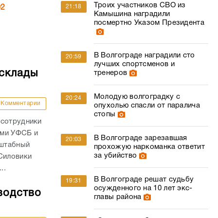
Троих участников СВО из
21:18
02
Камышина наградили
посмертно Указом Президента
В Волгограде наградили сто
20:59
лучших спортсменов и
 склады
тренеров
Молодую волгоградку с
20:24
Комментарии
опухолью спасли от паралича
стопы
 сотрудники
ами УФСБ и
В Волгограде зарезавшая
20:03
сштабный
прохожую наркоманка ответит
за убийство
 Силовики
..
В Волгограде решат судьбу
19:31
осужденного на 10 лет экс-
водство
главы района