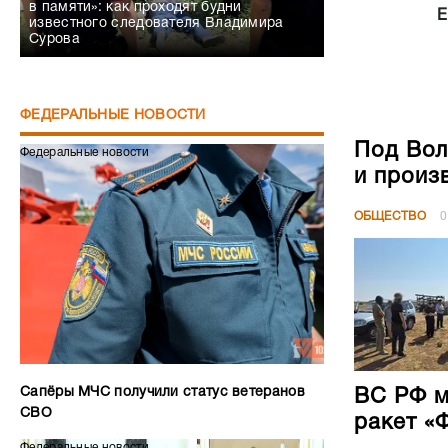
в памяти»: как проходят будни
Е
известного следователя Владимира
Сурова
ФЕДЕРАЛЬНЫЕ НОВОСТИ
Под Вол
Федеральные новости
и произ
ОБЩЕСТВО
0
Сапёры МЧС получили статус ветеранов
ВС РФ м
СВО
ракет «
Федеральные новости