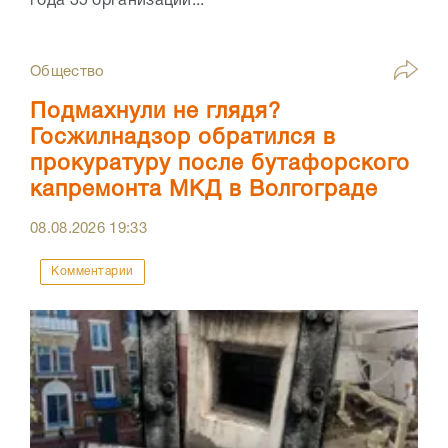
года 35 организаций...
Общество
Подмахнули не глядя?
Госжилнадзор обратился в
прокуратуру после бутафорского
капремонта МКД в Волгограде
08.08.2026
19:33
Комментарии