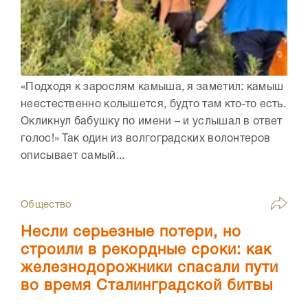
«Подходя к зарослям камыша, я заметил: камыш
неестественно колышется, будто там кто-то есть.
Окликнул бабушку по имени – и услышал в ответ
голос!» Так один из волгоградских волонтеров
описывает самый...
Общество
Несли серьезные потери, но
строили в рекордные сроки: как
железнодорожники спасали пути
во время Сталинградской битвы