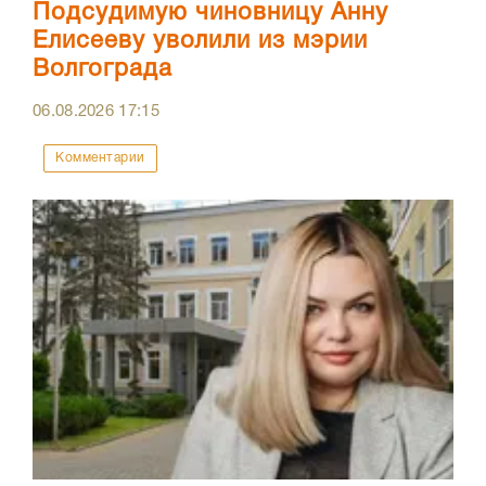
Подсудимую чиновницу Анну
Елисееву уволили из мэрии
Волгограда
06.08.2026
17:15
Комментарии