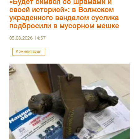
«Будет символ со шрамами и
своей историей»: в Волжском
украденного вандалом суслика
подбросили в мусорном мешке
05.08.2026
14:57
Комментарии