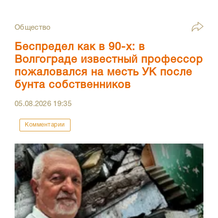
Общество
Беспредел как в 90-х: в
Волгограде известный профессор
пожаловался на месть УК после
бунта собственников
05.08.2026
19:35
Комментарии