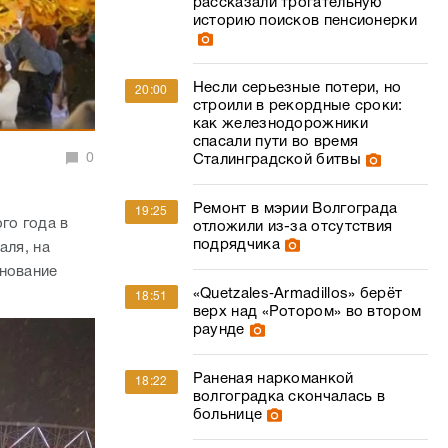
рассказали трогательную
историю поисков пенсионерки
Несли серьезные потери, но
20:00
строили в рекордные сроки:
как железнодорожники
спасали пути во время
0
Сталинградской битвы
Ремонт в мэрии Волгограда
19:25
го года в
отложили из-за отсутствия
подрядчика
аля, на
днование
«Quetzales‑Armadillos» берёт
18:51
верх над «Ротором» во втором
раунде
Раненая наркоманкой
18:22
волгоградка скончалась в
больнице