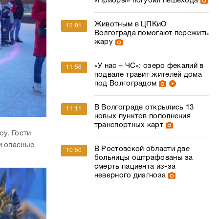
«Приоры» погубил пешехода
Животным в ЦПКиО
12:01
Волгограда помогают пережить
жару
«У нас – ЧС»: озеро фекалий в
11:56
подвале травит жителей дома
под Волгоградом
В Волгограде открылись 13
11:11
новых пунктов пополнения
транспортных карт
у. Гости
и опасные
В Ростовской области две
10:50
больницы оштрафованы за
смерть пациента из-за
неверного диагноза