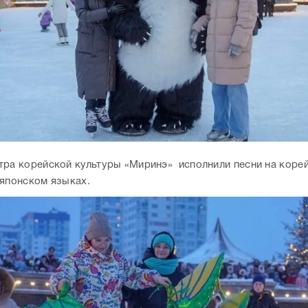
тра корейской культуры «Миринэ» исполнили песни на коре
 японском языках.