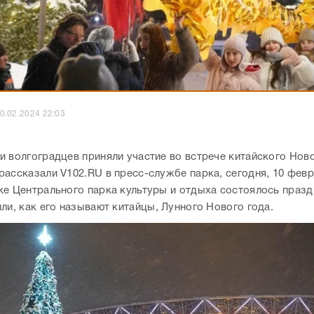
0.02.2024 22:03
и волгоградцев приняли участие во встрече китайского Ново
рассказали V102.RU в пресс-службе парка, сегодня, 10 февр
ке Центрального парка культуры и отдыха состоялось праз
ли, как его называют китайцы, Лунного Нового года.