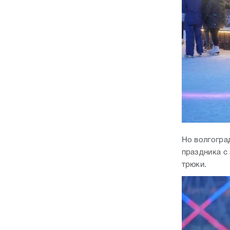
Но волгогра
праздника с
трюки.