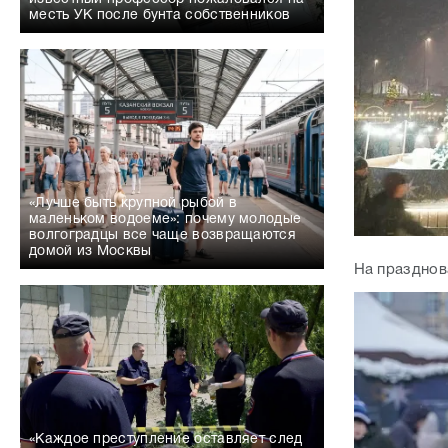
месть УК после бунта собственников
«Лучше быть крупной рыбой в
маленьком водоеме»: почему молодые
волгоградцы все чаще возвращаются
домой из Москвы
На празднов
«Каждое преступление оставляет след