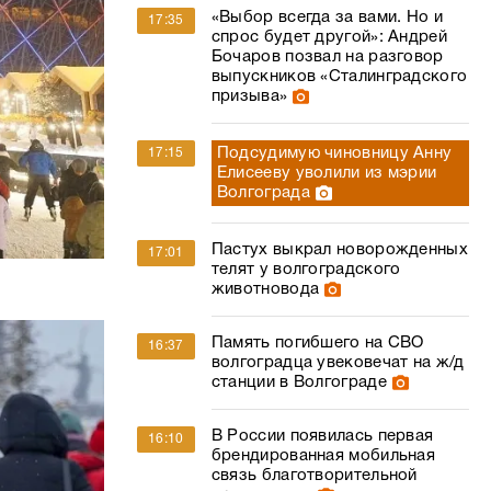
«Выбор всегда за вами. Но и
17:35
спрос будет другой»: Андрей
Бочаров позвал на разговор
выпускников «Сталинградского
призыва»
Подсудимую чиновницу Анну
17:15
Елисееву уволили из мэрии
Волгограда
Пастух выкрал новорожденных
17:01
телят у волгоградского
животновода
Память погибшего на СВО
16:37
волгоградца увековечат на ж/д
станции в Волгограде
В России появилась первая
16:10
брендированная мобильная
связь благотворительной