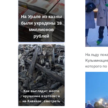
На Урале из казны
были украдены 18
миллионов
рублей
На льду пок
Кульминацие
которого по
Как выглядит место
крушение вертолета
на Кавказе: смотреть