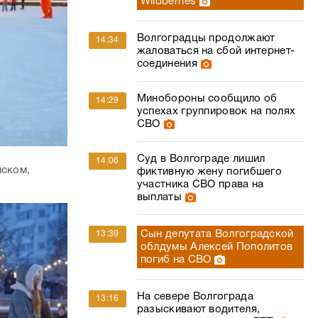
Wildberries
Волгоградцы продолжают
14:34
жаловаться на сбой интернет-
соединения
Минобороны сообщило об
14:29
успехах группировок на полях
СВО
Суд в Волгограде лишил
14:06
йском,
фиктивную жену погибшего
участника СВО права на
выплаты
Сын депутата Волгоградской
13:39
облдумы Алексей Пополитов
погиб на СВО
На севере Волгограда
13:16
разыскивают водителя,