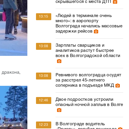
скрывшегося с места ДТП
«Людей в терминале очень
13:15
много»: в аэропорту
Волгограда начались массовые
задержки рейсов
Зарплаты сварщиков и
13:08
аналитиков растут быстрее
всех в Волгоградской области
 дракона,
Ревнивого волгоградца осудят
13:08
за расстрел 45-летнего
соперника в подъезде МКД
Двое подростков устроили
12:46
опасный ночной заплыв в Волге
В Волгограде водитель
12:23