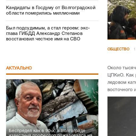
Кандидаты в Госдуму от Волгоградской
области померились миллионами
Был подсудимым, а стал героем: экс-
глава ГИБДД Александр Степанов
восстановил честное имя на СВО
ОБЩЕСТВО
1
Около тысяч
АКТУАЛЬНО
ЦПКиО. Как 
ледовом кат
восточного и
Беспредел как в 90-х: в Волгограде
известный профессор пожаловался на