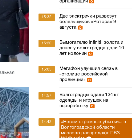
организации
Две электрички развезут
15:32
болельщиков «Ротора» 9
августа
Вымогателю Infiniti, золота и
15:20
денег у волгоградца дали 10
лет колонии
МегаФон улучшил связь в
15:05
альная
«столице российской
провинции»
Волгоградцы сдали 134 кг
14:57
одежды и игрушек на
переработку
«Несем огромные убытки»: в
14:42
Волгоградской области
массово распродают ПВЗ