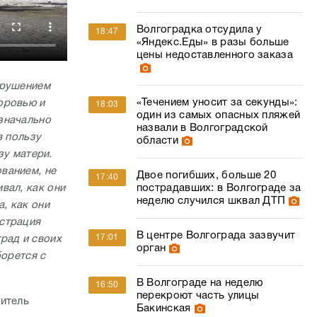
Волгоградка отсудила у
18:47
«Яндекс.Еды» в разы больше
цены недоставленного заказа
арушением
«Течением уносит за секунды»:
оровью и
18:03
один из самых опасных пляжей
значально
назвали в Волгоградской
в пользу
области
зу матери.
ванием, не
Двое погибших, больше 20
17:40
вал, как они
пострадавших: в Волгограде за
неделю случился шквал ДТП
, как они
страция
В центре Волгограда зазвучит
17:01
рад и своих
орган
борется с
В Волгограде на неделю
16:50
перекроют часть улицы
витель
Бакинская