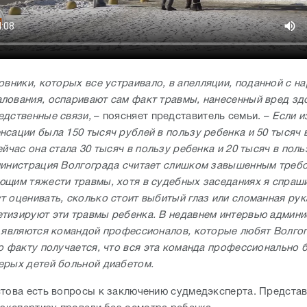
овники, которых все устраивало, в апелляции, поданной с н
лования, оспаривают сам факт травмы, нанесенный вред зд
едственные связи,
– поясняет представитель семьи. –
Если и
нсации была 150 тысяч рублей в пользу ребенка и 50 тысяч 
ейчас она стала 30 тысяч в пользу ребенка и 20 тысяч в поль
министрация Волгограда считает слишком завышенным требо
ющим тяжести травмы, хотя в судебных заседаниях я спраши
 оценивать, сколько стоит выбитый глаз или сломанная рука
тизируют эти травмы ребенка. В недавнем интервью админи
о являются командой профессионалов, которые любят Волгог
по факту получается, что вся эта команда профессионально 
терых детей больной диабетом.
стова есть вопросы к заключению судмедэксперта. Предста