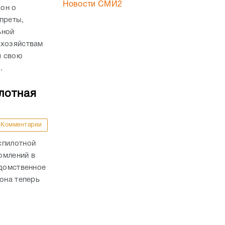
Новости СМИ2
он о
преты,
ьной
 хозяйствам
я свою
.
лотная
Комментарии
спилотной
омлений в
едомственное
она теперь