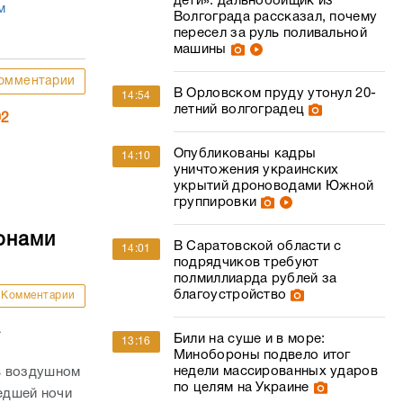
дети»: дальнобойщик из
м
Волгограда рассказал, почему
пересел за руль поливальной
машины
омментарии
В Орловском пруду утонул 20-
14:54
летний волгоградец
02
Опубликованы кадры
14:10
уничтожения украинских
укрытий дроноводами Южной
группировки
онами
В Саратовской области с
14:01
подрядчиков требуют
полмиллиарда рублей за
благоустройство
Комментарии
а
Били на суше и в море:
13:16
Минобороны подвело итог
недели массированных ударов
в воздушном
по целям на Украине
шедшей ночи