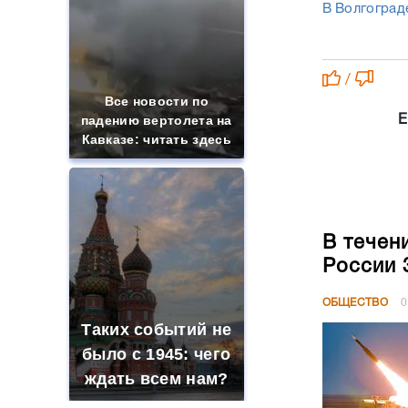
В Волгоград
/
Все новости по
падению вертолета на
Е
Кавказе: читать здесь
В течен
России 
ОБЩЕСТВО
0
Таких событий не
было с 1945: чего
ждать всем нам?