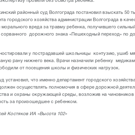
о экспертизу провели без осмотра ребенка.
инский районный суд Волгограда постановил взыскать 50 т
нта городского хозяйства администрации Волгограда в каче
 морального вреда за травму ребенка, получившего сильный
а сорванного дорожного знака «Пешеходный переход» по до
ностировали у пострадавшей школьницы контузию, ушиб мя
заную рану нижнего века. Врачи назначили ребенку медика
вободили от посещения школы и физических нагрузок.
уд установил, что именно департамент городского хозяйств
должен осуществлять полномочия в сфере дорожной деятел
ства и охраны окружающей среды, возложив на чиновников
ость за произошедшее с ребенком.
сей Костяков ИА «Высота 102»
: