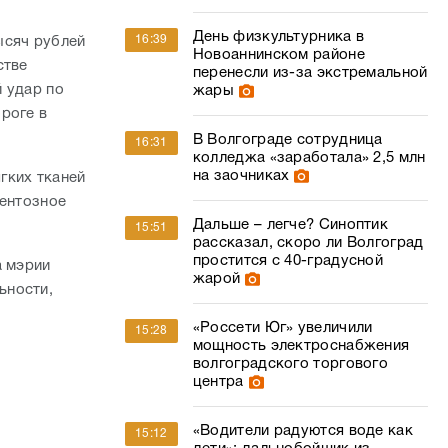
День физкультурника в
16:39
ысяч рублей
Новоаннинском районе
стве
перенесли из-за экстремальной
 удар по
жары
роге в
В Волгограде сотрудница
16:31
колледжа «заработала» 2,5 млн
на заочниках
гких тканей
ментозное
Дальше – легче? Синоптик
15:51
рассказал, скоро ли Волгоград
простится с 40-градусной
а мэрии
жарой
ьности,
«Россети Юг» увеличили
15:28
мощность электроснабжения
волгоградского торгового
центра
«Водители радуются воде как
15:12