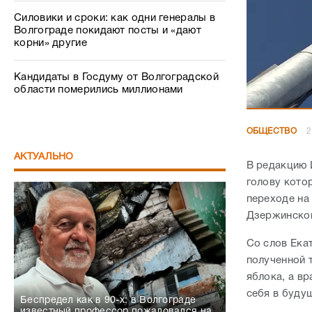
Силовики и сроки: как одни генералы в
Волгограде покидают посты и «дают
корни» другие
Кандидаты в Госдуму от Волгоградской
области померились миллионами
ОБЩЕСТВО
2
АКТУАЛЬНО
В редакцию 
голову кото
переходе на
Дзержинском
Со слов Ека
полученной 
яблока, а в
себя в буду
Беспредел как в 90-х: в Волгограде
известный профессор пожаловался на