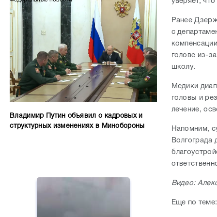
уверяет, чт
Ранее Дзерж
с департаме
компенсации
голове из-з
школу.
Медики диаг
головы и ре
лечение, ос
Владимир Путин объявил о кадровых и
структурных изменениях в Минобороны
Напомним, с
Волгограда 
благоустрой
ответственн
Видео: Алек
Еще по теме