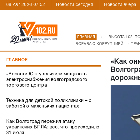
08 Авг 2026 07:52
Новости сегодня
Новости вчера
ГЛАВНАЯ
ВЫСОТА 102. П
БОРЬБА С КОРРУПЦИЕЙ
ТРА
ГЛАВНОЕ
«Как он
Волгогр
«Россети Юг» увеличили мощность
дорожны
электроснабжения волгоградского
торгового центра
Техника для детской поликлиники – с
заботой о маленьких пациентах
Как Волгоград пережил атаку
украинских БПЛА: все, что происходило
31 июля