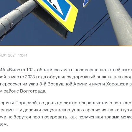
4.01.2024 13:44
ИА «Высота 102» обратилась мать несовершеннолетней шко
рой в марте 2023 года обрушился дорожный знак на пешехо
 пересечении улиц 8-й Воздушной Армии и имени Хорошева в
 районе Волгограда.
терины Перцевой, ее дочь до сих пор справляется с последс
травмы – у девочки существенно упало зрение из-за контузи
рачи не берутся прогнозировать, как полученная травма мож
щем.