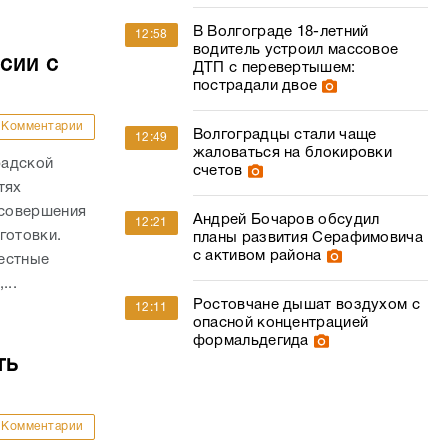
В Волгограде 18-летний
12:58
водитель устроил массовое
сии с
ДТП с перевертышем:
пострадали двое
Комментарии
Волгоградцы стали чаще
12:49
жаловаться на блокировки
радской
счетов
тях
 совершения
Андрей Бочаров обсудил
12:21
готовки.
планы развития Серафимовича
с активом района
естные
...
Ростовчане дышат воздухом с
12:11
опасной концентрацией
формальдегида
ть
Комментарии