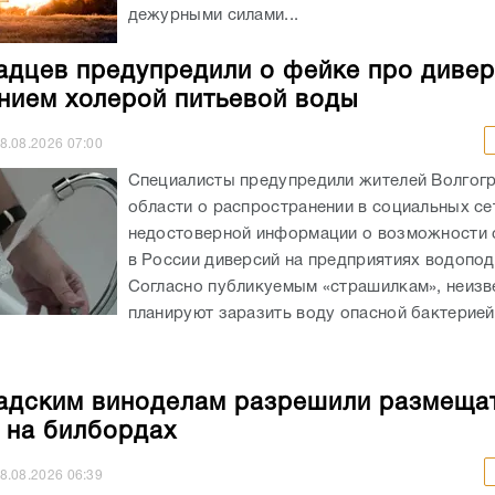
дежурными силами...
адцев предупредили о фейке про дивер
нием холерой питьевой воды
8.08.2026
07:00
Специалисты предупредили жителей Волгог
области о распространении в социальных се
недостоверной информации о возможности
в России диверсий на предприятиях водопод
Согласно публикуемым «страшилкам», неизв
планируют заразить воду опасной бактерией,
адским виноделам разрешили размеща
 на билбордах
8.08.2026
06:39