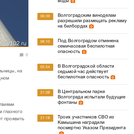
воды
Волгоградским виноделам
06:39
разрешили размещать рекламу
на билбордах
Под Волгоградом отменена
06:10
семичасовая беспилотная
опасность
0
В Волгоградской области
05:54
льницы, на
седьмой час действует
беспилотная опасность
дном
В Центральном парке
21:38
Волгограда испытали будущие
фонтаны
твиями
и глазного
Троих участников СВО из
21:18
ет проявить
Камышина наградили
посмертно Указом Президента