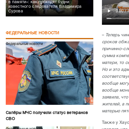
в памяти»: как проходят будни
известного следователя Владимира
Сурова
ФЕДЕРАЛЬНЫЕ НОВОСТИ
–
Теперь чин
сроков обжа
Федеральные новости
причинно-сл
сумма компе
матери, то с
Но и это ад
соответству
вообще могут
вообще моне
заявила, чт
жителей, а 
матерью пя
Сапёры МЧС получили статус ветеранов
СВО
Также у Хау
Федеральные новости