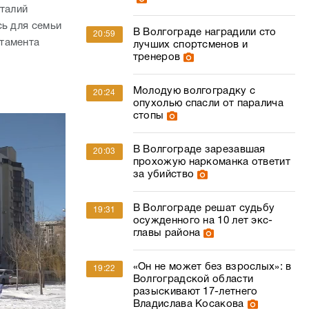
италий
сь для семьи
В Волгограде наградили сто
20:59
тамента
лучших спортсменов и
тренеров
Молодую волгоградку с
20:24
опухолью спасли от паралича
стопы
В Волгограде зарезавшая
20:03
прохожую наркоманка ответит
за убийство
В Волгограде решат судьбу
19:31
осужденного на 10 лет экс-
главы района
«Он не может без взрослых»: в
19:22
Волгоградской области
разыскивают 17-летнего
Владислава Косакова