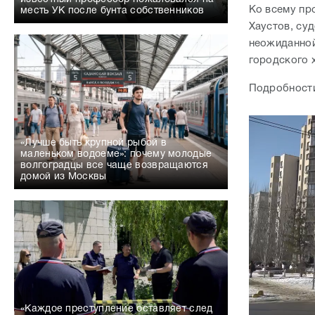
Ко всему пр
месть УК после бунта собственников
Хаустов, су
неожиданной
городского 
Подробности
«Лучше быть крупной рыбой в
маленьком водоеме»: почему молодые
волгоградцы все чаще возвращаются
домой из Москвы
«Каждое преступление оставляет след