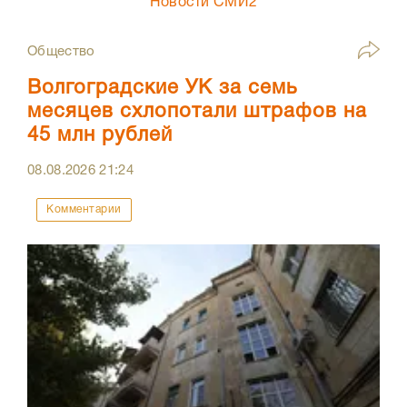
Новости СМИ2
Общество
Волгоградские УК за семь
месяцев схлопотали штрафов на
45 млн рублей
08.08.2026
21:24
Комментарии