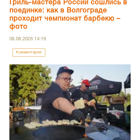
Гриль-мастера России сошлись в
поединке: как в Волгограде
проходит чемпионат барбекю –
фото
08.08.2026
14:19
Комментарии