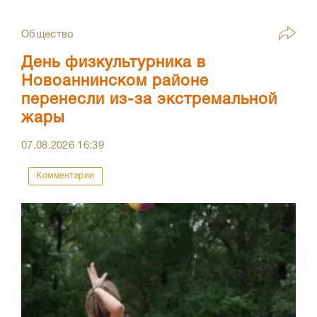
Общество
День физкультурника в
Новоаннинском районе
перенесли из-за экстремальной
жары
07.08.2026
16:39
Комментарии