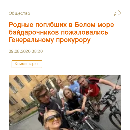
Общество
Родные погибших в Белом море
байдарочников пожаловались
Генеральному прокурору
09.08.2026
08:20
Комментарии