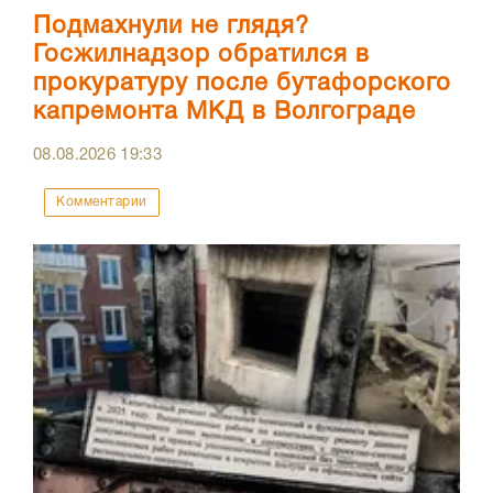
Подмахнули не глядя?
Госжилнадзор обратился в
прокуратуру после бутафорского
капремонта МКД в Волгограде
08.08.2026
19:33
Комментарии