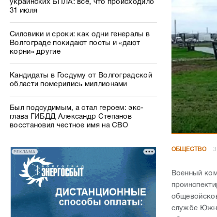
украинских БПЛА: все, что происходило
31 июля
Силовики и сроки: как одни генералы в
Волгограде покидают посты и «дают
корни» другие
Кандидаты в Госдуму от Волгоградской
области померились миллионами
Был подсудимым, а стал героем: экс-
глава ГИБДД Александр Степанов
восстановил честное имя на СВО
ОБЩЕСТВО
3
РЕКЛАМА
Военный ком
проинспекти
общевойсков
службе Южно