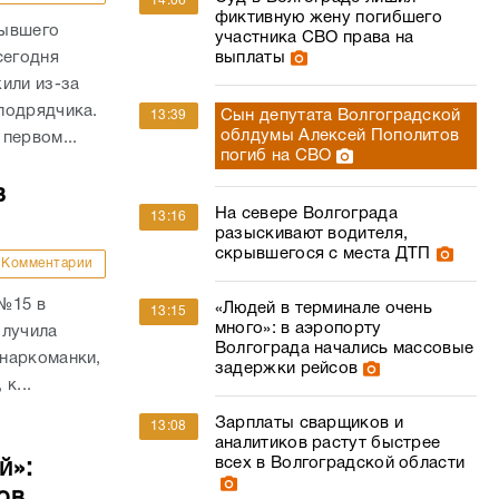
14:06
фиктивную жену погибшего
бывшего
участника СВО права на
сегодня
выплаты
или из-за
подрядчика.
Сын депутата Волгоградской
13:39
облдумы Алексей Пополитов
первом...
погиб на СВО
в
На севере Волгограда
13:16
разыскивают водителя,
скрывшегося с места ДТП
Комментарии
 №15 в
«Людей в терминале очень
13:15
много»: в аэропорту
олучила
Волгограда начались массовые
наркоманки,
задержки рейсов
к...
Зарплаты сварщиков и
13:08
аналитиков растут быстрее
всех в Волгоградской области
й»:
ов