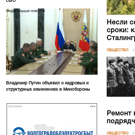
СВО
Федеральные новости
Несли с
сроки: 
Сталинг
ОБЩЕСТВО
0
Владимир Путин объявил о кадровых и
структурных изменениях в Минобороны
РЕКЛАМА
Ремонт 
подрядч
ОБЩЕСТВО
0