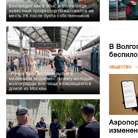
Беспредел как в 90-х: в Волгограде
известный профессор пожаловался на
месть УК после бунта собственников
В Волго
беспило
ОБЩЕСТВО
0
«Лучше быть крупной рыбой в
маленьком водоеме»: почему молодые
волгоградцы все чаще возвращаются
домой из Москвы
Аэропор
изменен