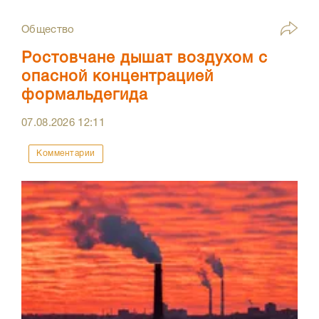
Общество
Ростовчане дышат воздухом с
опасной концентрацией
формальдегида
07.08.2026
12:11
Комментарии