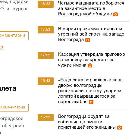
оны, подарки
Четыре кандидата поборются
18:33
за вакантное место в
иО и журнал
Волгоградской облдуме
В мэрии прокомментировали
17:53
утренний вой сирен на западе
омментарии
Волгограда
02
Кассация утвердила приговор
17:25
волжанину за кредиты на
чужие имена
«Беда сама ворвалась в наш
16:43
двор»: волгоградцы
алета
рассказали, почему ударили
лопатой вырвавшегося за
порог алабая
Комментарии
Волгоградца осудят за
16:33
гоградской
избиение до смерти
о об угрозе
приютившей его женщины
и