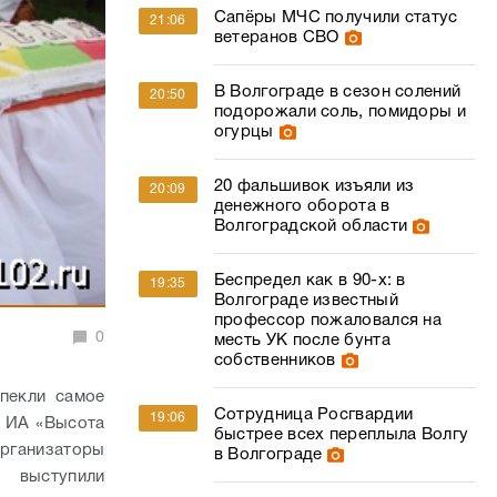
Сапёры МЧС получили статус
21:06
ветеранов СВО
В Волгограде в сезон солений
20:50
подорожали соль, помидоры и
огурцы
20 фальшивок изъяли из
20:09
денежного оборота в
Волгоградской области
Беспредел как в 90-х: в
19:35
Волгограде известный
профессор пожаловался на
0
месть УК после бунта
собственников
пекли самое
Сотрудница Росгвардии
19:06
т ИА «Высота
быстрее всех переплыла Волгу
ганизаторы
в Волгограде
 выступили