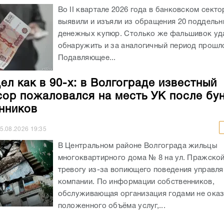
Во II квартале 2026 года в банковском секто
выявили и изъяли из обращения 20 поддель
денежных купюр. Столько же фальшивок уд
обнаружить и за аналогичный период прошло
Подавляющее...
ел как в 90-х: в Волгограде известный
ор пожаловался на месть УК после бу
нников
5.08.2026
19:35
В Центральном районе Волгограда жильцы
многоквартирного дома № 8 на ул. Пражско
тревогу из-за вопиющего поведения управл
компании. По информации собственников,
обслуживающая организация годами не ока
положенного объёма услуг,...