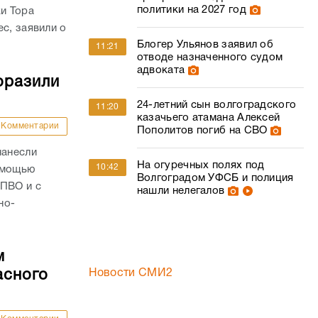
политики на 2027 год
ки Тора
с, заявили о
Блогер Ульянов заявил об
11:21
отводе назначенного судом
адвоката
оразили
24-летний сын волгоградского
11:20
казачьего атамана Алексей
Комментарии
Пополитов погиб на СВО
нанесли
На огуречных полях под
10:42
омощью
Волгоградом УФСБ и полиция
 ПВО и с
нашли нелегалов
но-
м
асного
Новости СМИ2