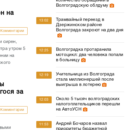
количество обращений в
Волгоградскую облдуму
н на
Трамвайный переезд в
13:02
Дзержинском районе
Волгограда закроют на два дня
Комментарии
и сирен,
нтра утром 5
Волгоградка протаранила
12:25
мотоцикл: два человека попали
ении на
в больницу
ского
.
Учительница из Волгограда
12:19
стала миллионершей после
цы
выигрыша в лотерею
гося за
Около 5 тысяч волгоградских
12:03
налогоплательщиков перешли
на АвтоУСН
Комментарии
Андрей Бочаров назвал
11:53
овыми
приоритеты бюджетной