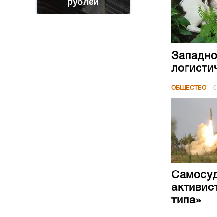
рублей
Западно
логисти
ОБЩЕСТВО
0
Самосуд
активис
типа»