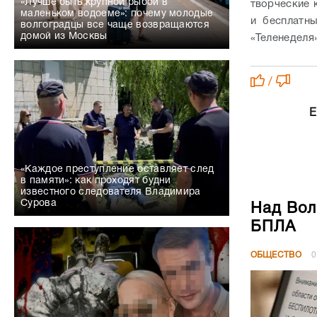
«Лучше быть крупной рыбой в
творческие 
маленьком водоеме»: почему молодые
и бесплатны
волгоградцы все чаще возвращаются
домой из Москвы
«Теленеделя»
/
Е
«Каждое преступление оставляет след
в памяти»: как проходят будни
известного следователя Владимира
Сурова
Над Вол
БПЛА
ОБЩЕСТВО
0