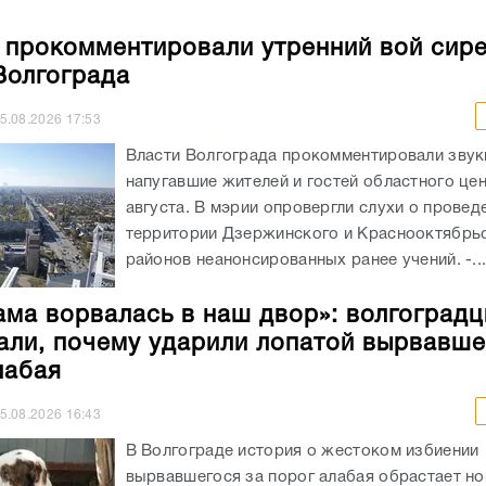
 прокомментировали утренний вой сире
Волгограда
5.08.2026
17:53
Власти Волгограда прокомментировали звук
напугавшие жителей и гостей областного це
августа. В мэрии опровергли слухи о провед
территории Дзержинского и Краснооктябрь
районов неанонсированных ранее учений. -..
ама ворвалась в наш двор»: волгоград
али, почему ударили лопатой вырвавше
лабая
5.08.2026
16:43
В Волгограде история о жестоком избиении
вырвавшегося за порог алабая обрастает н