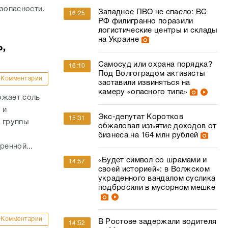
зопасности.
Западное ПВО не спасло: ВС
16:25
РФ филигранно поразили
логистические центры и склады
на Украине
,
Самосуд или охрана порядка?
16:10
Под Волгоградом активисты
Комментарии
заставили извиняться на
камеру «опасного типа»
ожает соль
 и
Экс-депутат Коротков
15:31
и группы
обжаловал изъятие доходов от
бизнеса на 164 млн рублей
ренной...
«Будет символ со шрамами и
14:57
своей историей»: в Волжском
украденного вандалом суслика
подбросили в мусорном мешке
Комментарии
В Ростове задержали водителя
14:52