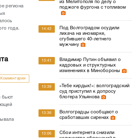
из Мелитополя по делу о
ре региона
поджоге фургона с топливом
ных
алось
Под Волгоградом осудили
го года.
14:42
лихача на иномарке,
сгубившего 40-летнего
мужчину
нта
Владимир Путин объявил о
13:41
кадровых и структурных
изменениях в Минобороны
Комментарии
«Тебе кирдык!»: волгоградский
13:39
суд приступил к допросу
блогера Ульянова
й бьют
яющей
Волгоградцы сообщают о
13:36
сработавших сиренах
зывала
Сбои интернета снизили
13:06