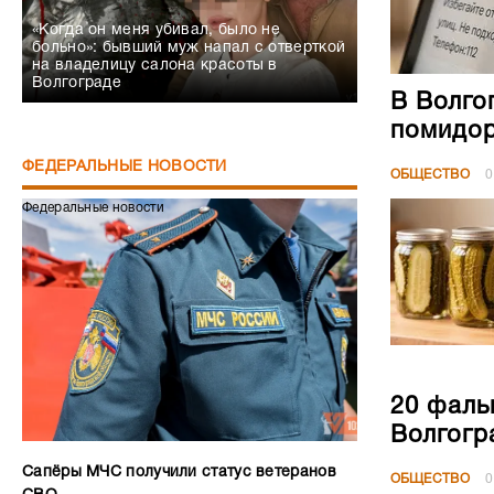
«Когда он меня убивал, было не
больно»: бывший муж напал с отверткой
на владелицу салона красоты в
Волгограде
В Волго
помидор
ФЕДЕРАЛЬНЫЕ НОВОСТИ
ОБЩЕСТВО
0
Федеральные новости
20 фаль
Волгогр
Сапёры МЧС получили статус ветеранов
ОБЩЕСТВО
0