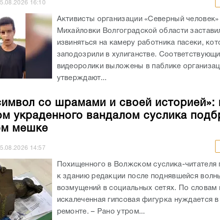
5.08.2026
16:10
Активисты организации «Северный человек»
Михайловки Волгоградской области застави
извиняться на камеру работника пасеки, ко
заподозрили в хулиганстве. Соответствующ
видеоролики выложены в паблике организац
утверждают...
символ со шрамами и своей историей»: 
м украденного вандалом суслика подб
ом мешке
5.08.2026
14:57
Похищенного в Волжском суслика-читателя
к зданию редакции после поднявшейся волн
возмущений в социальных сетях. По словам
искалеченная гипсовая фигурка нуждается в
ремонте. – Рано утром...