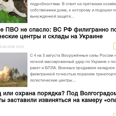
подробностями. В ответ на претензии хозяй
собственники дома, к которому и подошел пе
вынужденной защите...
е ПВО не спасло: ВС РФ филигранно п
ческие центры и склады на Украине
5.08.2026
16:25
С 4 на 5 августа Вооружённые силы России 
ночной массированный удар по Украине с п
ракет и БПЛА. Военные продавили западное
филигранной точностью поразили транспорт
логистические центры...
 или охрана порядка? Под Волгоградо
ты заставили извиняться на камеру «оп