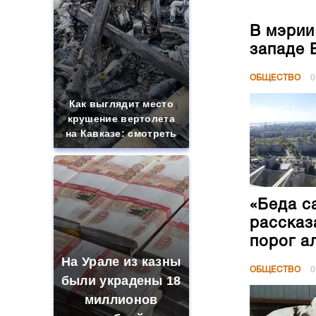
В мэрии
западе 
ОБЩЕСТВО
0
Как выглядит место
крушение вертолета
на Кавказе: смотреть
«Беда с
рассказ
порог а
На Урале из казны
ОБЩЕСТВО
0
были украдены 18
миллионов