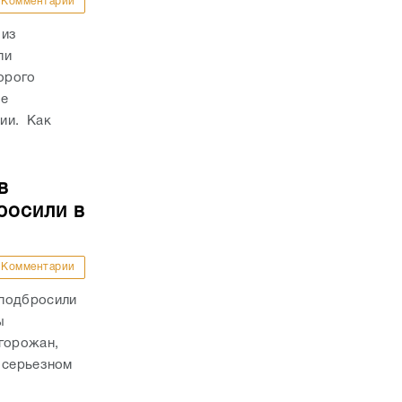
Комментарии
 из
ли
торого
ие
ии. Как
в
росили в
Комментарии
 подбросили
ы
 горожан,
 серьезном