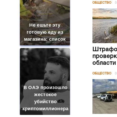
ОБЩЕСТВО
0
Не ешьте эту
готовую еду из
магазина: список
Штрафов
проверк
области
ОБЩЕСТВО
0
В ОАЭ произошло
жестокое
убийство
криптомиллионера