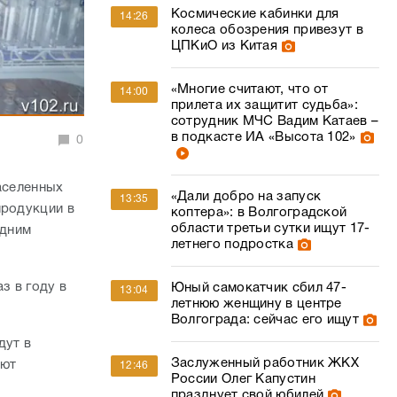
Космические кабинки для
14:26
колеса обозрения привезут в
ЦПКиО из Китая
«Многие считают, что от
14:00
прилета их защитит судьба»:
сотрудник МЧС Вадим Катаев –
в подкасте ИА «Высота 102»
0
аселенных
«Дали добро на запуск
13:35
продукции в
коптера»: в Волгоградской
области третьи сутки ищут 17-
едним
летнего подростка
з в году в
Юный самокатчик сбил 47-
13:04
летнюю женщину в центре
Волгограда: сейчас его ищут
дут в
Заслуженный работник ЖКХ
яют
12:46
России Олег Капустин
празднует свой юбилей