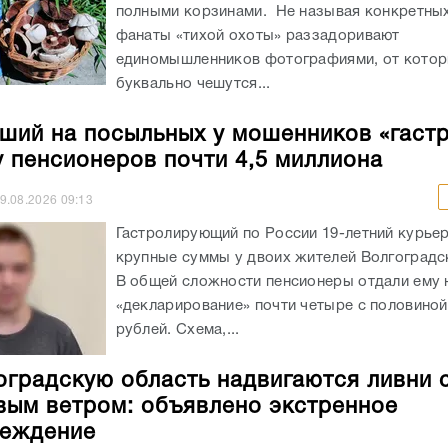
полными корзинами. Не называя конкретных
фанаты «тихой охоты» раззадоривают
единомышленников фотографиями, от кото
буквально чешутся...
ший на посыльных у мошенников «гаст
у пенсионеров почти 4,5 миллиона
9.08.2026
09:13
Гастролирующий по России 19-летний курье
крупные суммы у двоих жителей Волгоградс
В общей сложности пенсионеры отдали ему 
«декларирование» почти четыре с половино
рублей. Схема,...
оградскую область надвигаются ливни 
ым ветром: объявлено экстренное
реждение