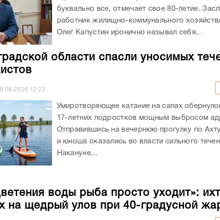
буквально все, отмечает свое 80-летие. За
работник жилищно-коммунального хозяйств
Олег Капустин иронично называл себя...
градской области спасли уносимых теч
истов
9.08.2026
12:22
Умиротворяющее катание на сапах обернуло
17-летних подростков мощным выбросом ад
Отправившись на вечернюю прогулку по Ахт
и юноша оказались во власти сильного течен
Накануне...
цветения воды рыба просто уходит»: ихт
х на щедрый улов при 40-градусной жа