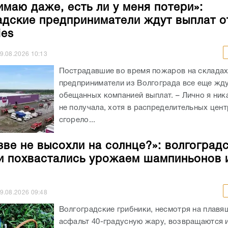
имаю даже, есть ли у меня потери»:
адские предприниматели ждут выплат о
ies
9.08.2026
10:13
Пострадавшие во время пожаров на складах 
предприниматели из Волгограда все еще жд
обещанных компанией выплат. – Лично я ник
не получала, хотя в распределительных цен
сгорело...
зве не высохли на солнце?»: волгоград
и похвастались урожаем шампиньонов 
9.08.2026
09:48
Волгоградские грибники, несмотря на плав
асфальт 40-градусную жару, возвращаются и