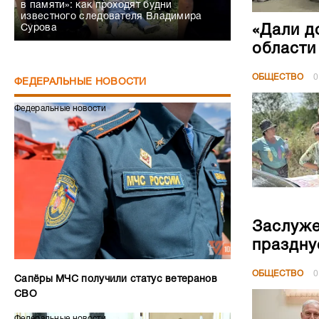
в памяти»: как проходят будни
известного следователя Владимира
«Дали д
Сурова
области
ОБЩЕСТВО
0
ФЕДЕРАЛЬНЫЕ НОВОСТИ
Федеральные новости
Заслуже
праздну
ОБЩЕСТВО
0
Сапёры МЧС получили статус ветеранов
СВО
Федеральные новости