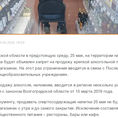
3.05.2022 19:29
ской области в предстоящую среду, 25 мая, на территории н
ва будет объявлен запрет на продажу крепкой алкогольной 
агазинах. На этот раз ограничения вводятся в связи с Посл
бщеобразовательных учреждениях.
одажу алкоголя, напомним, вводится в регионе несколько ра
и с законом Волгоградской области от 15 марта 2019 года.
кументу, продавать спиртосодержащие напитки 25 мая не бу
агазинах с утра и до самого закрытия. Исключение составл
бщественного питания – рестораны, бары или кафе.