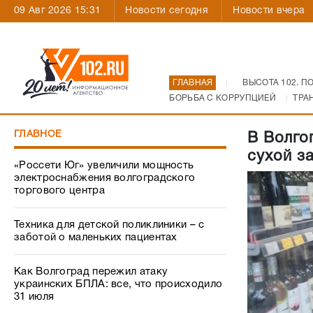
09 Авг 2026 15:31
Новости сегодня
Новости вчера
ГЛАВНАЯ
ВЫСОТА 102. П
БОРЬБА С КОРРУПЦИЕЙ
ТРА
ГЛАВНОЕ
В Волго
сухой з
«Россети Юг» увеличили мощность
электроснабжения волгоградского
торгового центра
Техника для детской поликлиники – с
заботой о маленьких пациентах
Как Волгоград пережил атаку
украинских БПЛА: все, что происходило
31 июля