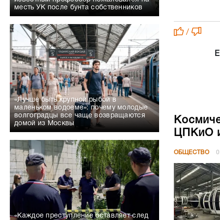
месть УК после бунта собственников
/
Е
«Лучше быть крупной рыбой в
маленьком водоеме»: почему молодые
волгоградцы все чаще возвращаются
Космиче
домой из Москвы
ЦПКиО и
ОБЩЕСТВО
0
«Каждое преступление оставляет след