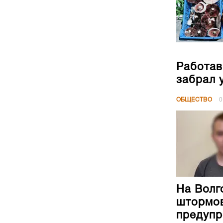
Работав
забрал 
ОБЩЕСТВО
0
На Волг
штормов
предуп