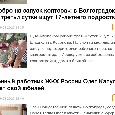
обро на запуск коптера»: в Волгоградс
 третьи сутки ищут 17-летнего подрост
9.08.2026
13:35
В Даниловском районе третьи сутки ищут 17
Владислава Косакова. По словам местных ж
сегодня над территорией рабочего поселка 
квадрокоптер. – Исследуем все заброшенны
хозпостройки, дома в ближайшей...
нный работник ЖКХ России Олег Капу
ет свой юбилей
9.08.2026
12:46
Член Общественной палаты Волгограда, соз
Музея тепла Олег Капустин, знающий о сфе