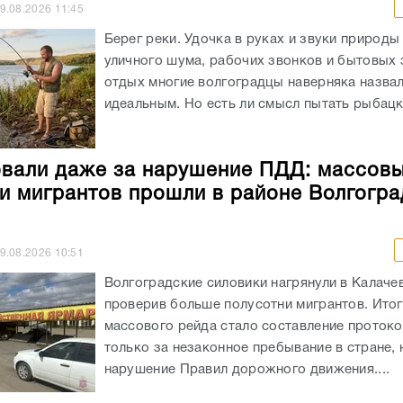
9.08.2026
11:45
Берег реки. Удочка в руках и звуки природы
уличного шума, рабочих звонков и бытовых 
отдых многие волгоградцы наверняка назва
идеальным. Но есть ли смысл пытать рыбацко
али даже за нарушение ПДД: массов
и мигрантов прошли в районе Волгогра
9.08.2026
10:51
Волгоградские силовики нагрянули в Калаче
проверив больше полусотни мигрантов. Ито
массового рейда стало составление протоко
только за незаконное пребывание в стране, 
нарушение Правил дорожного движения....