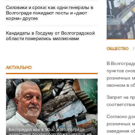
Силовики и сроки: как одни генералы в
Волгограде покидают посты и «дают
корни» другие
Кандидаты в Госдуму от Волгоградской
области померились миллионами
ОБЩЕСТВО
2
В Волгоград
АКТУАЛЬНО
пунктов сно
розничных м
звонком в о
Запрет на пр
соответстви
Согласно до
розничных м
Беспредел как в 90-х: в Волгограде
заведения о
известный профессор пожаловался на