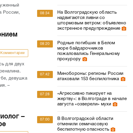
служенный
а России,
На Волгоградскую область
08:34
надвигаются ливни со
штормовым ветром: объявлено
экстренное предупреждение
ением
Родные погибших в Белом
08:20
море байдарочников
Комментарии
пожаловались Генеральному
прокурору
сь для двух
реналина.
Минобороны: регионы России
07:42
убе, девушка
атаковали 153 беспилотника
ия. –
«Агрессивно пикирует на
07:28
жертву»: в Волгограде в начале
августа «озверели» мухи
иолог –
В Волгоградской области
07:00
ре
отменили семичасовую
беспилотную опасность