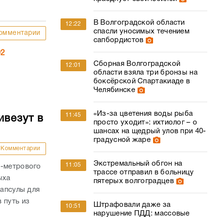
В Волгоградской области
12:22
спасли уносимых течением
омментарии
сапбордистов
02
Сборная Волгоградской
12:01
области взяла три бронзы на
боксёрской Спартакиаде в
Челябинске
«Из-за цветения воды рыба
11:45
ивезут в
просто уходит»: ихтиолог – о
шансах на щедрый улов при 40-
градусной жаре
Комментарии
Экстремальный обгон на
11:05
0-метрового
трассе отправил в больницу
ыха
пятерых волгоградцев
капсулы для
 путь из
Штрафовали даже за
10:51
нарушение ПДД: массовые