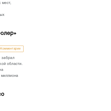
 мест,
рых
ролер»
Комментарии
р забрал
кой области.
на
й миллиона
со