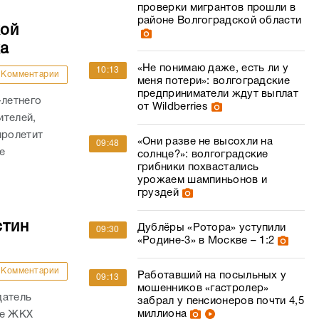
проверки мигрантов прошли в
районе Волгоградской области
кой
ка
«Не понимаю даже, есть ли у
10:13
Комментарии
меня потери»: волгоградские
предприниматели ждут выплат
-летнего
от Wildberries
ителей,
пролетит
«Они разве не высохли на
09:48
е
солнце?»: волгоградские
грибники похвастались
урожаем шампиньонов и
груздей
стин
Дублёры «Ротора» уступили
09:30
«Родине‑3» в Москве – 1:2
Комментарии
Работавший на посыльных у
09:13
мошенников «гастролер»
датель
забрал у пенсионеров почти 4,5
миллиона
ре ЖКХ