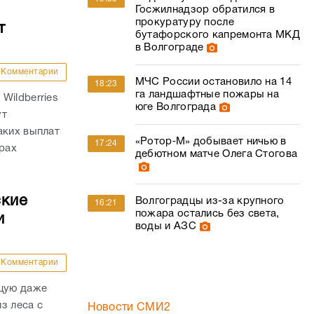
Госжилнадзор обратился в
прокуратуру после
т
бутафорского капремонта МКД
в Волгограде
Комментарии
МЧС России остановило на 14
18:23
га ландшафтные пожары на
Wildberries
юге Волгограда
ут
аких выплат
«Ротор‑М» добывает ничью в
17:24
трах
дебютном матче Олега Стогова
ские
Волгоградцы из-за крупного
16:21
пожара остались без света,
и
воды и АЗС
Комментарии
ящую даже
з леса с
Новости СМИ2