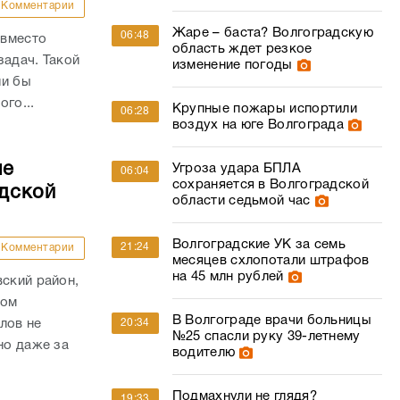
Комментарии
Жаре – баста? Волгоградскую
06:48
 вместо
область ждет резкое
задач. Такой
изменение погоды
ли бы
го...
Крупные пожары испортили
06:28
воздух на юге Волгограда
ые
Угроза удара БПЛА
06:04
сохраняется в Волгоградской
дской
области седьмой час
Волгоградские УК за семь
21:24
Комментарии
месяцев схлопотали штрафов
на 45 млн рублей
вский район,
гом
В Волгограде врачи больницы
лов не
20:34
№25 спасли руку 39-летнему
но даже за
водителю
Подмахнули не глядя?
19:33