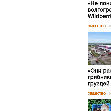
«Не пон
волгогр
Wildberr
ОБЩЕСТВО
0
«Они ра
грибник
груздей
ОБЩЕСТВО
0