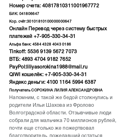
Номер счета: 40817810311001967772
БИК: 041806647
Кор. счёт:30101810100000000647
Онлайн Перевод через систему быстрых
платежей +7-905-330-34-31
Альфа банк: 4584 4328 4043 0186
Tinkoff: 5536 9139 5672 7073
ВТБ: 4893 4704 9182 7652
PаyPol:liliyasorokina1988@mail.ru
QIWI кошелёк: +7-905-330-34-31
Яндeкc деньги: 4100 1164 5994 6387
Получатель COPOКИHA ЛИЛИЯ АЛЕКСАНДРОВНА
Напомним, с такой же бедой столкнулись и
родители Ильи Шахова из Фролово
Волгоградской области. Отзывчивые люди
собрали для мальчика 70 миллионов рублей,
почти еще столько же пожертвовал
благотворитель, пожелавший остаться