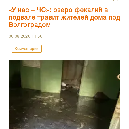
«У нас – ЧС»: озеро фекалий в
подвале травит жителей дома под
Волгоградом
06.08.2026
11:56
Комментарии