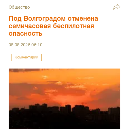
Общество
Под Волгоградом отменена
семичасовая беспилотная
опасность
08.08.2026
06:10
Комментарии