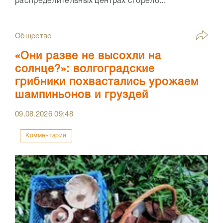
распределительных центрах сгорело...
Общество
«Они разве не высохли на
солнце?»: волгоградские
грибники похвастались урожаем
шампиньонов и груздей
09.08.2026
09:48
Комментарии