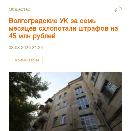
Общество
Волгоградские УК за семь
месяцев схлопотали штрафов на
45 млн рублей
08.08.2026
21:24
Комментарии