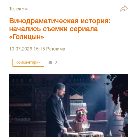
Телеком
Винодраматическая история:
начались съемки сериала
«Голицын»
10.07.2026
15:15
Реклама
Комментарии
0