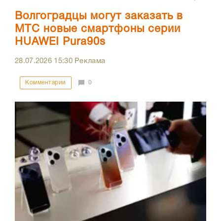
Волгоградцы могут заказать в
МТС новые смартфоны серии
HUAWEI Pura90s
28.07.2026
15:30
Реклама
Комментарии
0