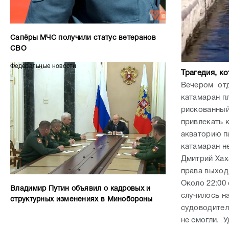
Трагедия, к
Вечером отд
катамаран п
рискованный
привлекать 
акваторию п
катамаран не
Дмитрий Хах
права выход
Около 22:00
Владимир Путин объявил о кадровых и
случилось н
структурных изменениях в Минобороны
судоводител
не смогли. 
протяженнос
перегруз сы
лишь пятеры
гостей, в т
судно отбукс
хозяин “Елан