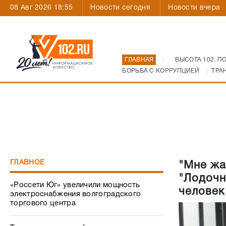
08 Авг 2026 18:55
Новости сегодня
Новости вчера
ГЛАВНАЯ
ВЫСОТА 102. П
БОРЬБА С КОРРУПЦИЕЙ
ТРА
ГЛАВНОЕ
"Мне жа
"Лодочн
«Россети Юг» увеличили мощность
человек
электроснабжения волгоградского
торгового центра
Техника для детской поликлиники – с
заботой о маленьких пациентах
Как Волгоград пережил атаку
украинских БПЛА: все, что происходило
31 июля