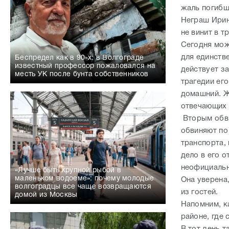
действует з
месть УК после бунта собственников
трагедии ег
домашний. Ж
отвечающих 
Вторым обви
обвиняют по
транспорта,
дело в его о
неофициальн
«Лучше быть крупной рыбой в
маленьком водоеме»: почему молодые
Она уверена
волгоградцы все чаще возвращаются
из гостей.
домой из Москвы
Напомним, к
районе, где 
В тот день 
немало сотр
отпразднова
ГИБДД УМВД 
Отметить да
на катамара
«Каждое преступление оставляет след