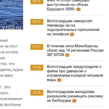
на телефоне
нный
В течение ночи Минобороны
их на этот
07:51
сбило над 15 регионами России
 не хотела
397 БПЛА
ную
тно, что
Волгоградцев предупредили о
07:00
ладелец судна
фейке про диверсии с
отравлением холерой питьевой
не имел
воды
”. Это
Волгоградским виноделам
06:39
сего,
разрешили размещать рекламу
столкновения
на билбордах
ную пробоину
начальный
Под Волгоградом отменена
06:10
алось спасти
семичасовая беспилотная
опасность
 и 10 его
узатонувшее
В Волгоградской области
зднее,
05:54
седьмой час действует
а момент