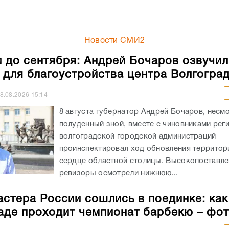
 для благоустройства центра Волгогра
8.08.2026
15:14
8 августа губернатор Андрей Бочаров, несм
полуденный зной, вместе с чиновниками рег
волгоградской городской администраций
проинспектировал ход обновления территор
сердце областной столицы. Высокопоставл
ревизоры осмотрели нижнюю...
астера России сошлись в поединке: как
аде проходит чемпионат барбекю – фо
8.08.2026
14:19
Главной гастрономической площадкой Повол
выходные стала база отдыха «Река&Песок» 
Среднеахтубинском районе Волгоградской о
Здесь проходит фестиваль «Гриль Фест Волг