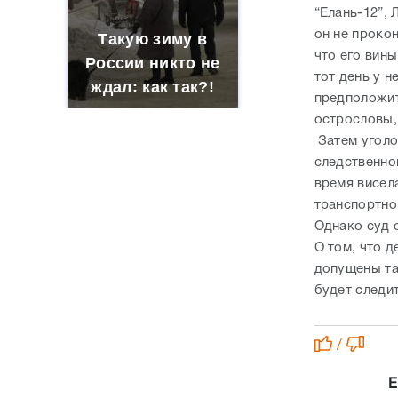
острословы,
Затем уголо
следственно
время висела
транспортно
Однако суд 
О том, что 
допущены та
будет следи
/
Е
Времени