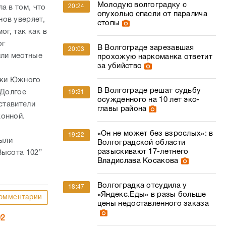
за убийство
ики Южного
В Волгограде решат судьбу
 Долгое
19:31
осужденного на 10 лет экс-
ставители
главы района
конной.
«Он не может без взрослых»: в
19:22
были
Волгоградской области
разыскивают 17-летнего
Высота 102”
Владислава Косакова
Волгоградка отсудила у
18:47
«Яндекс.Еды» в разы больше
омментарии
цены недоставленного заказа
02
«Течением уносит за секунды»:
18:03
один из самых опасных пляжей
назвали в Волгоградской
области