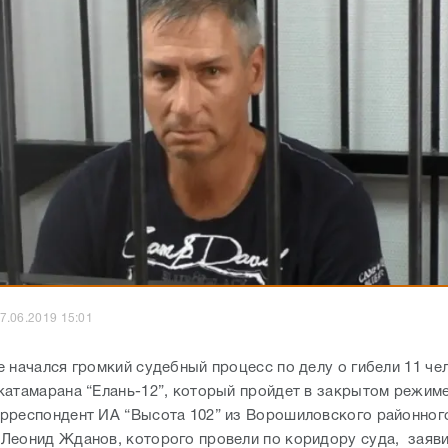
7.06.2019 15:01
е начался громкий судебный процесс по делу о гибели 11 че
катамарана “Елань-12”, который пройдет в закрытом режиме
рреспондент ИА “Высота 102” из Ворошиловского районного
Леонид Жданов, которого провели по коридору суда, заяви
их, но его вины в этом нет. В суд пришла мама погибшего В
а Витальевна Бабина. Она не сдерживает слез и призналась,
рагедии.
ет может решиться вопрос о продлении или изменении мер
енного обвиняемого Леонида Жданова. Сейчас в отношении 