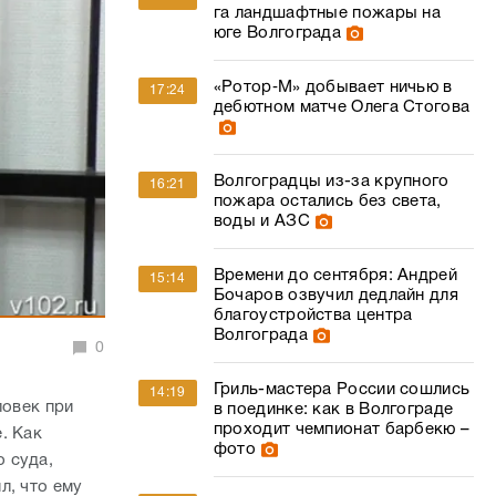
Волгоградцы из-за крупного
16:21
пожара остались без света,
воды и АЗС
Времени до сентября: Андрей
15:14
Бочаров озвучил дедлайн для
благоустройства центра
Волгограда
0
Гриль-мастера России сошлись
14:19
ловек при
в поединке: как в Волгограде
проходит чемпионат барбекю –
. Как
фото
 суда,
л, что ему
«Густой дым и запах резины»: в
13:25
италия
Волгограде засняли крупный
 что никого
ландшафтный пожар
ы пресечения
«Всё очень достойно»: Андрей
12:57
Бочаров оценил качество
него
благоустройства сквера им.