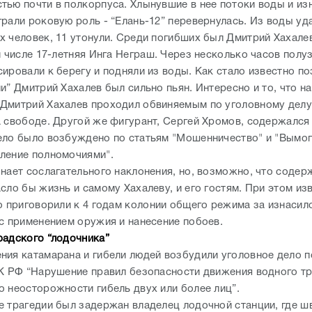
Дмитрий Хахалев проходил обвиняемым по уголовному делу
а свободе. Другой же фигурант, Сергей Хромов, содержался
ело было возбуждено по статьям "Мошенничество" и "Вымог
ление полномочиями".
знает сослагательного наклонения, но, возможно, что содер
ло бы жизнь и самому Хахалеву, и его гостям. При этом изв
го приговорили к 4 годам колонии общего режима за изнасил
 с применением оружия и нанесение побоев.
радского “лодочника”
ния катамарана и гибели людей возбудили уголовное дело п
УК РФ “Нарушение правил безопасности движения водного тр
о неосторожности гибель двух или более лиц”.
е трагедии был задержан владелец лодочной станции, где ш
 Леонид Жданов. По мнению следователей, вина мужчины был
нтролировал выход маломерного судна в плавание. Сам Ждан
 в случившемся нет. Проконтролировать выход судна он не м
его был выходной. К тому же на момент отплытия никто не м
ь, что речная прогулка закончится катастрофой. Как говор