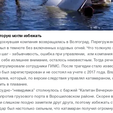
оторую могли избежать
охнувшая компания возвращалась в Волгоград. Перегруже
лыл в темноте без включенных ходовых огней. Что толкнуло 
 шаг - забывчивость, ошибка при управлении, или компания
к себе излишнее внимание, осталось неизвестным. Тогда реч
атрулировали сотрудники ГИМС. После трагедии стало извес
 был зарегистрирован и не состоял на учете с 2017 года. В
алев, который, по версии следствия управлял катамараном, 
ить в плавание.
 судно-“невидимка” столкнулось с баржей “Капитан Вечеркин
апротив грузового порта в Ворошиловском районе. Скорее в
и слишком поздно заметили друг друга, поэтому избежать 
Удар был настолько сильным, что катамаран получил огром
тью почти в полкорпуса. Хлынувшие в нее потоки воды и из
грали роковую роль - “Елань-12” перевернулась. Из воды уд
х человек, 11 утонули. Среди погибших был Дмитрий Хахалев
ом числе 17-летняя Инга Неграш. Через несколько часов пол
ировали к берегу и подняли из воды. Как стало известно по
и” Дмитрий Хахалев был сильно пьян. Интересно и то, что н