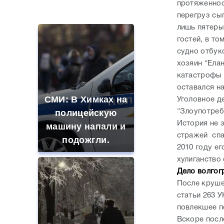
катастрофы 
оставался н
СМИ: В Химках на
Уголовное д
полицейскую
"Злоупотреб
История не 
машину напали и
стражей спас
подожгли.
2010 году е
хулиганство
Дело волгог
После круше
статьи 263 
повлекшее п
Вскоре посл
“Елань-12”,
он не проко
Такую зиму в
что его вины
России никто не
тот день у н
ждал: как так?!
предположит