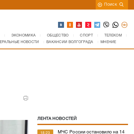
Поиск
ЭКОНОМИКА
ОБЩЕСТВО
СПОРТ
ТЕЛЕКОМ
ЕРАЛЬНЫЕ НОВОСТИ
ВАКАНСИИ ВОЛГОГРАДА
МНЕНИЕ
ЛЕНТА НОВОСТЕЙ
МЧС России остановило на 14
18:23
га ландшафтные пожары на
юге Волгограда
«Ротор‑М» добывает ничью в
17:24
дебютном матче Олега Стогова