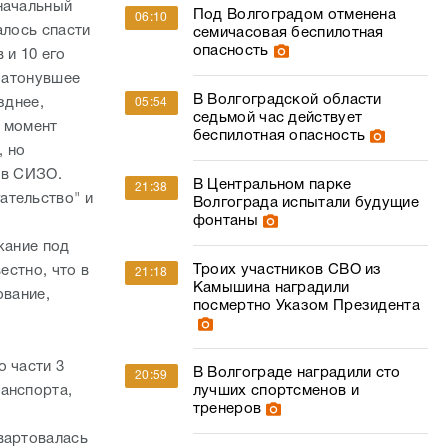
беспилотная опасность
, но
 в СИЗО.
В Центральном парке
21:38
ательство" и
Волгограда испытали будущие
фонтаны
жание под
Троих участников СВО из
естно, что в
21:18
Камышина наградили
ование,
посмертно Указом Президента
о части 3
В Волгограде наградили сто
20:59
лучших спортсменов и
анспорта,
тренеров
вартовалась
Молодую волгоградку с
20:24
а в том, что
опухолью спасли от паралича
ов уверяет,
стопы
ог, так как в
ог
В Волгограде зарезавшая
20:03
или местные
прохожую наркоманка ответит