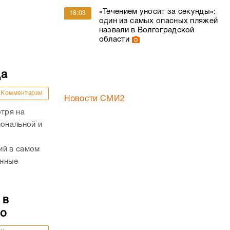
да
Комментарии
Новости СМИ2
отря на
иональной и
ий в самом
енные
 в
то
Комментарии
жья в эти
в
бласти.
а», на