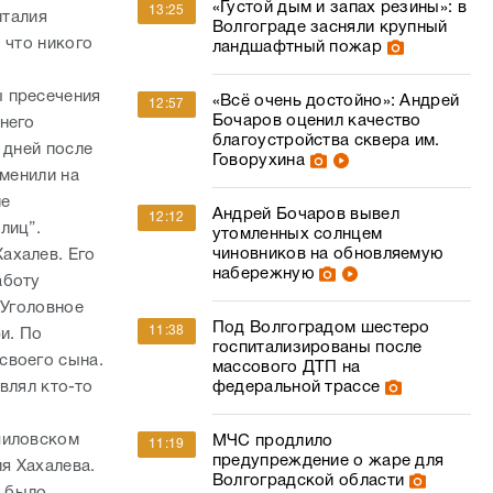
 дней после
Говорухина
аменили на
не
Андрей Бочаров вывел
12:12
лиц”.
утомленных солнцем
чиновников на обновляемую
ахалев. Его
набережную
аботу
 Уголовное
Под Волгоградом шестеро
11:38
и. По
госпитализированы после
своего сына.
массового ДТП на
влял кто-то
федеральной трассе
шиловском
МЧС продлило
11:19
предупреждение о жаре для
ия Хахалева.
Волгоградской области
х было
В Волгограде разыскивают 71-
10:55
ОБДПС
летнего пенсионера с
года.
проблемами памяти
ь Инга. Был
Д по
Под Волгоградом силовики
10:15