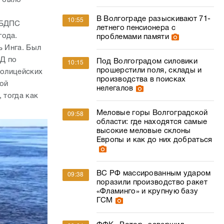
прошерстили поля, склады и
полицейских
производства в поисках
вой
нелегалов
 тогда как
Меловые горы Волгоградской
09:58
области: где находятся самые
высокие меловые склоны
Европы и как до них добраться
ВС РФ массированным ударом
09:38
поразили производство ракет
«Фламинго» и крупную базу
ГСМ
ФФК «Ротор» завершил
09:04
выступление на «Играх
Будущего 2026»
Волгоградцам заморозят
08:33
переводы из-за
подозрительных приложений