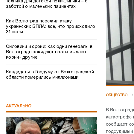
Силовики и сроки: как одни генералы в
Волгограде покидают посты и «дают
корни» другие
Кандидаты в Госдуму от Волгоградской
области померились миллионами
ОБЩЕСТВО
1
АКТУАЛЬНО
В Волгоград
катастрофе 
сообщает ко
подсудимый 
жаль погибш
Неграш Ирин
не винит в т
Сегодня мож
для единств
Беспредел как в 90-х: в Волгограде
известный профессор пожаловался на