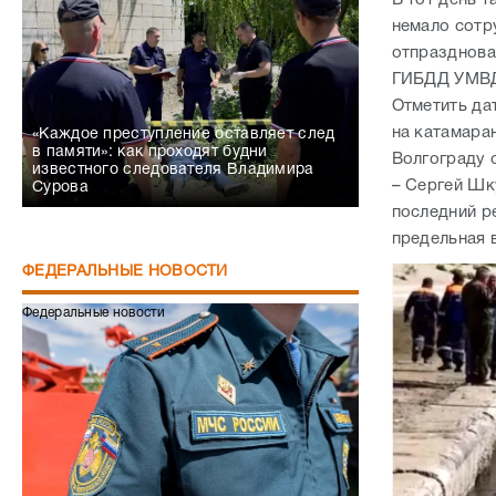
в памяти»: как проходят будни
Волгограду 
известного следователя Владимира
– Сергей Шк
Сурова
последний ре
предельная 
ФЕДЕРАЛЬНЫЕ НОВОСТИ
Федеральные новости
Сапёры МЧС получили статус ветеранов
СВО
Федеральные новости