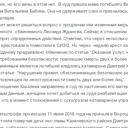
апрет определенных действий. Отметим, что через несколько
о арестовали и поместили в СИЗО. Но через неделю арест з
данову предъявлено обвинение по статье “Оказание услуг, 
требованиям безопасности, повлекшее смерть двух и более 
няемым является погибший владелец катамарана Дмитрий Х
 статье “Нарушение правил, обеспечивающих безопасную р
 повлекшее по неосторожности смерть двух или более лиц”.
тношении Хахалева направлено в суд по настоянию его матер
ым данным, женщина хочет добиться на суде реабилитации 
, что в момент столкновения с сухогрузом катамараном упра
атастрофа произошла 11 июня 2018 года на причале в Воро
стояла плавучая дача экс-главы Калачевского района Дмитр
там собралась празднично настроенная компания. Среди ни
удников правоохранительных органов, которые собирались
ть день рождения одного из гостей - командиру роты № 1 
России по г. Волгограду Виталию Неграшу исполнилось 43 
ту в общей компании пришли его жена Елена и 17-летняя доч
не и Александр Алифашкин - командир взвода ОБ ДПС ГИБД