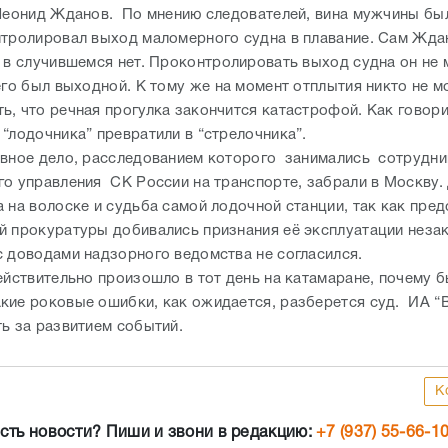
 “лодочника” превратили в “стрелочника”.
вное дело, расследованием которого занимались сотрудн
го управления СК России на транспорте, забрали в Москву.
 на волоске и судьба самой лодочной станции, так как пред
й прокуратуры добивались признания её эксплуатации неза
с доводами надзорного ведомства не согласился.
действительно произошло в тот день на катамаране, почему 
кие роковые ошибки, как ожидается, разберется суд. ИА “
ть за развитием событий.
К
сть новости? Пиши и звони в редакцию:
+7 (937) 55-66-1
Новости СМИ2
 до сентября: Андрей Бочаров озвучил